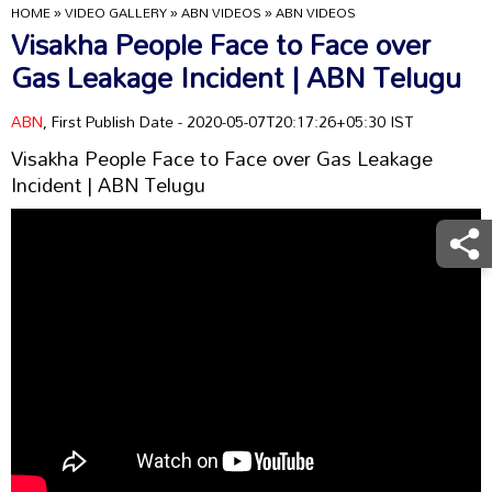
HOME
»
VIDEO GALLERY
»
ABN VIDEOS
»
ABN VIDEOS
Visakha People Face to Face over
Gas Leakage Incident | ABN Telugu
ABN
, First Publish Date - 2020-05-07T20:17:26+05:30 IST
Visakha People Face to Face over Gas Leakage
Incident | ABN Telugu