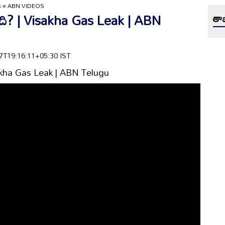
S
»
ABN VIDEOS
ింది? | Visakha Gas Leak | ABN
తాజ
-07T19:16:11+05:30 IST
Visakha Gas Leak | ABN Telugu