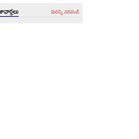
ావార్తలు
మరిన్ని చదవండి