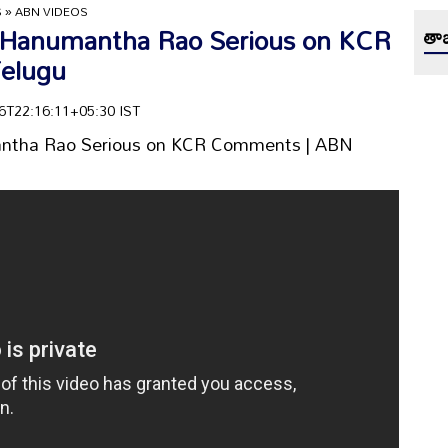
S
»
ABN VIDEOS
 Hanumantha Rao Serious on KCR
తాజ
elugu
-06T22:16:11+05:30 IST
ntha Rao Serious on KCR Comments | ABN