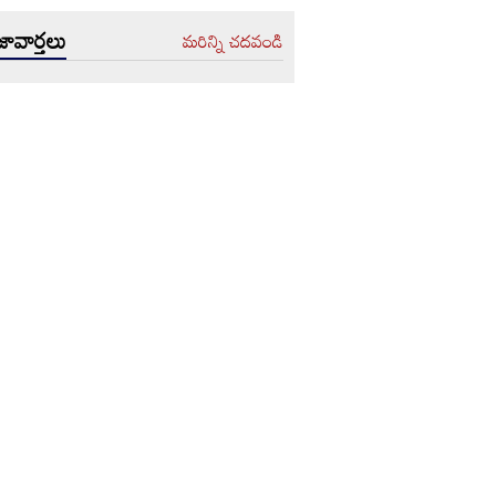
ావార్తలు
మరిన్ని చదవండి