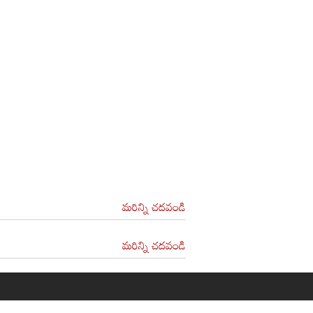
మరిన్ని చదవండి
మరిన్ని చదవండి