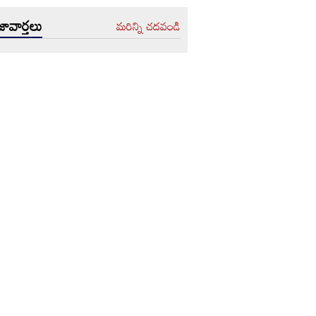
ావార్తలు
మరిన్ని చదవండి