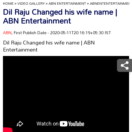
HOME
»
VIDEO GALLERY
»
ABN ENTERTAINMENT
»
ABNENTENTERTAINMEN
Dil Raju Changed his wife name |
ABN Entertainment
ABN
, First Publish Date - 2020-05-11T20:16:19+05:30 IST
Dil Raju Changed his wife name | ABN
Entertainment