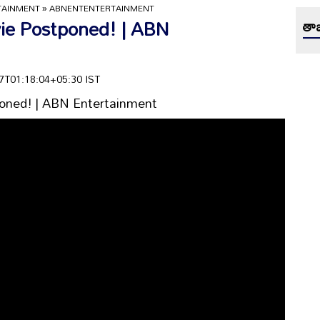
TAINMENT
»
ABNENTENTERTAINMENT
vie Postponed! | ABN
తాజ
-07T01:18:04+05:30 IST
poned! | ABN Entertainment