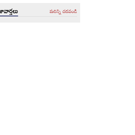
ావార్తలు
మరిన్ని చదవండి