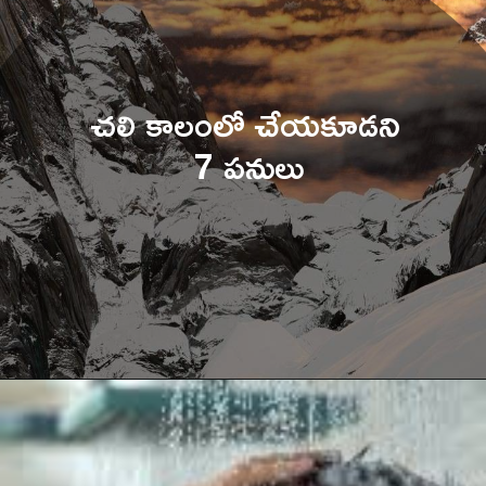
చలి కాలంలో చేయకూడని 
7 పనులు