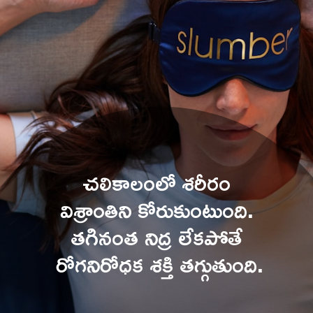
చలికాలంలో శరీరం 
విశ్రాంతిని కోరుకుంటుంది. 
తగినంత నిద్ర లేకపోతే 