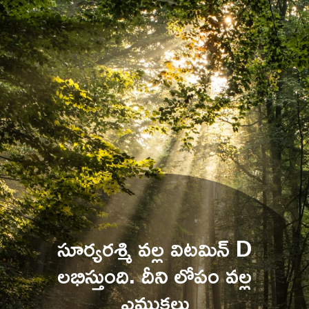
సూర్యరశ్మి వల్ల విటమిన్ D 
లభిస్తుంది. దీని లోపం వల్ల 
ఎముకలు 