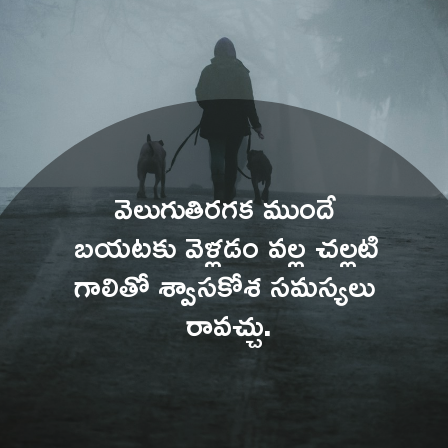
వెలుగుతిరగక ముందే 
బయటకు వెళ్లడం వల్ల చల్లటి 
గాలితో శ్వాసకోశ సమస్యలు 
రావచ్చు.