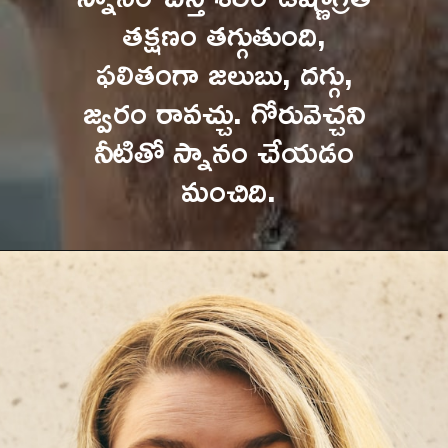
స్నానం చేస్తే శరీర ఉష్ణోగ్రత 
తక్షణం తగ్గుతుంది, 
ఫలితంగా జలుబు, దగ్గు, 
జ్వరం రావచ్చు. గోరువెచ్చని 
నీటితో స్నానం చేయడం 
మంచిది.