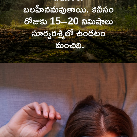
బలహీనమవుతాయి. కనీసం 
రోజుకు 15–20 నిమిషాలు 
సూర్యరశ్మిలో ఉండటం 