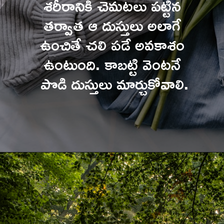
శరీరానికి చెమటలు పట్టిన 
తర్వాత ఆ దుస్తులు అలాగే 
ఉంచితే చలి పడే అవకాశం 
ఉంటుంది. కాబట్టి వెంటనే 
పొడి దుస్తులు మార్చుకోవాలి.