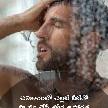
చలికాలంలో చల్లటి నీటితో 