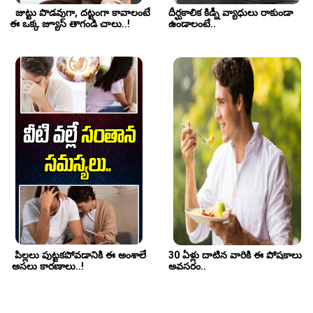
  జుట్టు పొడవుగా, దట్టంగా కావాలంటే 
దీర్ఘకాలిక కిడ్నీ వ్యాధులు రాకుండా 
ఈ ఒక్క జ్యూస్ తాగండి చాలు..! 
ఉండాలంటే.. 
 పిల్లలు పుట్టకపోవడానికి ఈ అంశాలే 
30 ఏళ్లు దాటిన వారికి ఈ పోషకాలు 
అసలు కారణాలు..!
అవసరం..