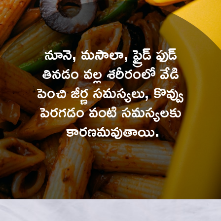
నూనె, మసాలా, ఫ్రైడ్ ఫుడ్ 
తినడం వల్ల శరీరంలో వేడి 
పెంచి జీర్ణ సమస్యలు, కొవ్వు 
పెరగడం వంటి సమస్యలకు 