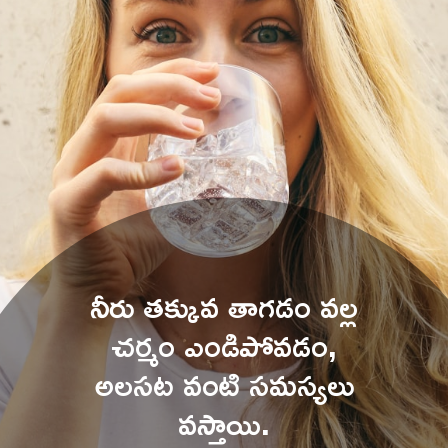
నీరు తక్కువ తాగడం వల్ల 
చర్మం ఎండిపోవడం, 
అలసట వంటి సమస్యలు 
వస్తాయి. 