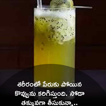
శరీరంలో పేరుకు పోయిన 
కొవ్వును కరిగిస్తుంది. సోడా 
తక్కువగా తీసుకున్నా.. 