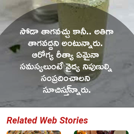
సోడా తాగవచ్చు కానీ.. అతిగా 
తాగవద్దని అంటున్నారు. 
ఆరోగ్య రీత్యా ఏమైనా 
సమస్యలుంటే వైద్య నిపుణుల్ని 
సంప్రదించాలని 
సూచిస్తు్న్నారు.
Related Web Stories