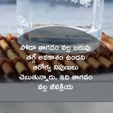
సోడా తాగడం వల్ల బరువు 
తగ్గే అవకాశం ఉందని 
ఆరోగ్య నిపుణులు 
చెబుతున్నారు. ఇది తాగడం 
వల్ల జీవక్రియ 
మెరుగుపడుతుంది.