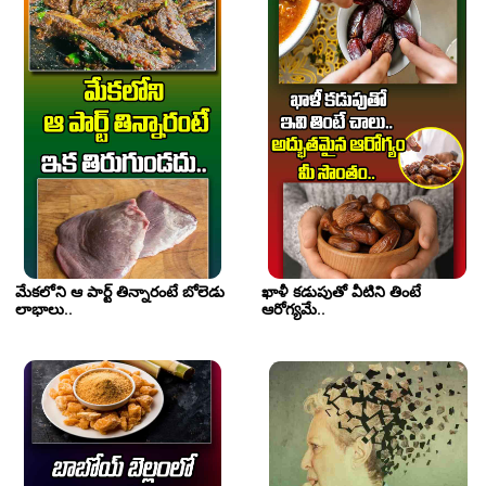
మేకలోని ఆ పార్ట్ తిన్నారంటే బోలెడు 
ఖాళీ కడుపుతో వీటిని తింటే 
లాభాలు.. 
ఆరోగ్యమే..