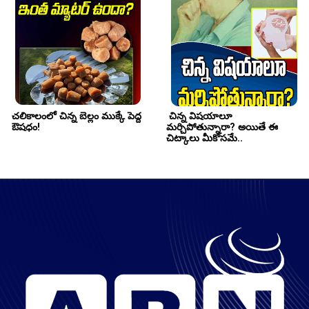
చలికాలంలో చిన్న బెల్లం ముక్కే పెద్ద 
 చిన్న విషయాలూ 
ఔషధం!
మర్చిపోతున్నారా? అయితే ఈ 
చిట్కాలు మీకోసమే..