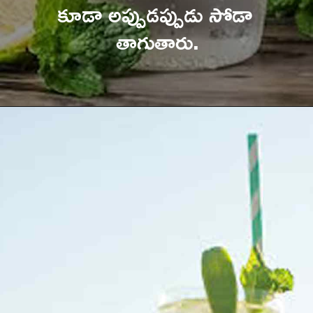
కూడా అప్పుడప్పుడు సోడా 
తాగుతారు.