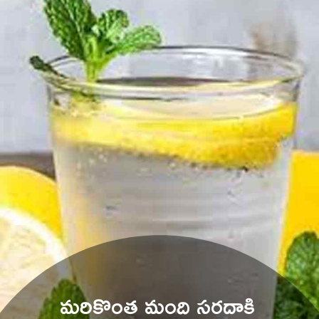
మరికొంత మంది సరదాకి 