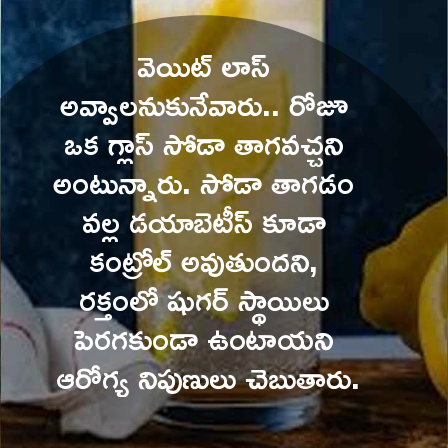
వెయిట్ లాస్ 
అవ్వాలనుకునేవారు.. రోజూ 
ఒక గ్లాస్ సోడా తాగవచ్చని 
అంటున్నారు. సోడా తాగడం 
వల్ల డయాబెటీస్ కూడా 
కంట్రోల్ అవుతుందని, 
రక్తంలో షుగర్ స్థాయిలు 
పెరగకుండా ఉంటాయని 
ఆరోగ్య నిపుణులు చెబుతారు.