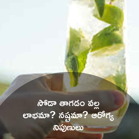
సోడా తాగడం వల్ల 
లాభమా? నష్టమా? ఆరోగ్య 
నిపుణులు 
ఏమంటున్నారంటే..?