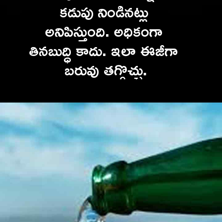
కడుపు నిండినట్లు 
అనిపిస్తుంది. అధికంగా 
తినబుద్ధి కాదు. ఇలా ఈజీగా 
బరువు తగ్గొచ్చు.