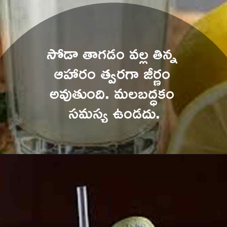
సోడా తాగడం వల్ల తిన్న 
ఆహారం త్వరగా జీర్ణం 
అవుతుంది. మలబద్ధకం 
సమస్య ఉండదు.