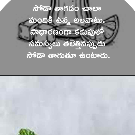
సోడా తాగడం చాలా 
మందికి ఉన్న అలవాటు. 
సాధారణంగా కడుపులో 
సమస్యలు తలెత్తినప్పుడు 
సోడా తాగుతూ ఉంటారు.