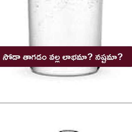
సోడా తాగడం వల్ల లాభమా? నష్టమా?