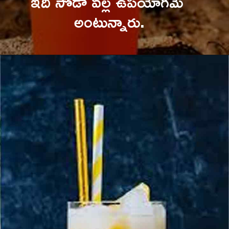
ఇది సోడా వల్ల ఉపయోగమే 
అంటున్నారు.