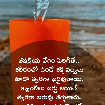
జీవక్రియ వేగం పెరిగితే.. 
శరీరంలో ఉండే శక్తి నిల్వలు 
కూడా త్వరగా ఖర్చవుతాయి. 
క్యాలరీలు ఖర్చు అయితే 
త్వరగా బరువు తగ్గుతారు. 