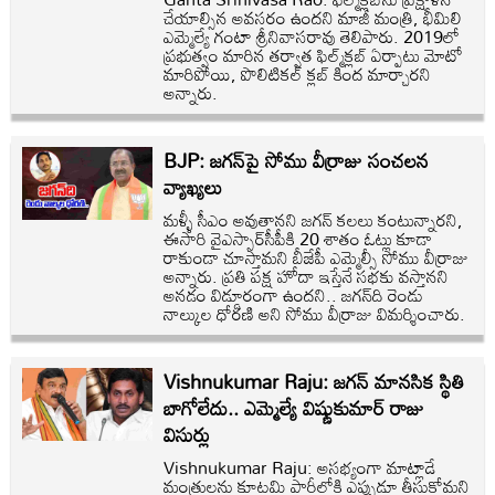
చేయాల్సిన అవసరం ఉందని మాజీ మంత్రి, భీమిలి
ఎమ్మెల్యే గంటా శ్రీనివాసరావు తెలిపారు. 2019లో
ప్రభుత్వం మారిన తర్వాత ఫిల్మ్‌క్లబ్‌ ఏర్పాటు మోటో
మారిపోయి, పొలిటికల్ క్లబ్ కింద మార్చారని
అన్నారు.
BJP: జగన్‌పై సోము వీర్రాజు సంచలన
వ్యాఖ్యలు
మళ్ళీ సీఎం అవుతానని జగన్ కలలు కంటున్నారని,
ఈసారి వైఎస్సార్‌సీపీకి 20 శాతం ఓట్లు కూడా
రాకుండా చూస్తామని బీజేపీ ఎమ్మెల్సీ సోము వీర్రాజు
అన్నారు. ప్రతి పక్ష హోదా ఇస్తేనే సభకు వస్తానని
అనడం విడ్డూరంగా ఉందని.. జగన్‌ది రెండు
నాల్కుల ధోరణి అని సోము వీర్రాజు విమర్శించారు.
Vishnukumar Raju: జగన్ మానసిక స్థితి
బాగోలేదు.. ఎమ్మెల్యే విష్ణుకుమార్ రాజు
విసుర్లు
Vishnukumar Raju: అసభ్యంగా మాట్లాడే
మంత్రులను కూటమి పార్టీల్లోకి ఎప్పుడూ తీసుకోమని