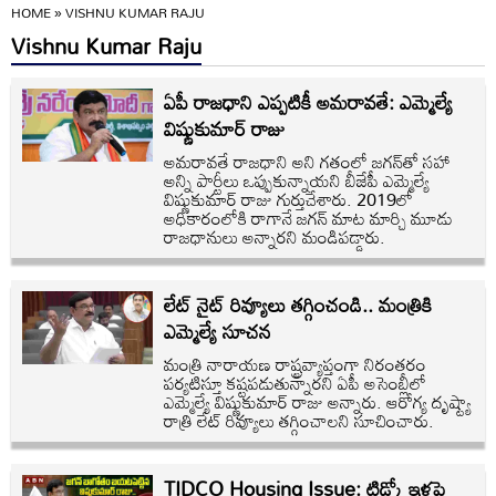
HOME
»
VISHNU KUMAR RAJU
Vishnu Kumar Raju
ఏపీ రాజధాని ఎప్పటికీ అమరావతే: ఎమ్మెల్యే
విష్ణుకుమార్ రాజు
అమరావతే రాజధాని అని గతంలో జగన్‌తో సహా
అన్ని పార్టీలు ఒప్పుకున్నాయని బీజేపీ ఎమ్మెల్యే
విష్ణుకుమార్ రాజు గుర్తుచేశారు. 2019లో
అధికారంలోకి రాగానే జగన్ మాట మార్చి మూడు
రాజధానులు అన్నారని మండిపడ్డారు.
లేట్‌ నైట్ రివ్యూలు తగ్గించండి.. మంత్రికి
ఎమ్మెల్యే సూచన
మంత్రి నారాయణ రాష్ట్రవ్యాప్తంగా నిరంతరం
పర్యటిస్తూ కష్టపడుతున్నారని ఏపీ అసెంబ్లీలో
ఎమ్మెల్యే విష్ణుకుమార్ రాజు అన్నారు. ఆరోగ్య దృష్ట్యా
రాత్రి లేట్ రివ్యూలు తగ్గించాలని సూచించారు.
TIDCO Housing Issue: టిడ్కో ఇళ్లపై