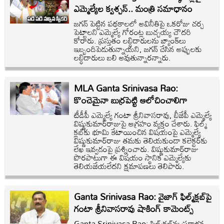
ఎమ్మెల్యేల క్వశ్చన్.. మంత్రి సమాధానం
జగన్ పెట్టిన పథకాలలో అవినీతిపై ఒకరోజు చర్చ
పెట్టాలని ఎమ్మెల్యే గోరంట్ల బుచ్చయ్య చౌదరి
కోరారు. ప్రస్తుతం లబ్ధిదారులను బ్యాంక్‌లు
ఇబ్బందిపెడుతున్నాయని, జగన్ చేసిన అప్పులకు
లబ్ధిదారులు బలి అవుతున్నారన్నారు.
MLA Ganta Srinivasa Rao:
కొంచెమైనా బుర్రపెట్టి ఆలోచించాలిగా
టీడీపీ ఎమ్మెల్యే గంటా శ్రీనివాసరావు, బీజేపీ ఎమ్మెల్యే
విష్ణుకుమార్‌రాజుపై ఆగ్రహం వ్యక్తం చేశారు. ఫిల్మ్‌
క్లబ్‌కు భూమి కేటాయించిన విషయంపై ఎమ్మెల్యే
విష్ణుకుమార్‌రాజు తమకు తెలియకుండా కలెక్టర్‌కు
లేఖ ఇవ్వడంపై ప్రశ్నించారు. విష్ణుకుమార్‌రాజు
పొరపాటుగా ఈ విషయం స్థానిక ఎమ్మెల్యేకు
తెలియజేయలేదని క్షమాపణలు తెలిపారు.
Ganta Srinivasa Rao: వైజాగ్‌ ఫిల్మ్‌క్లబ్‌‌‌పై
గంటా శ్రీనివాసరావు షాకింగ్ కామెంట్స్
Ganta Srinivasa Rao: ఫిల్మ్‌క్లబ్‌‌ను ప్రక్షాళన