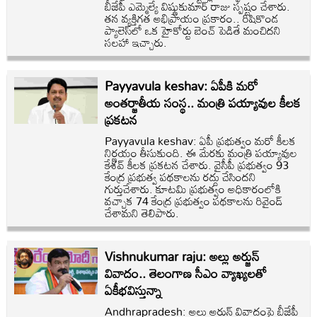
బీజేపీ ఎమ్మెల్యే విష్ణుకుమార్ రాజు స్పష్టం చేశారు.
తన వ్యక్తిగత అభిప్రాయం ప్రకారం.. రిషికొండ
ప్యాలెస్‌లో ఒక హైకోర్టు బెంచ్ పెడితే మంచిదని
సలహా ఇచ్చారు.
Payyavula keshav: ఏపీకి మరో
అంతర్జాతీయ సంస్థ.. మంత్రి పయ్యావుల కీలక
ప్రకటన
Payyavula keshav: ఏపీ ప్రభుత్వం మరో కీలక
నిర్ణయం తీసుకుంది. ఈ మేరకు మంత్రి పయ్యావుల
కేశవ్ కీలక ప్రకటన చేశారు. వైసీపీ ప్రభుత్వం 93
కేంద్ర ప్రభుత్వ పథకాలను రద్దు చేసిందని
గుర్తుచేశారు. కూటమి ప్రభుత్వం అధికారంలోకి
వచ్చాక 74 కేంద్ర ప్రభుత్వం పథకాలను రివైండ్
చేశామని తెలిపారు.
Vishnukumar raju: అల్లు అర్జున్
వివాదం.. తెలంగాణ సీఎం వ్యాఖ్యలతో
ఏకీభవిస్తున్నా
Andhrapradesh: అల్లు అర్జున్ వివాదంపై బీజేపీ