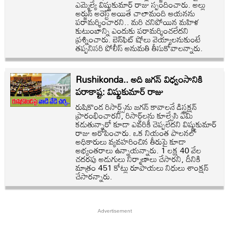
ఎమ్మెల్యే విష్ణుకుమార్ రాజు స్పందించారు. అల్లు
అర్జున్ అరెస్ట్ అయితే చాలామంది ఆయనను
పరామర్శించారని.. మరి చనిపోయిన మహిళ
కుటుంబాన్ని ఎందుకు పరామర్శించలేదని
ప్రశ్నించారు. బెన్‌ఫిట్ షోలు వెయ్యాలనుకుంటే
తప్పనిసరి పోలీస్ అనుమతి తీసుకోవాలన్నారు.
Rushikonda.. అది జగన్ విధ్వంసానికి
పరాకాష్ట: విష్ణుకుమార్ రాజు
రుషికొండ రిసార్ట్స్‌ను జగన్ కావాలనే డిస్ట్రక్షన్
ప్రారంభించారని, రిసార్డ్‌లను కూల్చేసి ఏమి
కడుతున్నారో కూడా ఎవరికీ చెప్పలేదని విష్ణుకుమార్
రాజు ఆరోపించారు. ఒక నియంత పాలనలో
అధికారులు వ్యవహరించిన తీరుపై కూడా
అభ్యంతరాలు ఉన్నాయన్నారు. 1 లక్ష 40 వేల
చదరపు అడుగులు నిర్మాణాలు చేసారని, దీనికి
మాత్రం 451 కోట్లు రూపాయలు నిధులు శాంక్షన్
చేసారన్నారు.