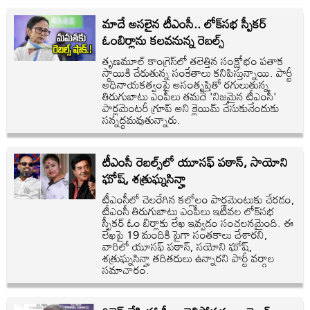
మాదే అసలైన టీఎంసీ.. లోక్‌సభ స్పీకర్
ఓంబిర్లాను కలవనున్న రెబల్స్
తృణమూల్ కాంగ్రెస్‌‌లో తలెత్తిన సంక్షోభం పతాక
స్థాయికి చేరుతున్న సంకేతాలు కనిపిస్తున్నాయి. పార్టీ
అధినాయకత్వంపై అసంతృప్తితో రగులుతున్న
తిరుగుబాటు ఎంపీలు తమదే 'నిజమైన టీఎంసీ'
పార్లమెంటరీ గ్రూప్‌ అని క్లెయిమ్ చేసుకునేందుకు
సన్నద్ధమవుతున్నారు.
టీఎంసీ రెబల్స్‌లో యూసఫ్ పఠాన్, సాయోని
ఘోష్, శత్రుఘ్నసిన్హా
టీఎంసీలో చెలరేగిన కల్లోలం పార్లమెంటుకు చేరడం,
టీఎంసీ తిరుగుబాటు ఎంపీలు ఇటీవల లోక్‌సభ
స్పీకర్ ఓం బిర్లాకు లేఖ ఇవ్వడం సంచలనమైంది. ఈ
లేఖపై 19 మందికి పైగా సంతకాలు చేశారని,
వారిలో యూసఫ్ పఠాన్, సయోని ఘోష్,
శత్రుఘ్నసిన్హా తదితరులు ఉన్నారని పార్టీ వర్గాల
సమాచారం.