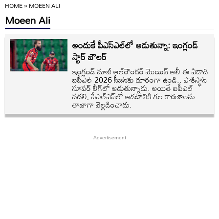
HOME
»
MOEEN ALI
Moeen Ali
అందుకే పీఎస్ఎల్‌లో ఆడుతున్నా: ఇంగ్లండ్
స్టార్ బౌలర్
ఇంగ్లండ్ మాజీ ఆల్‌రౌండర్ మొయిన్ అలీ ఈ ఏడాది
ఐపీఎల్ 2026 సీజన్‌కు దూరంగా ఉండి.. పాకిస్థాన్
సూపర్ లీగ్‌లో ఆడుతున్నాడు. అయితే ఐపీఎల్
వదలి, పీఎల్ఎస్‌లో ఆడటానికి గల కారణాలను
తాజాగా వెల్లడించాడు.