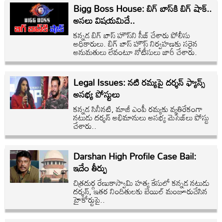
Bigg Boss House: బిగ్ బాస్‌కి బిగ్ షాక్..
అసలు విషయమిదే..
కన్నడ బిగ్ బాస్ హౌస్‌ని సీజ్ చేశారు పోలీసు
అధికారులు. బిగ్ బాస్ హౌస్ నిర్వహణకు సరైన
అనుమతులు లేవంటూ నోటీసులు జారీ చేశారు.
Legal Issues: నటి రమ్యపై దర్శన్‌ ఫ్యాన్స్‌
అసభ్య పోస్టులు
కన్నడ సినీనటి, మాజీ ఎంపీ రమ్యకు వ్యతిరేకంగా
నటుడు దర్శన్‌ అభిమానులు అసభ్య మెసేజ్‌లు పోస్టు
చేశారు..
Darshan High Profile Case Bail:
ఇదేం తీర్పు
చిత్రదుర్గ రేణుకాస్వామి హత్య కేసులో కన్నడ నటుడు
దర్శన్‌, ఇతర నిందితులకు బెయిల్‌ మంజూరుచేసిన
హైకోర్టుపై..