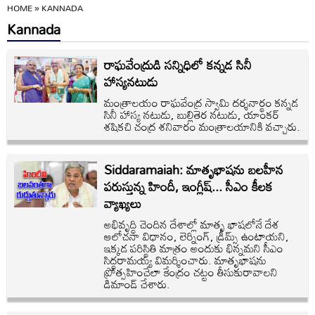
HOME
»
KANNADA
Kannada
రాఘవేంద్రుడి సన్నిధిలో కన్నడ సినీ
హాస్యనటుడు
మంత్రాలయం రాఘవేంద్ర స్వామి దర్శనార్థం కన్నడ
సినీ హాస్య నటుడు, బుల్లితెర నటుడు, యాంకర్‌
శషికచి చంద్ర శనివారం మంత్రాలయానికి వచ్చారు.
Siddaramaiah: మాతృభాషను బలహీన
పరుస్తున్న హిందీ, ఇంగ్లీష్... సీఎం కీలక
వ్యాఖ్యలు
అభివృద్ధి చెందిన దేశాల్లో మాతృ భాషలోనే దేశ
ఆలోచనా విధానం, లెర్నింగ్, డ్రీమ్స్‌ ఉంటాయని,
ఇక్కడ పరిస్థితి మాత్రం అందుకు భిన్నమని సీఎం
సిద్ధరామయ్య విమర్శించారు. మాతృభాషను
ప్రోత్సహించేలా కేంద్రం చట్టం తీసుకురావాలని
డిమాండ్ చేశారు.