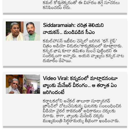
కమల్ కోర్టుకెక్కడంతో ఈ వివాదం తగ్గే సూచనలు
కనిపించడం లేదు.
Siddaramaiah: చరిత్ర తెలియని
నాయకన్.. మండిపడిన సీఎం
కమల్‌హాసన్ ఇటీవల చెన్నైలో జరిగిన 'థగ్ లైఫ్'
చిత్రం ఆడియో విడుదల కార్యక్రమంలో మాట్లాడారు.
కన్నడ భాష కూడా తమిళం నుంచే పుట్టిందని ఈ
సందర్భంగా అన్నారు. ఆయన వ్యాఖ్యలు కన్నడ నాట
దుమారం రేపాయి.
Video Viral: కన్నడంలో మాట్లాడనంటూ
బ్యాంకు మేనేజర్ వీరంగం.. ఆ తర్వాత ఏం
జరిగిందంటే
కర్ణాటకలోని అనేకల్‌ తాలూకా సూర్యానగర్
బ్రాంచ్‌లో చోటుచేసుకున్న ఘటనకు సంబంధించిన
వీడియో వైరల్ కావడంతో అధికారులు చర్యలకు
దిగారు. కాగా, బ్యాంకు మేనేజర్ చర్యను
ముఖ్యమంత్రి సిద్ధరామయ్య తీవ్రంగా ఖండించారు.