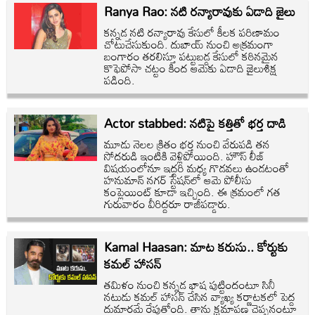
Ranya Rao: నటి రన్యారావుకు ఏడాది జైలు
కన్నడ నటి రన్యారావు కేసులో కీలక పరిణామం
చోటుచేసుకుంది. దుబాయ్‌ నుంచి అక్రమంగా
బంగారం తరలిస్తూ పట్టుబడ్డ కేసులో కఠినమైన
కొఫెపోసా చట్టం కింద ఆమెకు ఏడాది జైలుశిక్ష
పడింది.
Actor stabbed: నటిపై కత్తితో భర్త దాడి
మూడు నెలల క్రితం భర్త నుంచి వేరుపడి తన
సోదరుడి ఇంటికి వెళ్లిపోయింది. హౌస్ లీజ్
విషయంలోనూ ఇద్దరి మధ్య గొడవలు ఉండటంతో
హనుమాన్ నగర్ స్టేషన్‌లో ఆమె పోలీసు
కంప్లెయింట్ కూడా ఇచ్చింది. ఈ క్రమంలో గత
గురువారం వీరిద్దరూ రాజీపడ్డారు.
Kamal Haasan: మాట కరుసు.. కోర్టుకు
కమల్ హాసన్
తమిళం నుంచి కన్నడ భాష పుట్టిందంటూ సినీ
నటుడు కమల్ హాసన్ చేసిన వ్యాఖ్య కర్ణాటకలో పెద్ద
దుమారమే రేపుతోంది. తాను క్షమాపణ చెప్పనంటూ