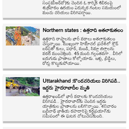
సంస్థ(బీఆర్‌వో)కు చెందిన ఓ కార్మిక శిబిరంపై
శుక్రవారం ఉదయం ఏడున్నర గంటల సమయంలో
మంచు చరియలు విరిగిపడ్డాయి.
Northern states : ఉత్తరాది అతలాకుతలం
ఉత్తరాది రాష్ట్రాలను భారీ వర్షాలు అతలాకుతలం
చేస్తున్నాయి. ముఖ్యంగా హిమాచల్‌ ప్రదేశ్‌లో క్లౌడ్‌
బర్‌స్టతో కులు, పధార్‌, మండి, సిమ్లా జిల్లాలను
వరద ముంచెత్తింది. 45 మంది గల్లంతవగా.. వీరిలో
ఐదుగురు ప్రాణాలు కోల్పోయారు. ఇళ్లు, బ్రిడ్జిలు,
రోడ్లు కొట్టుకుపోయాయి.
Uttarakhand :కొండచరియలు విరిగిపడి..
ఇద్దరు హైదరాబాదీల మృతి
ఉత్తరాఖండ్‌లో భారీ వర్షాలకు కొండచరియలు
విరిగిపడి.. హైదరాబాద్‌కు చెందిన ఇద్దరు
యాత్రికుల ప్రాణాలను బలిగొన్నాయి. శనివారం
బద్రీనాథ్‌ జాతీయ రహదారిపై కర్ణప్రయాగ్‌కు
సమీపంలో ఈ ఘటన చోటుచేసుకుంది.