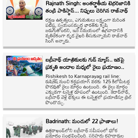
Rajnath Singh: అంతర్జాతీయ టెర్రరిజానికి
తండ్రి పాకిస్థాన్... నిప్పులు చెరిగిన రాజ్‌నాథ్
రక్షణ ఉత్పత్తులు, ఎగుమతులు లక్ష్యంగా మరింత
పటిష్ట, స్వయంసమృద్ధ భారత్‌కు కృషి
జరుగుతోందని, ఇదే సమయంలో ఉగ్రవాదానికి
వ్యతిరేకంగా దృఢ వైఖరి తీసుకున్నామని రాజ్‌నాథ్
సింగ్ అన్నారు.
బద్రీనాథ్ యాత్రికులకు గుడ్ న్యూస్.. ఇకపై
ప్రకృతి అందాల మధ్యలో రైలు ప్రయాణం..
Rishikesh to Karnaprayag rail line:
రుషికేష్ నుంచి కర్ణప్రయాగ్ వరకు 125 కిలోమీటర్ల
పొడవుతో రైలు మార్గం ఉంటుంది. ఈ రైలు మార్గం
ఎక్కువగా టన్నెళ్ల రూపంలో ఉంటుంది. కేదార్‌నాథ్,
బద్రీనాథ్ వెళ్లే భక్తులు ఈ టన్నెళ్లలో ప్రయాణిస్తూ థ్రిల్
పొందొచ్చు.
Badrinath: మంచులో 22 ప్రాణాలు!
ఉత్తరాఖండ్‌లోని బద్రీనాథ్‌ సమీపంలో ఘోర
ప్రమాదం సంభవించింది. సరిహద్దు రహదారుల