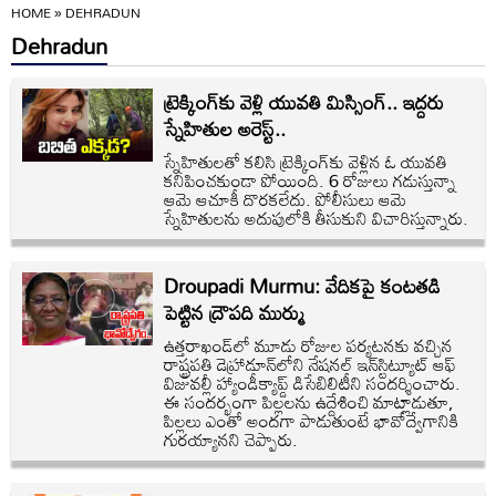
HOME
»
DEHRADUN
Dehradun
ట్రెక్కింగ్‌కు వెళ్లి యువతి మిస్సింగ్.. ఇద్దరు
స్నేహితుల అరెస్ట్..
స్నేహితులతో కలిసి ట్రెక్కింగ్‌కు వెళ్లిన ఓ యువతి
కనిపించకుండా పోయింది. 6 రోజులు గడుస్తున్నా
ఆమె ఆచూకీ దొరకలేదు. పోలీసులు ఆమె
స్నేహితులను అదుపులోకి తీసుకుని విచారిస్తున్నారు.
Droupadi Murmu: వేదికపై కంటతడి
పెట్టిన ద్రౌపది ముర్ము
ఉత్తరాఖండ్‌లో మూడు రోజుల పర్యటనకు వచ్చిన
రాష్ట్రపతి డెహ్రాడూన్‌లోని నేషనల్ ఇన్‌స్టిట్యూట్ ఆఫ్
విజువల్లీ హ్యాండీక్యాప్డ్ డిసేబిలిటీని సందర్శించారు.
ఈ సందర్భంగా పిల్లలను ఉద్దేశించి మాట్లాడుతూ,
పిల్లలు ఎంతో అందగా పాడుతుంటే భావోద్వేగానికి
గురయ్యానని చెప్పారు.