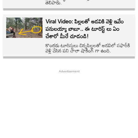
తెలిపారు.
Viral Video: పిల్లలతో అడవికి వెళ్లి ఇవేం
పనులయ్యా బాబూ.. ఈ టూరిస్ట్ లు ఏం
చేశారో మీరే చూడండి!
కొందరు టూరిస్టులు చిన్నపిల్లలతో అడవిలో సఫారీకి
వెళ్లి చేసిన పని చాలా షాకింగ్ గా ఉంది.