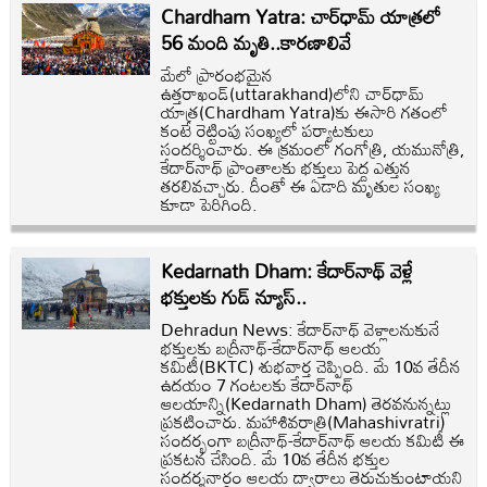
Chardham Yatra: చార్‌ధామ్ యాత్రలో
56 మంది మృతి..కారణాలివే
మేలో ప్రారంభమైన
ఉత్తరాఖండ్‌(uttarakhand)లోని చార్‌ధామ్‌
యాత్ర(Chardham Yatra)కు ఈసారి గతంలో
కంటే రెట్టింపు సంఖ్యలో పర్యాటకులు
సందర్శించారు. ఈ క్రమంలో గంగోత్రి, యమునోత్రి,
కేదార్‌నాథ్ ప్రాంతాలకు భక్తులు పెద్ద ఎత్తున
తరలివచ్చారు. దీంతో ఈ ఏడాది మృతుల సంఖ్య
కూడా పెరిగింది.
Kedarnath Dham: కేదార్‌నాథ్ వెళ్లే
భక్తులకు గుడ్ న్యూస్..
Dehradun News: కేదార్‌నాథ్ వెళ్లాలనుకునే
భక్తులకు బద్రీనాథ్-కేదార్‌నాథ్ ఆలయ
కమిటీ(BKTC) శుభవార్త చెప్పింది. మే 10వ తేదీన
ఉదయం 7 గంటలకు కేదార్‌నాథ్
ఆలయాన్ని(Kedarnath Dham) తెరవనున్నట్లు
ప్రకటించారు. మహాశివరాత్రి(Mahashivratri)
సందర్భంగా బద్రీనాథ్-కేదార్‌నాథ్ ఆలయ కమిటీ ఈ
ప్రకటన చేసింది. మే 10వ తేదీన భక్తుల
సందర్శనార్థం ఆలయ ద్వారాలు తెరుచుకుంటాయని