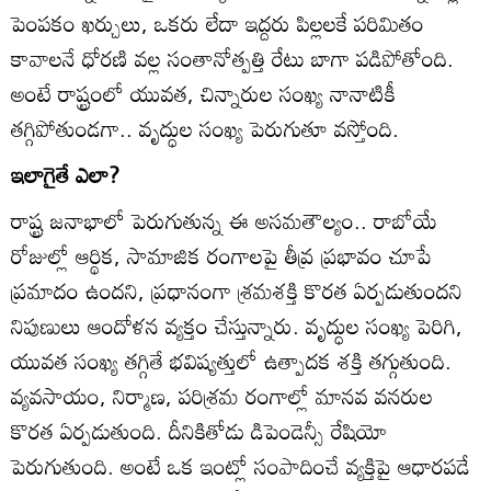
పెంపకం ఖర్చులు, ఒకరు లేదా ఇద్దరు పిల్లలకే పరిమితం
కావాలనే ధోరణి వల్ల సంతానోత్పత్తి రేటు బాగా పడిపోతోంది.
అంటే రాష్ట్రంలో యువత, చిన్నారుల సంఖ్య నానాటికీ
తగ్గిపోతుండగా.. వృద్ధుల సంఖ్య పెరుగుతూ వస్తోంది.
ఇలాగైతే ఎలా?
రాష్ట్ర జనాభాలో పెరుగుతున్న ఈ అసమతౌల్యం.. రాబోయే
రోజుల్లో ఆర్థిక, సామాజిక రంగాలపై తీవ్ర ప్రభావం చూపే
ప్రమాదం ఉందని, ప్రధానంగా శ్రమశక్తి కొరత ఏర్పడుతుందని
నిపుణులు ఆందోళన వ్యక్తం చేస్తున్నారు. వృద్ధుల సంఖ్య పెరిగి,
యువత సంఖ్య తగ్గితే భవిష్యత్తులో ఉత్పాదక శక్తి తగ్గుతుంది.
వ్యవసాయం, నిర్మాణ, పరిశ్రమ రంగాల్లో మానవ వనరుల
కొరత ఏర్పడుతుంది. దీనికితోడు డిపెండెన్సీ రేషియో
పెరుగుతుంది. అంటే ఒక ఇంట్లో సంపాదించే వ్యక్తిపై ఆధారపడే