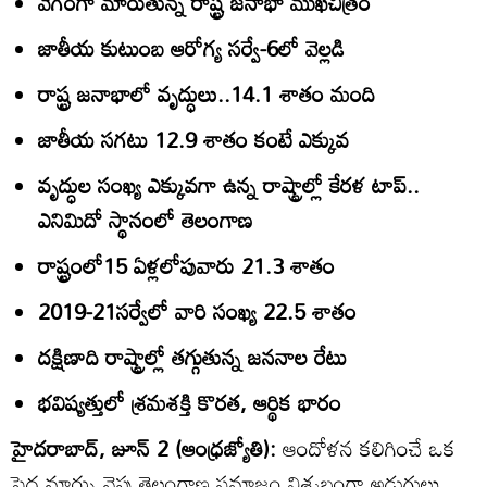
వేగంగా మారుతున్న రాష్ట్ర జనాభా ముఖచిత్రం
జాతీయ కుటుంబ ఆరోగ్య సర్వే-6లో వెల్లడి
రాష్ట్ర జనాభాలో వృద్ధులు..14.1 శాతం మంది
జాతీయ సగటు 12.9 శాతం కంటే ఎక్కువ
వృద్ధుల సంఖ్య ఎక్కువగా ఉన్న రాష్ట్రాల్లో కేరళ టాప్‌..
ఎనిమిదో స్థానంలో తెలంగాణ
రాష్ట్రంలో15 ఏళ్లలోపువారు 21.3 శాతం
2019-21సర్వేలో వారి సంఖ్య 22.5 శాతం
దక్షిణాది రాష్ట్రాల్లో తగ్గుతున్న జననాల రేటు
భవిష్యత్తులో శ్రమశక్తి కొరత, ఆర్థిక భారం
హైదరాబాద్‌, జూన్‌ 2 (ఆంధ్రజ్యోతి):
ఆందోళన కలిగించే ఒక
పెద్ద మార్పు వైపు తెలంగాణ సమాజం నిశ్శబ్దంగా అడుగులు