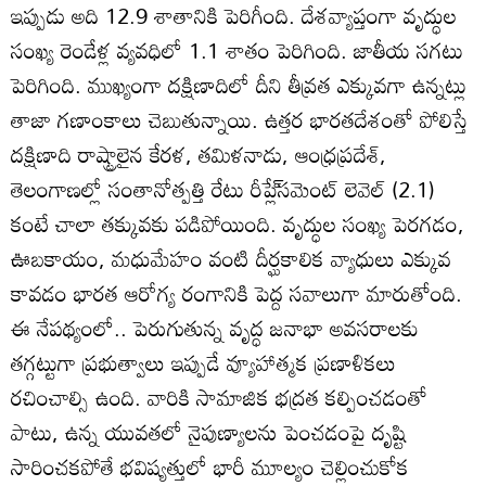
ఇప్పుడు అది 12.9 శాతానికి పెరిగీంది. దేశవ్యాప్తంగా వృద్ధుల
సంఖ్య రెండేళ్ల వ్యవధిలో 1.1 శాతం పెరిగింది. జాతీయ సగటు
పెరిగింది. ముఖ్యంగా దక్షిణాదిలో దీని తీవ్రత ఎక్కువగా ఉన్నట్లు
తాజా గణాంకాలు చెబుతున్నాయి. ఉత్తర భారతదేశంతో పోలిస్తే
దక్షిణాది రాష్ట్రాలైన కేరళ, తమిళనాడు, ఆంధ్రప్రదేశ్‌,
తెలంగాణల్లో సంతానోత్పత్తి రేటు రీప్లే్‌సమెంట్‌ లెవెల్‌ (2.1)
కంటే చాలా తక్కువకు పడిపోయింది. వృద్ధుల సంఖ్య పెరగడం,
ఊబకాయం, మధుమేహం వంటి దీర్ఘకాలిక వ్యాధులు ఎక్కువ
కావడం భారత ఆరోగ్య రంగానికి పెద్ద సవాలుగా మారుతోంది.
ఈ నేపథ్యంలో.. పెరుగుతున్న వృద్ధ జనాభా అవసరాలకు
తగ్గట్టుగా ప్రభుత్వాలు ఇప్పుడే వ్యూహాత్మక ప్రణాళికలు
రచించాల్సి ఉంది. వారికి సామాజిక భద్రత కల్పించడంతో
పాటు, ఉన్న యువతలో నైపుణ్యాలను పెంచడంపై దృష్టి
సారించకపోతే భవిష్యత్తులో భారీ మూల్యం చెల్లించుకోక