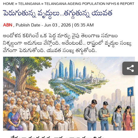
HOME
»
TELANGANA
»
TELANGANA AGEING POPULATION NFHS 6 REPORT S
పెరుగుతున్న వృద్ధులు..తగ్గుతున్న యువత
ABN
, Publish Date - Jun 03 , 2026 | 05:35 AM
ఆందోళన కలిగించే ఒక పెద్ద మార్పు వైపు తెలంగాణ సమాజం
నిశ్శబ్దంగా అడుగులు వేస్తోంది. అదేంటంటే.. రాష్ట్రంలో వృద్ధుల సంఖ్య
వేగంగా పెరుగుతోంది. యువత సంఖ్య తగ్గుతోంది.