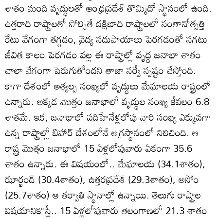
శాతం మంది వృద్ధులతో ఆంధ్రప్రదేశ్‌ తొమ్మిదో స్థానంలో ఉంది.
ఉత్తరాది రాష్ట్రాలతో పోల్చితే దక్షిణాది రాష్ట్రాలలో సంతానోత్పత్తి
రేటు వేగంగా తగ్గడం, వైద్య సదుపాయాలు పెరగడంతో సగటు
జీవిత కాలం పెరగడం వల్ల ఈ రాష్ట్రాల్లో వృద్ధ జనాభా శాతం
చాలా వేగంగా పెరుగుతోందని తాజా సర్వే స్పష్టం చేస్తోంది.
కాగా దేశంలో అత్యల్ప సంఖ్యలో వృద్ధులు మేఘాలయ రాష్ట్రంలో
ఉన్నారు. అక్కడ మొత్తం జనాభాలో వృద్ధుల సంఖ్య కేవలం 6.8
శాతమే. ఇక, జనాభాలో పదిహేనేళ్లలోపు వారి సంఖ్య ఎక్కువగా
ఉన్న రాష్ట్రాల్లో బిహార్‌ దేశంలోనే అగ్రస్థానంలో నిలిచింది. ఆ
రాష్ట్ర మొత్తం జనాభాలో 15 ఏళ్లలోపువారు ఏకంగా 35.6
శాతం ఉన్నారు. ఈ విషయంలో.. మేఘాలయ (34.1శాతం),
ఝార్ఖండ్‌ (30.4శాతం), ఉత్తరప్రదేశ్‌ (29.3శాతం), అసోం
(25.7శాతం) ఆ తర్వాతి స్థానాల్లో ఉన్నాయి. తెలుగు రాష్ట్రాల
విషయానికొస్తే.. 15 ఏళ్లలోపువారు తెలంగాణలో 21.3 శాతం