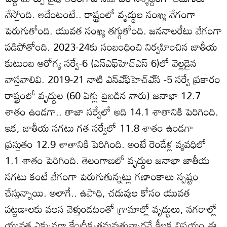
వేస్తోంది. అదేంటంటే.. రాష్ట్రంలో వృద్ధుల సంఖ్య వేగంగా
పెరుగుతోంది. యువత సంఖ్య తగ్గుతోంది. జననాలరేటు వేగంగా
పడిపోతోంది. 2023-24కు సంబంధించి నిర్వహించిన జాతీయ
కుటుంబ ఆరోగ్య సర్వే-6 (ఎన్‌ఎఫ్‌హెచ్‌ఎస్ 6)లో వెల్లడైన
వాస్తవాలివి. 2019-21 నాటి ఎన్‌ఎ్‌ఫహెచ్‌ఎ్‌స -5 సర్వే ప్రకారం
రాష్ట్రంలో వృద్థుల (60 ఏళ్లు పైబడిన వారు) జనాభా 12.7
శాతం ఉండగా.. తాజా సర్వేలో అది 14.1 శాతానికి పెరిగింది.
ఇక, జాతీయ సగటు గత సర్వేలో 11.8 శాతం ఉండగా
ప్రస్తుతం 12.9 శాతానికి పెరిగింది. అంటే రెండేళ్ల వ్యవధిలో
1.1 శాతం పెరిగింది. తెలంగాణలో వృద్ధుల జనాభా జాతీయ
సగటు కంటే వేగంగా పెరుగుతున్నట్లు గణాంకాలు స్పష్టం
చేస్తున్నాయి. అలాగే.. ఉపాధి, చదువుల కోసం యువత
పట్టణాలకు వలస వెళ్తుండటంతో గ్రామాల్లో వృద్ధులు, నగరాల్లో
యువత ఎక్కువగా కేంద్రీకృతమవుతున్నారనే కీలక విషయం ఈ