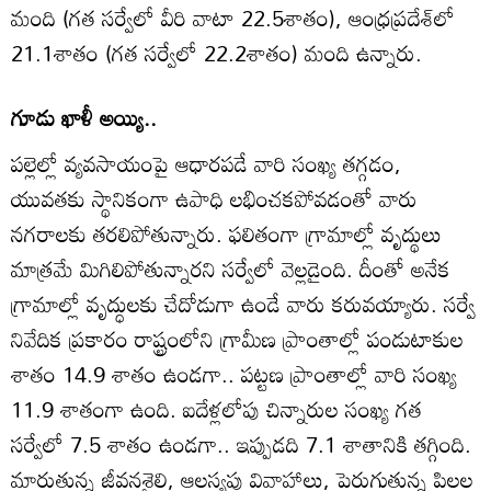
మంది (గత సర్వేలో వీరి వాటా 22.5శాతం), ఆంధ్రప్రదేశ్‌లో
21.1శాతం (గత సర్వేలో 22.2శాతం) మంది ఉన్నారు.
గూడు ఖాళీ అయ్యి..
పల్లెల్లో వ్యవసాయంపై ఆధారపడే వారి సంఖ్య తగ్గడం,
యువతకు స్థానికంగా ఉపాధి లభించకపోవడంతో వారు
నగరాలకు తరలిపోతున్నారు. ఫలితంగా గ్రామాల్లో వృద్థులు
మాత్రమే మిగిలిపోతున్నారని సర్వేలో వెల్లడైంది. దీంతో అనేక
గ్రామాల్లో వృద్ధులకు చేదోడుగా ఉండే వారు కరువయ్యారు. సర్వే
నివేదిక ప్రకారం రాష్ట్రంలోని గ్రామీణ ప్రాంతాల్లో పండుటాకుల
శాతం 14.9 శాతం ఉండగా.. పట్టణ ప్రాంతాల్లో వారి సంఖ్య
11.9 శాతంగా ఉంది. ఐదేళ్లలోపు చిన్నారుల సంఖ్య గత
సర్వేలో 7.5 శాతం ఉండగా.. ఇప్పుడది 7.1 శాతానికి తగ్గింది.
మారుతున్న జీవనశైలి, ఆలస్యపు వివాహాలు, పెరుగుతున్న పిల్లల