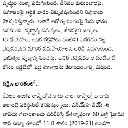
వృద్ధుల సంఖ్య పెరుగుతుంది. దీనివల్ల కుటుంబాలపై,
సమాజంపై ఆర్థిక భారం ఎక్కువవుతుందని నిపుణులు
హెచ్చరిస్తున్నారు. అలాగే ఆరోగ్య రంగంపై పెను భారం
పడనుంది. వృద్ధాప్య సమస్యలు, జీవనశైలి జబ్బులు
(మధుమేహం, అధిక రక్తపోటు వంటివి) పెరగడం వల్ల
వైద్యపరమైన మౌలిక సదుపాయాలపై ఒత్తిడి పెరుగుతుంది.
ప్రభుత్వం వృద్ధాప్య పింఛన్లు, ఉచిత వైద్యపథకాల వంటివాటి
కోసం బడ్జెట్‌లో పెద్ద మొత్తాలను కేటాయించాల్సి వస్తుంది.
దక్షిణ భారతంలో..
కేవలం తెలుగు రాష్ట్రాల్లోనే కాదు చాలా రాష్ట్రాల్లో దాదాపు
ఇలాంటి పరిస్థితులే కనిపిస్తున్నాయి. ఎన్‌ఎ్‌ఫహెచ్‌ఎ్‌స -6
జాతీయ గణాంకాలను పరిశీలిస్తే దేశవ్యాప్తంగా 60 ఏళ్లు పైబడిన
వారి సంఖ్య గతంలో 11.8 శాతం (2019-21) ఉండగా,