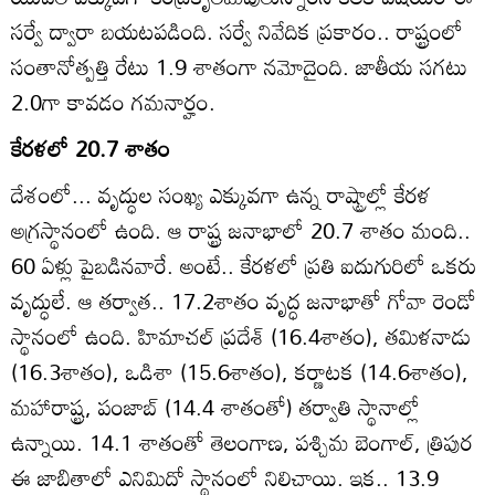
సర్వే ద్వారా బయటపడింది. సర్వే నివేదిక ప్రకారం.. రాష్ట్రంలో
సంతానోత్పత్తి రేటు 1.9 శాతంగా నమోదైంది. జాతీయ సగటు
2.0గా కావడం గమనార్హం.
కేరళలో 20.7 శాతం
దేశంలో... వృద్ధుల సంఖ్య ఎక్కువగా ఉన్న రాష్ట్రాల్లో కేరళ
అగ్రస్థానంలో ఉంది. ఆ రాష్ట్ర జనాభాలో 20.7 శాతం మంది..
60 ఏళ్లు పైబడినవారే. అంటే.. కేరళలో ప్రతి ఐదుగురిలో ఒకరు
వృద్ధులే. ఆ తర్వాత.. 17.2శాతం వృద్ధ జనాభాతో గోవా రెండో
స్థానంలో ఉంది. హిమాచల్‌ ప్రదేశ్‌ (16.4శాతం), తమిళనాడు
(16.3శాతం), ఒడిశా (15.6శాతం), కర్ణాటక (14.6శాతం),
మహారాష్ట్ర, పంజాబ్‌ (14.4 శాతంతో) తర్వాతి స్థానాల్లో
ఉన్నాయి. 14.1 శాతంతో తెలంగాణ, పశ్చిమ బెంగాల్‌, త్రిపుర
ఈ జాబితాలో ఎనిమిదో స్థానంలో నిలిచాయి. ఇక.. 13.9