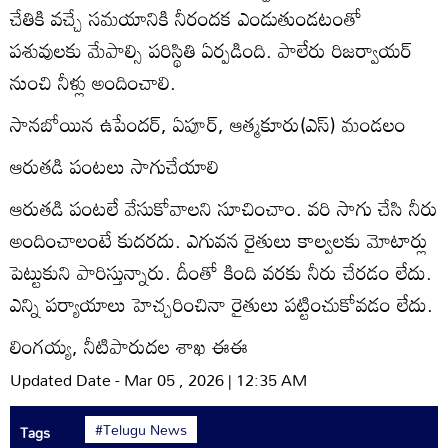
చేతికి వచ్చే సమయానికి నీరందక ఎండుతుండటంతో
పశువులకు మేపాల్సి పరిస్థితి ఏర్పడింది. పాలేరు రిజర్వాయర్‌
నుంచి నీళ్లు అందించాలి.
సానబోయిన ఉపేందర్‌, ఏపూర్‌, ఆత్మకూరు(ఎస్‌) మండలం
ఆరుతడి పంటలు సాగుచేయాలి
ఆరుతడి పంటలే వేసుకోవాలని సూచించాం. వరి సాగు చేసి నీరు
అందించాలంటే కుదరదు. ఎగువన రైతులు కాల్వలకు మోటార్లు
పెట్టుకుని పారిస్తున్నారు. దీంతో కింది వరకు నీరు చేరడం లేదు.
ఎన్ని పర్యాయాలు హెచ్చరించినా రైతులు పట్టించుకోవడం లేదు.
లింగయ్య, నీటిపారుదల శాఖ ఈఈ
Updated Date - Mar 05 , 2026 | 12:35 AM
#Telugu News
Tags