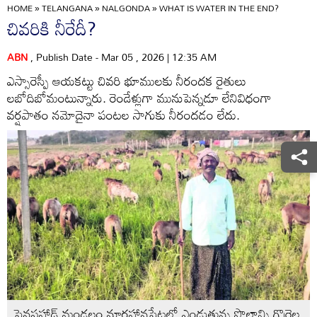
HOME
»
TELANGANA
»
NALGONDA
»
WHAT IS WATER IN THE END?
చివరికి నీరేదీ?
ABN
, Publish Date - Mar 05 , 2026 | 12:35 AM
ఎస్సారెస్పీ ఆయకట్టు చివరి భూములకు నీరందక రైతులు
లబోదిబోమంటున్నారు. రెండేళ్లుగా మునుపెన్నడూ లేనివిధంగా
వర్షపాతం నమోదైనా పంటల సాగుకు నీరందడం లేదు.
పెనపహాడ్‌ మండలం నూర్జహానపేటలో ఎండుతున్న పొలాన్ని గొర్రెల