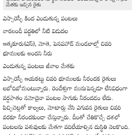
మేతకు ఇచ్చిన రైతు
ఎస్సారెస్పీ కింద ఎండుతున్న పంటలు
వారబందీ పద్ధతిలో నీటి విడుదల
ఆత్మకూరు(ఎస్‌), మోతె, పెనపహాడ్‌ మండలాల్లో చివరి
భూములకు అందని నీరు
ఎండుతున్న పంటలు జీవాల మేతకు
ఎస్సారెస్పీ ఆయకట్టు చివరి భూములకు నీరందక రైతులు
లబోదిబోమంటున్నారు. రెండేళ్లుగా మునుపెన్నడూ లేనివిధంగా
వర్షపాతం నమోదైనా పంటల సాగుకు నీరందడం లేదు.
పిచ్చిచెట్లతో కాల్వలు, మోటార్లు వేసి ఎగువన రైతులు చివరి
వరకూ నీరందకుండా చేస్తున్నారు. దీంతో చేతికొచ్చే దశలో
పంటలను పశువులకు మేతగా వదిలేయాల్సిన దుస్థితి నెలకొంది.