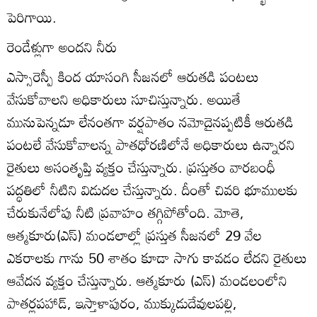
పెరిగాయి.
రెండేళ్లుగా అందని నీరు
ఎస్సారెస్పీ కింద యాసంగి సీజనలో ఆరుతడి పంటలు
వేసుకోవాలని అధికారులు సూచిస్తున్నారు. అయితే
మునుపెన్నడూ లేనంతగా వర్షపాతం నమోదైనప్పటికీ ఆరుతడి
పంటలే వేసుకోవాలన్న పాతధోరణిలోనే అధికారులు ఉన్నారని
రైతులు అసంతృప్తి వ్యక్తం చేస్తున్నారు. ప్రస్తుతం వారబంధీ
పద్ధతిలో నీటిని విడుదల చేస్తున్నారు. దీంతో చివరి భూములకు
చేరుకునేలోపు నీటి ప్రవాహం తగ్గిపోతోంది. మోతె,
ఆత్మకూరు(ఎస్‌) మండలాల్లో ప్రస్తుత సీజనలో 29 వేల
ఎకరాలకు గాను 50 శాతం కూడా సాగు కావడం లేదని రైతులు
ఆవేదన వ్యక్తం చేస్తున్నారు. ఆత్మకూరు (ఎస్‌) మండలంలోని
పాతర్లపహాడ్‌, ఇస్తాళాపురం, ముక్కుడుదేవులపల్లి,