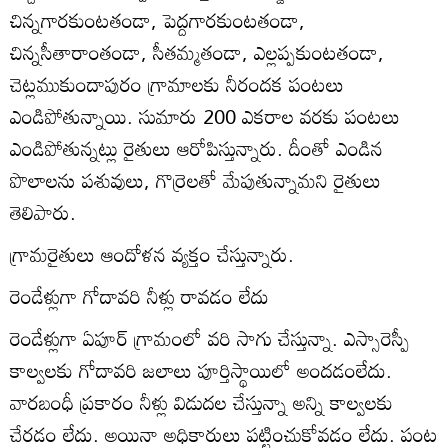
చిన్నగారకుంటతండా, పెద్దగారకుంటతండా,
చిన్నసీతారాంతండా, సీతమ్మతండా, ఎల్లప్పకుంటతండా,
చెట్లముకుందాపురం గ్రామాలకు నీరందక పంటలు
ఎండిపోతున్నాయి. సుమారు 200 ఎకరాల వరకు పంటలు
ఎండిపోతున్నట్లు రైతులు ఆరోపిస్తున్నారు. దీంతో ఎండిన
పొలాలను పశువులు, గొర్రెలతో మేపుతున్నామని రైతులు
తెలిపారు.
గ్రామరైతులు ఆందోళన వ్యక్తం చేస్తున్నారు.
రెండేళ్లుగా గోదావరి నీళ్లు రావడం లేదు
రెండేళ్లుగా ఏపూర్‌ గ్రామంలో వరి సాగు చేస్తున్నా. ఎస్సారెస్పీ
కాల్వలకు గోదావరి జలాలు పూర్తిస్థాయిలో అందడంలేదు.
వారబంధీ ప్రకారం నీళ్లు విడుదల చేస్తున్నా అన్ని కాల్వలకు
చేరడం లేదు. అయినా అధికారులు పట్టించుకోవడం లేదు. పంట