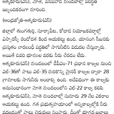
ఆత్మకూరు(ఎస్‌), మోతె, పెనపహాడ్‌ మండలాల్లో పరిస్థితి
ఇబ్బందికరంగా మారింది.
(ఆంధ్రజ్యోతి-ఆత్మకూరు(ఎస్‌)
జిల్లాలో తుంగతుర్తి, సూర్యాపేట, కోదాడ నియోజకవర్గాల్లో
ఎస్సారెస్పీ రెండోదశ కింద ఆయకట్టు ఉంది. యాసంగి సీజనకు
ప్రస్తుతం వారబంధీ పద్ధతిలో సాగునీటిని విడుదల చేస్తున్నారు.
అయితే చివరి భూముల వరకు నీరు చేరడం లేదు.
ఆత్మకూరు(ఎస్‌) మండలంలో డీపీఎం-71 ప్రధాన కాల్వల నుంచి
ఎల్‌-36తో పాటు ఎల్‌-35 మరికొన్ని మైనర్‌ కాల్వల ద్వారా 28
గ్రామాలకు సాగునీరు అందాల్సి ఉంది. అదేవిధంగా ఈ కాల్వకు
అనుసంధానంగా మోతె మండలంలోని ఎల్‌-22 కాల్వ కలిపి
ఆత్మకూరు(ఎస్‌), మోతె మండలాల్లో సుమారు 29 వేల ఎకరాల
ఆయకట్టు ఉంది. గత ప్రభుత్వహయాంలో అన్నికాల్వల్లోకి నీరు
వదలడంతో పాటు చెరువులు నింపారు. దీంతో భూగర్భజలాలు