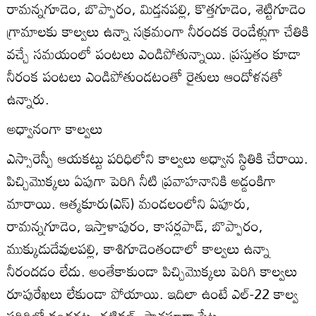
రామన్నగూడెం, బొప్పారం, మిడ్తనపల్లి, కొత్తగూడెం, శెట్టిగూడెం
గ్రామాలకు కాల్వలు ఉన్నా సక్రమంగా నీరందక రెండేళ్లుగా చేతికి
వచ్చే సమయంలో పంటలు ఎండిపోతున్నాయి. ప్రస్తుతం కూడా
నీరంక పంటలు ఎండిపోతుండటంతో రైతులు ఆందోళనతో
ఉన్నారు.
అధ్వానంగా కాల్వలు
ఎస్సారెస్పీ ఆయకట్టు పరిధిలోని కాల్వలు అధ్వాన స్థితికి చేరాయి.
పిచ్చిమొక్కలు ఏపుగా పెరిగి నీటి ప్రవాహనానికి అడ్డంకిగా
మారాయి. ఆత్మకూరు(ఎస్‌) మండలంలోని ఏపూరు,
రామన్నగూడెం, ఇస్తాళాపురం, కాసర్లపాడ్‌, బొప్పారం,
ముక్కుడుదేవులపల్లి, కాశిగూడెంతండాలో కాల్వలు ఉన్నా
నీరందడం లేదు. అంతేకాకుండా పిచ్చిమొక్కలు పెరిగి కాల్వలు
రూపురేఖలు లేకుండా పోయాయి. ఇదిలా ఉంటే ఎల్‌-22 కాల్వ