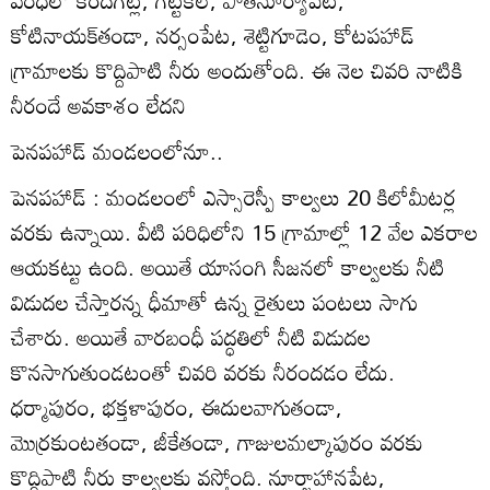
పరిధిలో కందగట్ల, గట్టికల్‌, పాతసూర్యాపేట,
కోటినాయక్‌తండా, నర్సంపేట, శెట్టిగూడెం, కోటపహాడ్‌
గ్రామాలకు కొద్దిపాటి నీరు అందుతోంది. ఈ నెల చివరి నాటికి
నీరందే అవకాశం లేదని
పెనపహాడ్‌ మండలంలోనూ..
పెనపహాడ్‌ : మండలంలో ఎస్సారెస్పీ కాల్వలు 20 కిలోమీటర్ల
వరకు ఉన్నాయి. వీటి పరిధిలోని 15 గ్రామాల్లో 12 వేల ఎకరాల
ఆయకట్టు ఉంది. అయితే యాసంగి సీజనలో కాల్వలకు నీటి
విడుదల చేస్తారన్న ధీమాతో ఉన్న రైతులు పంటలు సాగు
చేశారు. అయితే వారబంధీ పద్ధతిలో నీటి విడుదల
కొనసాగుతుండటంతో చివరి వరకు నీరందడం లేదు.
ధర్మాపురం, భక్తళాపురం, ఈదులవాగుతండా,
మొర్రకుంటతండా, జీకేతండా, గాజులమల్కాపురం వరకు
కొద్దిపాటి నీరు కాల్వలకు వస్తోంది. నూర్జాహానపేట,