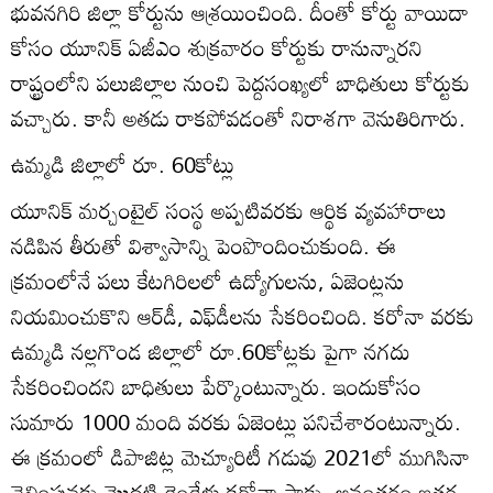
భువనగిరి జిల్లా కోర్టును ఆశ్రయించింది. దీంతో కోర్టు వాయిదా
కోసం యూనిక్‌ ఏజీఎం శుక్రవారం కోర్టుకు రానున్నారని
రాష్ట్రంలోని పలుజిల్లాల నుంచి పెద్దసంఖ్యలో బాధితులు కోర్టుకు
వచ్చారు. కానీ అతడు రాకపోవడంతో నిరాశగా వెనుతిరిగారు.
ఉమ్మడి జిల్లాలో రూ. 60కోట్లు
యూనిక్‌ మర్చంటైల్‌ సంస్థ అప్పటివరకు ఆర్థిక వ్యవహారాలు
నడిపిన తీరుతో విశ్వాసాన్ని పెంపొందించుకుంది. ఈ
క్రమంలోనే పలు కేటగిరిలలో ఉద్యోగులను, ఏజెంట్లను
నియమించుకొని ఆర్‌డీ, ఎఫ్‌డీలను సేకరించింది. కరోనా వరకు
ఉమ్మడి నల్లగొండ జిల్లాలో రూ.60కోట్లకు పైగా నగదు
సేకరించిందని బాధితులు పేర్కొంటున్నారు. ఇందుకోసం
సుమారు 1000 మంది వరకు ఏజెంట్లు పనిచేశారంటున్నారు.
ఈ క్రమంలో డిపాజిట్ల మెచ్యూరిటీ గడువు 2021లో ముగిసినా
చెల్లింపునకు మొదటి రెండేళ్లు కరోనా సాకు, అనంతరం ఇతర