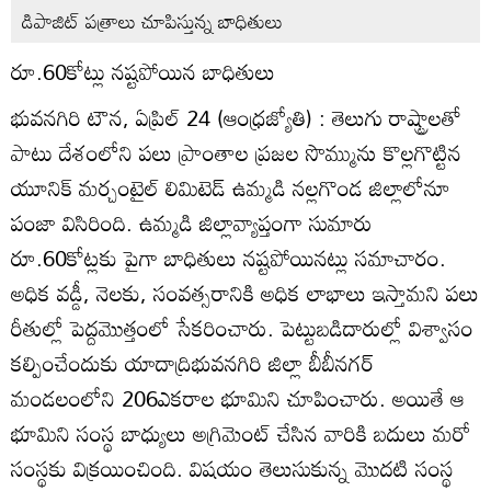
డిపాజిట్‌ పత్రాలు చూపిస్తున్న బాధితులు
రూ.60కోట్లు నష్టపోయిన బాధితులు
భువనగిరి టౌన, ఏప్రిల్‌ 24 (ఆంధ్రజ్యోతి) : తెలుగు రాష్ట్రాలతో
పాటు దేశంలోని పలు ప్రాంతాల ప్రజల సొమ్మును కొల్లగొట్టిన
యూనిక్‌ మర్చంటైల్‌ లిమిటెడ్‌ ఉమ్మడి నల్లగొండ జిల్లాలోనూ
పంజా విసిరింది. ఉమ్మడి జిల్లావ్యాప్తంగా సుమారు
రూ.60కోట్లకు పైగా బాధితులు నష్టపోయినట్లు సమాచారం.
అధిక వడ్డీ, నెలకు, సంవత్సరానికి అధిక లాభాలు ఇస్తామని పలు
రీతుల్లో పెద్దమొత్తంలో సేకరించారు. పెట్టుబడిదారుల్లో విశ్వాసం
కల్పించేందుకు యాదాద్రిభువనగిరి జిల్లా బీబీనగర్‌
మండలంలోని 206ఎకరాల భూమిని చూపించారు. అయితే ఆ
భూమిని సంస్థ బాధ్యులు అగ్రిమెంట్‌ చేసిన వారికి బదులు మరో
సంస్థకు విక్రయించింది. విషయం తెలుసుకున్న మొదటి సంస్థ