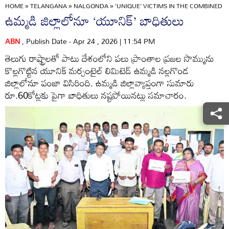
HOME
»
TELANGANA
»
NALGONDA
»
'UNIQUE' VICTIMS IN THE COMBINED D
ఉమ్మడి జిల్లాలోనూ ‘యూనిక్‌’ బాధితులు
ABN
, Publish Date - Apr 24 , 2026 | 11:54 PM
తెలుగు రాష్ట్రాలతో పాటు దేశంలోని పలు ప్రాంతాల ప్రజల సొమ్మును
కొల్లగొట్టిన యూనిక్‌ మర్చంటైల్‌ లిమిటెడ్‌ ఉమ్మడి నల్లగొండ
జిల్లాలోనూ పంజా విసిరింది. ఉమ్మడి జిల్లావ్యాప్తంగా సుమారు
రూ.60కోట్లకు పైగా బాధితులు నష్టపోయినట్లు సమాచారం.