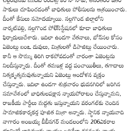
సాకులు చూపించడంతో బాధితులు పోలీసులను ఆశ్రయించారు.
దీంతో కేసులు నమోదయ్యాయి. నల్లగొండ జిల్లాలోని
నార్కట్‌పల్లి, నల్లగొండ పోలీ్‌సస్టేషనలో కూడా బాధితులు
ఫిర్యాదులుచేశారు. ఇదిలా ఉండగా వేతనాలు, బోన్‌సల కోసం
ఏజెంట్లు బంఽ దువులు, మిత్రులతో డిపాజిట్లు చేయించారు.
కానీ ఆ సొమ్ము తిరిగి రాకపోవడంతో వారంతా ఏజెంట్లను
నిలదీస్తున్నారు. దీంతో తమఇళ్ల వద్ద పంచాయితీలు, తగాదాలు
నిత్యకృత్యమవుతున్నాయని ఏజెంట్లు ఆందోళన వ్యక్తం
చేస్తున్నారు. ఇదిలా ఉండగా శుక్రవారం భువనగిరిలో జరిగిన
సమావేశంలో బాధితులపక్షాన న్యాయపోరాటం చేస్తున్నామని,
రాజకీయ పార్టీలు మద్దతు ఇస్తున్నాయని వరంగల్‌కు చెందిన
సామాజికకార్యకర్త పూజిత మిశ్రా అన్నారు. స్థానిక న్యాయవాది
నాగారం అంజయ్య బీబీనగర్‌ మండలంలోని 206ఎకరాల
భూమితో బాధితులకు న్యాయం జరిగేలా తనవంతు న్యాయ