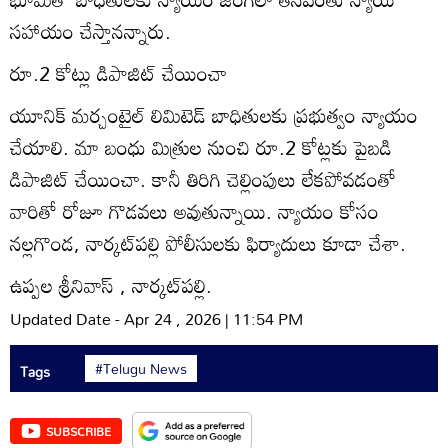
సహాయం చేస్తానన్నారు.
రూ.2 కోట్లు డిపాజిట్‌ చేయించా
యూనిక్‌ మర్చంటైల్‌ లిమిటెడ్‌ బాధితులకు ప్రభుత్వం న్యాయం
చేయాలి. మా బంధు మిత్రుల నుంచి రూ.2 కోట్లకు పైబడి
డిపాజిట్‌ చేయించా. కానీ తిరిగి చెల్లింపులు లేకపోవడంతో
వారితో రోజూ గొడవలు అవుతున్నాయి. న్యాయం కోసం
నల్లగొండ, నార్కట్‌పల్లి పోలీసులకు ఫిర్యాదులు కూడా చేశా.
ఉప్పల శ్రీనివాస్‌ , నార్కట్‌పల్లి.
Updated Date - Apr 24 , 2026 | 11:54 PM
#Telugu News
Tags
SUBSCRIBE