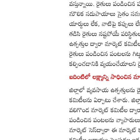
వస్తున్నాయి. రైతులు పండించిన 
మౌలిక సదుపాయాలు సైతం సమకూర్
యార్డులు లేక, వాటిపై కప్పులు 
తడిసి రైతులు నష్టపోయే పరిస్థ
ఉత్పత్తుల ద్వారా మార్కెట్‌ కమిట
రైతులు పండించిన పంటలను గిట
కల్పించడానికి వ్యయంచేయాలని ర
ఐదింటిలో లక్ష్యాన్ని సాధించిన మా
జిల్లాలో వ్యవసాయ ఉత్పత్తులను 
కమిటీలను ఏర్పాటు చేశారు. జిల్ల
వలిగొండ మార్కెట్‌ కమిటీల ద్వారా
పండించిన పంటలను వ్యాపారులు జర
మార్కెట్‌ సెస్‌ద్వారా ఈ మార్
కమిటీల ఆదాయం పెంపుదల లక్ష్యంగ