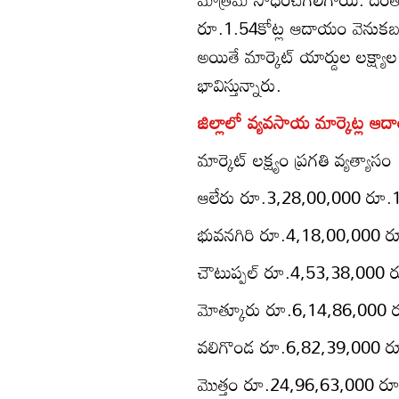
రూ.1.54కోట్ల ఆదాయం వెనుకబడిన
అయితే మార్కెట్‌ యార్డుల లక్ష్
భావిస్తున్నారు.
జిల్లాలో వ్యవసాయ మార్కెట్ల ఆదా
మార్కెట్‌ లక్ష్యం ప్రగతి వ్యత్యాసం
ఆలేరు రూ.3,28,00,000 రూ.
భువనగిరి రూ.4,18,00,000 
చౌటుప్పల్‌ రూ.4,53,38,000
మోత్కూరు రూ.6,14,86,000
వలిగొండ రూ.6,82,39,000 ర
మొత్తం రూ.24,96,63,000 ర