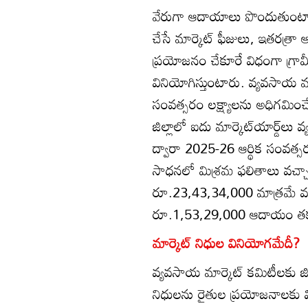
వేరుగా ఆదాయాలు పొందుతుంటాయ
చేసే మార్కెట్‌ ఫీజులు, ఇతరత్
ప్రయోజనం చేకూరే విధంగా గ్రా
వినియోగిస్తుంటారు. వ్యవసాయ మార
సంవత్సరం లక్ష్యాలను అధిగమించే విధ
జిల్లాలో ఐదు మార్కెట్‌యార్డ్‌
ద్వారా 2025-26 ఆర్థిక సంవత
సాధనలో మిశ్రమ ఫలితాలు వచ్చా
రూ.23,43,34,000 మాత్రమే వచ్చి
రూ.1,53,29,000 ఆదాయం తక్
మార్కెట్‌ నిధుల వినియోగమేదీ?
వ్యవసాయ మార్కెట్‌ కమిటీలకు 
నిధులను రైతుల ప్రయోజనాలకు విని