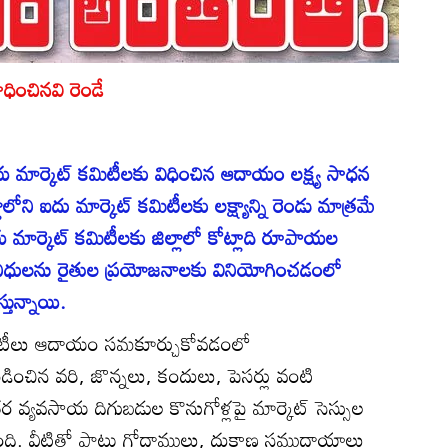
సాధించినవి రెండే
 మార్కెట్‌ కమిటీలకు విధించిన ఆదాయం లక్ష్య సాధన
ోని ఐదు మార్కెట్‌ కమిటీలకు లక్ష్యాన్ని రెండు మాత్రమే
ార్కెట్‌ కమిటీలకు జిల్లాలో కోట్లాది రూపాయల
ధులను రైతుల ప్రయోజనాలకు వినియోగించడంలో
స్తున్నాయి.
 కమిటీలు ఆదాయం సమకూర్చుకోవడంలో
డించిన వరి, జొన్నలు, కందులు, పెసర్లు వంటి
 వ్యవసాయ దిగుబడుల కొనుగోళ్లపై మార్కెట్‌ సెస్సుల
. వీటితో పాటు గోదాములు, దుకాణ సముదాయాలు