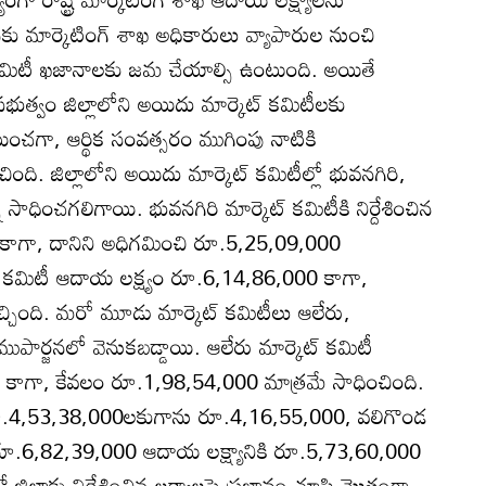
ాధనకు మార్కెటింగ్‌ శాఖ అధికారులు వ్యాపారుల నుంచి
‌ కమిటీ ఖజానాలకు జమ చేయాల్సి ఉంటుంది. అయితే
రభుత్వం జిల్లాలోని అయిదు మార్కెట్‌ కమిటీలకు
ణయించగా, ఆర్థిక సంవత్సరం ముగింపు నాటికి
ంది. జిల్లాలోని అయిదు మార్కెట్‌ కమిటీల్లో భువనగిరి,
 సాధించగలిగాయి. భువనగిరి మార్కెట్‌ కమిటీకి నిర్దేశించిన
ుకాగా, దానిని అధిగమించి రూ.5,25,09,000
్‌ కమిటీ ఆదాయ లక్ష్యం రూ.6,14,86,000 కాగా,
ంది. మరో మూడు మార్కెట్‌ కమిటీలు ఆలేరు,
పార్జనలో వెనుకబడ్డాయి. ఆలేరు మార్కెట్‌ కమిటీ
ు కాగా, కేవలం రూ.1,98,54,000 మాత్రమే సాధించింది.
యం రూ.4,53,38,000లకుగాను రూ.4,16,55,000, వలిగొండ
ం రూ.6,82,39,000 ఆదాయ లక్ష్యానికి రూ.5,73,60,000
ల్లాకు నిర్దేశించిన లక్ష్యాలపై ప్రభావం చూపి మొత్తంగా