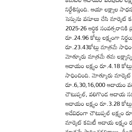
నిర్దేశిస్తుంది. ఆయా లక్ష్యాల స
సెస్సును వసూలు చేసి మార్కెట్
2025-26 ఆర్థిక సంవత్సరానికి ప్
రూ.24.96 కోట్లు లక్ష్యంగా నిర్
రూ.23.43కోట్లు మాత్రమే సాధించి
మోత్కూరు మాత్రమే తమ లక్ష్యాన్ని
ఆదాయం లక్ష్యం రూ.4.18 కోట్ల
సాధించింది. మోత్కూరు మార్కెట
రూ.6,30,16,000 ఆదాయం వచ్చి
చౌటుప్పల్‌, వలిగొండ ఆదాయ సము
ఆదాయం లక్ష్యం రూ.3.28 కోట్ల
అదేవిధంగా చౌటుప్పల్‌ లక్ష్
మార్కెట్‌ కమిటీ ఆదాయ లక్ష్య
మాత్రమే సాధించగలిగాయి. దీంతో జి