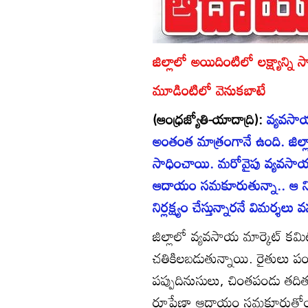
జిల్లాలో అయిదింటిలో లక్ష్యాన్ని 
మూడింటిలో వెనుకబాటే
(ఆంధ్రజ్యోతి-యాదాద్రి):
వ్యవసాయ
అంతంత మాత్రంగానే ఉంది. జిల్లాల
సాధించాయి. మరోవైపు వ్యవసాయ మ
ఆదాయం సమకూరుతున్నా.. ఆ ని
నిర్లక్ష్యం చేస్తున్నారనే విమర్శలు వ
జిల్లాలో వ్యవసాయ మార్కెట్‌
చతికిలబడుతున్నాయి. రైతులు పం
పప్పుదినుసులు, చింతపండు తదితర
రూపేణా ఆదాయం సమకూరుతోంది