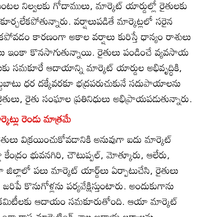
పంటల నిల్వలకు గోదాములు, మార్కెట్‌ యార్డుల్లో రైతులకు
చలేకపోతున్నారు. వర్షాలుపడితే మార్కెట్లలో సరైన
లేకపోవడం కారణంగా అకాల వర్షాలు కురిస్తే ధాన్యం రాశులు
ితులు ఇంకా కొనసాగుతున్నాయి. రైతులు పండించే వ్యవసాయ
ీలకు సమకూరే ఆదాయాన్ని మార్కెట్‌ యార్డుల అభివృద్ధికి,
్టుబాటు ధర దక్కేవరకూ భద్రపరుచుకునే సదుపాయాలను
ైతులు, రైతు సంఘాల ప్రతినిధులు అభిప్రాయపడుతున్నారు.
ర్కెట్లు రెండు మాత్రమే
రైతులు విక్రయించుకోవడానికి అనువుగా ఐదు మార్కెట్‌
ా కేంద్రం భువనగిరి, చౌటుప్పల్‌, మోత్కూరు, ఆలేరు,
 జిల్లాలో పలు మార్కెట్‌ యార్డ్‌లు ఏర్పాటుచేసి, రైతులు
ిపే కొనుగోళ్లను పర్యవేక్షిస్తుంటారు. అందుకుగాను
కెట్‌ కమిటీలకు ఆదాయం సమకూరుతోంది. ఆయా మార్కెట్‌
ా రాష్ట్ర మార్కెటింగ్‌ శాఖ ఆదాయ లక్ష్యాలను