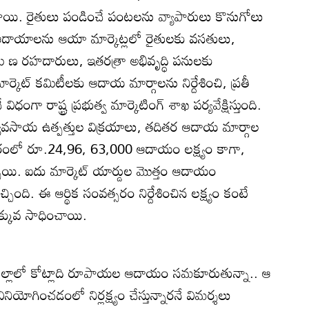
ి. రైతులు పండించే పంటలను వ్యాపారులు కొనుగోలు
రా ఆదాయాలను ఆయా మార్కెట్లలో రైతులకు వసతులు,
మీ ణ రహదారులు, ఇతరత్రా అభివృద్ధి పనులకు
్కెట్‌ కమిటీలకు ఆదాయ మార్గాలను నిర్దేశించి, ప్రతీ
ంగా రాష్ట్ర ప్రభుత్వ మార్కెటింగ్‌ శాఖ పర్యవేక్షిస్తుంది.
లు వ్యవసాయ ఉత్పత్తుల విక్రయాలు, తదితర ఆదాయ మార్గాల
్సరంలో రూ.24,96, 63,000 ఆదాయం లక్ష్యం కాగా,
యి. ఐదు మార్కెట్‌ యార్డుల మొత్తం ఆదాయం
ంది. ఈ ఆర్థిక సంవత్సరం నిర్దేశించిన లక్ష్యం కంటే
కువ సాధించాయి.
జిల్లాలో కోట్లాది రూపాయల ఆదాయం సమకూరుతున్నా.. ఆ
యోగించడంలో నిర్లక్ష్యం చేస్తున్నారనే విమర్శలు