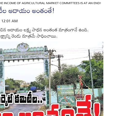
HE INCOME OF AGRICULTURAL MARKET COMMITTEES IS AT AN END!
మిటీల ఆదాయం అంతంతే!
 | 12:01 AM
ించిన ఆదాయం లక్ష్య సాధన అంతంత మాత్రంగానే ఉంది.
క్ష్యాన్ని రెండు మాత్రమే సాధించాయి.