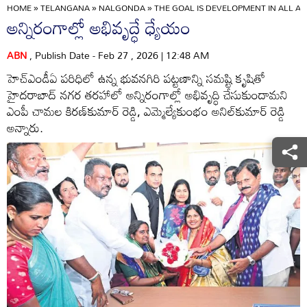
HOME
»
TELANGANA
»
NALGONDA
»
THE GOAL IS DEVELOPMENT IN ALL AR
అన్నిరంగాల్లో అభివృద్ధే ధ్యేయం
ABN
, Publish Date - Feb 27 , 2026 | 12:48 AM
హెచ్‌ఎండీఏ పరిధిలో ఉన్న భువనగిరి పట్టణాన్ని సమష్టి కృషితో
హైదరాబాద్‌ నగర తరహాలో అన్నిరంగాల్లో అభివృద్ధి చేసుకుందామని
ఎంపీ చామల కిరణ్‌కుమార్‌ రెడ్డి, ఎమ్మెల్యేకుంభం అనిల్‌కుమార్‌ రెడ్డి
అన్నారు.