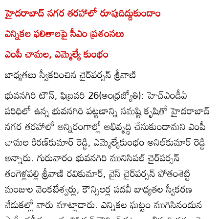
హైదరాబాద్‌ నగర తరహాలో రూపుదిద్దుకుందాం
ఎన్నికల ఫలితాలపై సీఎం ప్రశంసలు
ఎంపీ చామల, ఎమ్మెల్యే కుంభం
బాధ్యతలు స్వీకరించిన చైర్‌పర్సన్‌ శ్రీవాణి
భువనగిరి టౌన్‌, ఫిబ్రవరి 26(ఆంధ్రజ్యోతి): హెచ్‌ఎండీఏ
పరిధిలో ఉన్న భువనగిరి పట్టణాన్ని సమష్టి కృషితో హైదరాబాద్‌
నగర తరహాలో అన్నిరంగాల్లో అభివృద్ధి చేసుకుందామని ఎంపీ
చామల కిరణ్‌కుమార్‌ రెడ్డి, ఎమ్మెల్యేకుంభం అనిల్‌కుమార్‌ రెడ్డి
అన్నారు. గురువారం భువనగిరి మునిసిపల్‌ చైర్‌పర్సన్‌
తంగెళ్లపల్లి శ్రీవాణి రవికుమార్‌, వైస్‌ చైర్‌పర్సన్‌ పోతంశెట్టి
మంజుల వెంకటేశ్వర్లు, కౌన్సిలర్ల పదవీ బాధ్యతల స్వీకరణ
వేడుకల్లో వారు మాట్లాడారు. ఎన్నికల ఘట్టం ముగిసినందున