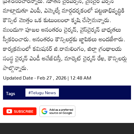
ప్రశంసించారన్నారు. నూతన చైర్‌పర్సన్‌, వైస్‌చైర్‌ పర్సన్‌
మాట్లాడుతూ ఎంపీ, ఎమ్మెల్యే మార్గదర్శకంలో పట్టణాభివృద్ధికి
కౌన్సిల్‌ మొత్తం ఒక కుటుంబంలా కృషి చేస్తామన్నారు.
ముందుగా పూజల అనంతరం చైర్మన్‌, వైస్‌చైర్మన్‌ బాధ్యతలు
స్వీకరించారు. అనంతరం కౌన్సిలర్లకు జ్ఞాపికలు అందజేశారు.
కార్యక్రమంలో కమిషనర్‌ జి.రామలింగం, జిల్లా గ్రంథాలయ
సంస్థ చైర్మన్‌ ఎండీ అవేజ్‌చిస్తీ, మార్కెట్‌ చైర్మన్‌ రేఖ, కౌన్సిలర్లు
పాల్గొన్నారు.
Updated Date - Feb 27 , 2026 | 12:48 AM
#Telugu News
Tags
SUBSCRIBE