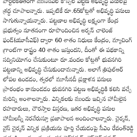
పార్టీలకతీతంగా మునిసిపల్‌ కౌన్సిల్‌ పట్టణ అభివృద్ధి పనులపై
శ్రద్ధ చూపాలన్నారు. ఇప్పటికే రూ.65కోట్లతో అభివృద్ధి పనులు
సాగుతున్నాయన్నారు. పట్టణాల అభివృద్ధి లక్ష్యంగా కేంద్ర
ప్రభుత్వం నూతనంగా రూపొందించిన అర్బన్‌ చాలెంజ్‌
ఫండ్‌(యూసీఎఫ్‌) ద్వారా 60 శాతం నిధులు కేంద్రం, మ్యాచింగ్‌
గ్రాంట్‌గా రాష్ట్రం 40 శాతం ఇస్తుందని, దీంతో ఈ పథకాన్ని
సద్వినియోగం చేసుకుంటూ రూ.వందల కోట్లతో భువనగిరి
పట్టణాన్ని అభివృద్ధి చేసుకుందామన్నారు. అలాగే త్రిపుల్‌ఆర్‌
లోపల ఉండడం, త్వరలో మూసీనదీ ప్రక్షాళన పనులు
ప్రారంభం కానుండడం భువనగిరి పట్టణ అభివృద్ధికి కలిసి వచ్చే
మరిన్ని అంశాలన్నారు. ఎన్నికలకు ముందు ఇచ్చిన హామీలైన
రహదారులు, చౌరస్తాల విస్తరణ, ఇతర అభివృద్ధి పనుల
హామీలన్నీ నెరవేరుస్తూ ప్రజాపాలన అందించాలన్నారు. చైర్మన్‌,
వైస్‌ చైర్మన్‌ ఎన్నిక ప్రక్రియను పూర్తి చేయడంపై సీఎం రేవంత్‌రెడ్డి