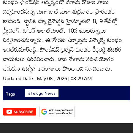
కుంభం ఫౌండేషన్‌ ఆధ్వర్యంలో మూడు రోజుల పాటు
నిర్వహించనున్న మెగా జాబ్‌ మేళా శుక్రవారం ప్రారంభం
కానుంది. స్థానిక న్యూ డైమెన్షన్‌ హైస్కూల్‌లో 8, 9 తేదీల్లో
స్క్రీనింగ్‌, టోకెన్‌ అలాట్‌మెంట్‌, 10న ఇంటర్వ్యూలు
నిర్వహించనున్నారు. ఈ మేరకు ఏర్పాట్లను ఎమ్మెల్యే కుంభం
అనిల్‌కుమార్‌రెడ్డి, ఫౌండేషన్‌ చైర్మన్‌ కుంభం కీర్తిరెడ్డి తదితర
నాయకులు పరిశీలించారు. జాబ్‌ మేళాను సద్వినియోగం
చేసుకుని ఉద్యోగ అవకాశాలు పొందాలని సూచించారు.
Updated Date - May 08 , 2026 | 08:29 AM
#Telugu News
Tags
SUBSCRIBE