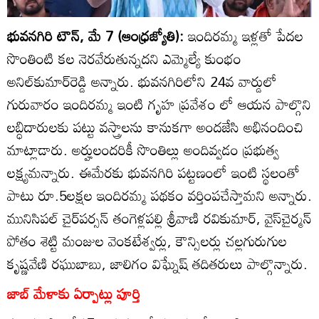
భువనగిరి టౌన్‌, మే 7 (ఆంధ్రజ్యోతి):
ఇందిరమ్మ ఇళ్లతో పేదల
సొంతింటి కల నెరవేరుతున్నదని ఎమ్మెల్యే కుంభం
అనిల్‌కుమార్‌రెడ్డి అన్నారు. భువనగిరిలోని 24వ వార్డులో
గురువారం ఇందిరమ్మ ఇంటి గృహ ప్రవేశం లో ఆయన పాల్గొని
లబ్ధిదారులకు పట్టు వస్త్రాలను కానుకగా అందజేసి అభినందించి
మాట్లాడారు. అర్హులందరికీ సొంతిల్లు అందివ్వడం ప్రభుత్వ
లక్ష్యమన్నారు. ఈమేరకు భువనగిరి పట్టణంలో ఇంటి స్థలంతో
పాటు రూ.5లక్షల ఇందిరమ్మ పథకం వర్తింపచేస్తామని అన్నారు.
మునిసిపల్‌ చైర్‌పర్సన్‌ తంగెళ్లపల్లి శ్రీవాణి రవికుమార్‌, వైస్‌చైర్మన్‌
పోతం శెట్టి మంజుల వెంకటేశ్వర్లు, కౌన్సిలర్లు చల్లగురుగుల
కృష్ణవేణి రఘుబాబు, జాలిగం విఘ్నేష్‌ తదితరులు పాల్గొన్నారు.
జాబ్‌ మేళాకు ఏర్పాట్లు పూర్తి