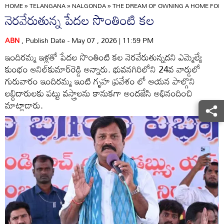
HOME
»
TELANGANA
»
NALGONDA
»
THE DREAM OF OWNING A HOME FOR 
నెరవేరుతున్న పేదల సొంతింటి కల
ABN
, Publish Date - May 07 , 2026 | 11:59 PM
ఇందిరమ్మ ఇళ్లతో పేదల సొంతింటి కల నెరవేరుతున్నదని ఎమ్మెల్యే
కుంభం అనిల్‌కుమార్‌రెడ్డి అన్నారు. భువనగిరిలోని 24వ వార్డులో
గురువారం ఇందిరమ్మ ఇంటి గృహ ప్రవేశం లో ఆయన పాల్గొని
లబ్ధిదారులకు పట్టు వస్త్రాలను కానుకగా అందజేసి అభినందించి
మాట్లాడారు.