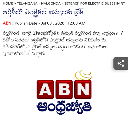
HOME
»
TELANGANA
»
NALGONDA
»
SETBACK FOR ELECTRIC BUSES IN RTC
ఆర్టీసీలో ఎలక్ట్రికల్‌ బస్సులకు బ్రేక్‌
ABN
, Publish Date - Jul 03 , 2026 | 12:03 AM
నల్లగొండ, జూలై 2(ఆంధ్రజ్యోతి): ఉమ్మడి నల్లగొండ జిల్లా వ్యాప్తంగా 7
డిపోల పరిధిలో ఆర్టీసీలోని ఎలక్ట్రికల్‌ బస్సులను నిలిపివేశారు.
కరీంనగర్‌లో ఎలక్ట్రికల్‌ బస్సులు దగ్ధం కావడంతో అధికారులు
పునరాలోచనలో ప డ్డారు.