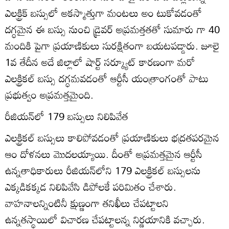
ఎలక్ట్రిక్‌ బస్సులో అకస్మాత్తుగా మంటలు అం టుకోవడంతో
దగ్ధమైన ఈ బస్సు నుంచి డ్రైవర్‌ అప్రమత్తతతో సుమారు గా 40
మందికి పైగా ప్రయాణికులు సురక్షితంగా బయటపడ్డారు. జూలై
1వ తేదీన అదే జిల్లాలో షార్ట్‌ సర్క్యూట్‌ కారణంగా మరో
ఎలక్ట్రికల్‌ బస్సు దగ్ధమవడంతో ఆర్టీసీ యంత్రాంగంతో పాటు
ప్రభుత్వం అప్రమత్తమైంది.
రీజియన్‌లో 179 బస్సులు నిలిపివేత
ఎలక్ట్రికల్‌ బస్సులు కాలిపోవడంతో ప్రయాణికులు భద్రతపరమైన
ఆం దోళనలు మొదలయ్యాయి. దీంతో అప్రమత్తమైన ఆర్టీసీ
ఉన్నతాధికారులు రీజియన్‌లోని 179 ఎలక్ట్రికల్‌ బస్సులను
ఎక్కడికక్కడ నిలిపివేసి డిపోలకే పరిమితం చేశారు.
వాహనాలన్నింటినీ క్షుణ్ణంగా తనిఖీలు చేపట్టాలని
ఉన్నతస్థాయిలో విచారణ చేపట్టాలన్న నిర్ణయానికి వచ్చారు.