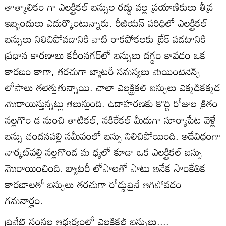
తాత్కాలికం గా ఎలక్ట్రికల్‌ బస్సుల రద్దు వల్ల ప్రయాణికులు తీవ్ర
ఇబ్బందులు ఎదుర్కొంటున్నారు. రీజియన్‌ పరిధిలో ఎలక్ట్రికల్‌
బస్సులు నిలిచిపోవడానికి వాటి రాకపోకలకు బ్రేక్‌ పడటానికి
ప్రధాన కారణాలు కరీంనగర్‌లో బస్సులు దగ్ధం కావడం ఒక
కారణం కాగా, తరచుగా బ్యాటరీ సమస్యలు మెయింటెనెన్స్‌
లోపాలు తలెత్తుతున్నాయి. చాలా ఎలక్ట్రికల్‌ బస్సులు ఎక్కడికక్కడ
మొరాయిస్తున్నట్లు తెలుస్తుంది. ఉదాహరణకు కొద్ది రోజుల క్రితం
నల్లగొం డ నుంచి తాటికల్‌, నకిరేకల్‌ మీదుగా సూర్యాపేట వెళ్లే
బస్సు చందనపల్లి సమీపంలో బస్సు నిలిచిపోయింది. అదేవిధంగా
నార్కట్‌పల్లి నల్లగొండ మ ధ్యలో కూడా ఒక ఎలక్ట్రికల్‌ బస్సు
మొరాయించింది. బ్యాటరీ లోపాలతో పాటు అనేక సాంకేతిక
కారణాలతో బస్సులు తరచుగా రోడ్డుపైనే ఆగిపోవడం
గమనార్హం.
ప్రైవేట్‌ సంస్థల ఆధ్వర్యంలో ఎలక్ట్రికల్‌ బస్సులు....