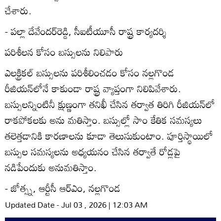
చేశారు.
- పల్లా దేవేందర్‌రెడ్డి, సీఐటీయూసీ రాష్ట్ర కార్యదర్శి
పరిశీలన కోసం బస్సులను నిలిపారు
ఎలక్ట్రికల్‌ బస్సులను పరిశీలించడం కోసం నల్లగొండ
రీజియన్‌లోనే కాకుండా రాష్ట్ర వ్యాప్తంగా నిలిపివేశారు.
బస్సులన్నింటినీ క్షుణ్ణంగా తనిఖీ చేసిన తర్వాత తిరిగి రీజియన్‌లో
రాకపోకలకు అను మతిస్తాం. బస్సుల్లో సాం కేతిక సమస్యలు
తలెత్తడానికి కారణాలను కూడా తెలుసుకుంటాం. పూర్తిస్థాయిలో
బస్సుల సమస్యలను అధ్యయనం చేసిన తర్వాతే రోడ్లపై
నడిపేందుకు అనుమతిస్తాం.
- జోత్స్న, ఆర్టీసీ ఆర్‌ఎం, నల్లగొండ
Updated Date - Jul 03 , 2026 | 12:03 AM