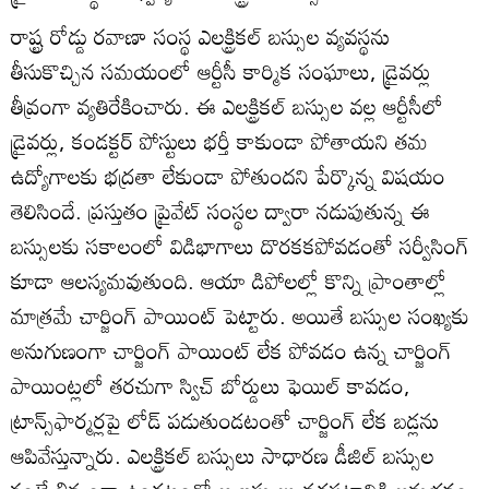
రాష్ట్ర రోడ్డు రవాణా సంస్థ ఎలక్ట్రికల్‌ బస్సుల వ్యవస్థను
తీసుకొచ్చిన సమయంలో ఆర్టీసీ కార్మిక సంఘాలు, డ్రైవర్లు
తీవ్రంగా వ్యతిరేకించారు. ఈ ఎలక్ట్రికల్‌ బస్సుల వల్ల ఆర్టీసీలో
డ్రైవర్లు, కండక్టర్‌ పోస్టులు భర్తీ కాకుండా పోతాయని తమ
ఉద్యోగాలకు భద్రతా లేకుండా పోతుందని పేర్కొన్న విషయం
తెలిసిందే. ప్రస్తుతం ప్రైవేట్‌ సంస్థల ద్వారా నడుపుతున్న ఈ
బస్సులకు సకాలంలో విడిభాగాలు దొరకకపోవడంతో సర్వీసింగ్‌
కూడా ఆలస్యమవుతుంది. ఆయా డిపోలల్లో కొన్ని ప్రాంతాల్లో
మాత్రమే చార్జింగ్‌ పాయింట్‌ పెట్టారు. అయితే బస్సుల సంఖ్యకు
అనుగుణంగా చార్జింగ్‌ పాయింట్‌ లేక పోవడం ఉన్న చార్జింగ్‌
పాయింట్లలో తరచుగా స్విచ్‌ బోర్డులు ఫెయిల్‌ కావడం,
ట్రాన్స్‌ఫార్మర్లపై లోడ్‌ పడుతుండటంతో చార్జింగ్‌ లేక బడ్లను
ఆపివేస్తున్నారు. ఎలక్ట్రికల్‌ బస్సులు సాధారణ డీజిల్‌ బస్సుల