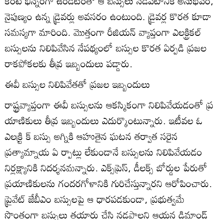
కంటే భిన్నంగా ఉండటంతో ఆ బస్సులు నడపటానికి అనుభవం,
నైపుణ్యం ఉన్న డ్రైవర్లు అవసరం ఉంటుంది. డ్రైవర్ల కొరత కూడా
సమస్యగా మారింది. మొత్తంగా రీజియన్‌ వ్యాప్తంగా ఎలక్ట్రికల్‌
బస్సులను నిలిపివేసిన నేపథ్యంలో బస్సుల కొరత ఏర్పడి ప్రజల
రాకపోకలకు తీవ్ర ఇబ్బందులు పడ్డారు.
ఈవీ బస్సుల నిలిపివేతతో ప్రజల ఇబ్బందులు
రాష్ట్రవ్యాప్తంగా ఈవీ బస్సులను ఆకస్మికంగా నిలిపివేయడంతో ప్ర
యాణికులు తీవ్ర ఇబ్బందులు ఎదుర్కొంటున్నారు. ఇటీవల ఓ
ఎలక్ర్టి క్‌ బస్సు అగ్నికి ఆహుతైన ఘటన తర్వాత సరైన
ప్రత్యామ్నాయ ఏ ర్పాట్లు లేకుండానే బస్సులను నిలిపివేయడం
నిర్లక్ష్యానికి నిదర్శనమన్నారు. ఎక్స్‌ప్రెస్‌, డీలక్స్‌ బోర్డుల పేరుతో
ప్రయాణికులను గందరగోళానికి గురిచేస్తున్నారని ఆరోపించారు.
ప్రైవేట్‌ జేబీఎం బస్సులపై ఆ ధారపడకుండా, ప్రభుత్వమే
సొంతంగా బస్సులు తయారు చేసి నడపాలని ఆయన డిమాండ్‌