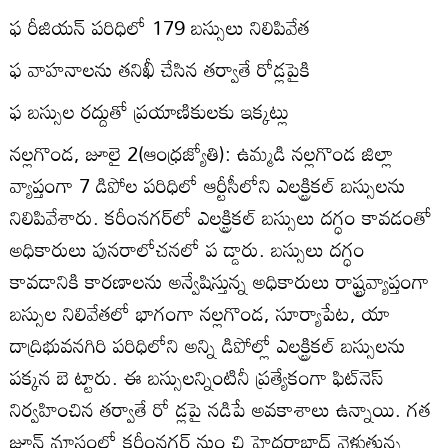
ఫ రీజియన్‌ పరిధిలో 179 బస్సులు నిలిపివేత
ఫ వాహనాలను తనిఖీ చేసిన తర్వాతే రోడ్లపైకి
ఫ బస్సుల రద్దుతో ప్రయాణికులకు ఇక్కట్లు
నల్లగొండ, జూలై 2(ఆంధ్రజ్యోతి): ఉమ్మడి నల్లగొండ జిల్లా
వ్యాప్తంగా 7 డిపోల పరిధిలో ఆర్టీసీలోని ఎలక్ట్రికల్‌ బస్సులను
నిలిపివేశారు. కరీంనగర్‌లో ఎలక్ట్రికల్‌ బస్సులు దగ్ధం కావడంతో
అధికారులు పునరాలోచనలో ప డ్డారు. బస్సులు దగ్ధం
కావడానికి కారణాలను అన్వేషిస్తున్న అధికారులు రాష్ట్రవ్యాప్తంగా
బస్సుల నిలివేతలో భాగంగా నల్లగొండ, సూర్యాపేట, యా
దాద్రిభువనగిరి పరిధిలోని అన్ని డిపోల్లో ఎలక్ట్రికల్‌ బస్సులను
పక్కన బె ట్టారు. ఈ బస్సులన్నింటినీ ప్రత్యేకంగా ఫిట్‌నెస్‌
నిర్వహించిన తర్వాతే రో డ్లపై నడిపే అవకాశాలు ఉన్నాయి. గత
జూన్‌ మాసంలో కరీంనగర్‌ నుం చి హైదరాబాద్‌ వెళ్లుతున్న