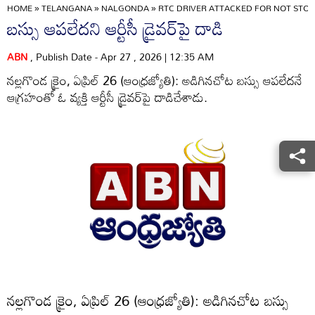
HOME
»
TELANGANA
»
NALGONDA
»
RTC DRIVER ATTACKED FOR NOT STOP
బస్సు ఆపలేదని ఆర్టీసీ డ్రైవర్‌పై దాడి
ABN
, Publish Date - Apr 27 , 2026 | 12:35 AM
నల్లగొండ క్రైం, ఏప్రిల్‌ 26 (ఆంధ్రజ్యోతి): అడిగినచోట బస్సు ఆపలేదనే
ఆగ్రహంతో ఓ వ్యక్తి ఆర్టీసీ డ్రైవర్‌పై దాడిచేశాడు.
నల్లగొండ క్రైం, ఏప్రిల్‌ 26 (ఆంధ్రజ్యోతి): అడిగినచోట బస్సు