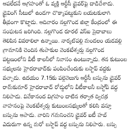
ఆపలేదనే ఆగ్రహంతో ఓ వ్యక్తి ఆర్టీసీ డ్రైవర్‌పై దాడిచేశాడు.
డ్రైవింగ్‌ సీటులో ఉండగా చొక్కాపట్టుకుని బయటకులాగి
తీవ్రంగా కొట్టాడు. ఆదివారం నల్లగొండ జిల్లా కేంద్రంలో ఈ
సంఘటన జరిగింది. నల్లగొండ రూరల్‌ ఎస్‌ఐ సైదాబాబు
తెలిపిన వివరాలిలా ఉన్నాయి. నార్కట్‌పల్లి మండలం యడవల్లి
గ్రామానికి చెందిన తుపాకుల వెంకటేశ్వర్లు నల్లగొండ
పట్టణంలోని వీటీ కాలనీలో నివాసం ఉంటున్నాడు. తన కుటుంబ
సభ్యులను హైదరాబాద్‌కు పంపించేందుకు బస్టాప్‌ వద్దకు
వచ్చాడు. ఉదయం 7.15కు పల్లెవెలుగు ఆర్టీసీ బస్సును డ్రైవర్‌
రామ్‌కుమార్‌ హైదరాబాద్‌ రోడ్డులోని వీటీకాలనీ బస్టా్‌ప వద్ద
నిలిపాడు. వివేకానంద విగ్రహం దాటిన తర్వాత ద్విచక్ర
వాహనంపై వెంకటేశ్వర్లు కుటుంబసభ్యులతో కలిసి వస్తూ
బస్సును ఆపాడు. వారిని గమనించని డ్రైవర్‌ ఐటీ హబ్‌
ఎదురుగా ఉన్న మరో బస్టాప్‌ వద్ద బస్సును నిలిపారు. బస్సు