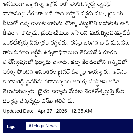
ఆపకుండా వెళ్లాడన్న ఆగ్రహంతో వెంకటేశ్వర్లు ద్విచక్ర
వాహనంపై వేగంగా ఐటీ హబ్‌ బస్టాప్‌ వద్దకు వచ్చి, డ్రైవింగ్‌
సీటులో ఉన్న రామ్‌కుమార్‌ను చొక్కా పట్టుకొని బయటకు లాగి
తీవ్రంగా కొట్టాడు. ప్రయాణికులు ఆపాలని ప్రయత్నించినప్పటికీ
వెంకటేశ్వర్లు ఏమాత్రం తగ్గలేదు. తనపై జరిగిన దాడి ఘటనను
రామ్‌కుమార్‌ ఆర్టీసీ ఉన్నతాధికారులు తెలియజేసి రూరల్‌
పోలీ్‌సస్టేషనలో ఫిర్యాదు చేశారు. జిల్లా కేంద్రంలోని ఆస్పత్రిలో
చికిత్స పొందిన అనంతరం డ్రైవర్‌ డిశ్చార్జి అయ్యా రు. ఆర్‌ఎం
కె.జానిరెడ్డి డ్రైవర్‌ను పరామర్శించి ఆరోగ్య పరిస్థితిని అడిగి
తెలుసుకున్నారు. డ్రైవర్‌ ఫిర్యాదు మేరకు వెంకటేశ్వర్లుపై కేసు
దర్యాప్తు చేస్తున్నట్లు ఎస్‌ఐ తెలిపారు.
Updated Date - Apr 27 , 2026 | 12:35 AM
#Telugu News
Tags