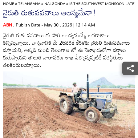
HOME
»
TELANGANA
»
NALGONDA
»
IS THE SOUTHWEST MONSOON LATE?
నైరుతి రుతుపవనాలు ఆలస్యమేనా!
ABN
, Publish Date - May 30 , 2026 | 12:14 AM
నైరుతి రుతు పవనాలు ఈ సారి ఆలస్యమయ్యే అవకాశాలు
కన్పిస్తున్నాయి. వాస్తవానికి మే 26వరకే కేరళకు నైరుతి రుతుపవనాలు
వస్తాయని, అక్కడి నుంచి తెలంగాణ లో ఈ నెలాఖరులోగా వర్షాలు
కురుస్తాయని తొలుత వాతావరణ శాఖ పేర్కొన్నప్పటికీ పరిస్థితులు
తలకిందులయ్యాయి.