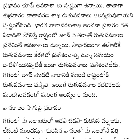
ప్రభావం చూపే అవకాశా లు స్పష్టంగా ఉన్నాయి. తాజాగా
శుక్రవారం వాతావరణ శాఖ రుతుపవనాలు ఆలస్యమవుతాయని
స్పష్టంచేసింది. భారత వాతావరణశాఖ అంచనా ప్రకారం గత
ఏడాదితో పోలిస్తే రాష్ట్రంలో జూన్‌ 5 తర్వాతే రుతుపవనాలు
ప్రవేశించే అవకాశాలు ఉన్నాయి. సాధారణంగా ఈపాటికే
రుతుపవనాలు కేరళలో ప్రవేశించాల్సి ఉన్నా సమయం
దాటిపోయినప్పటికీ ఇంకా రుతుపవనాలు ప్రవేశించలేదు.
గతంలో జూన్‌ మొదటి వారానికి ముందే రాష్ట్రంలోకి
రుతుపవనాలు వచ్చేవి. అయితే రుతుపవనాల కదలికలకు
మందగించడంతో మరింత ఆలస్యం కానుంది.
వానకాలం సాగుపై ప్రభావం
గతంలో మే నెలాఖరులో ఆడపాదడపా కురిసిన వర్షాలకు,
లేదంటే ముందస్తుగా కురిసిన వానలతో మే నెలలోనే పత్తి