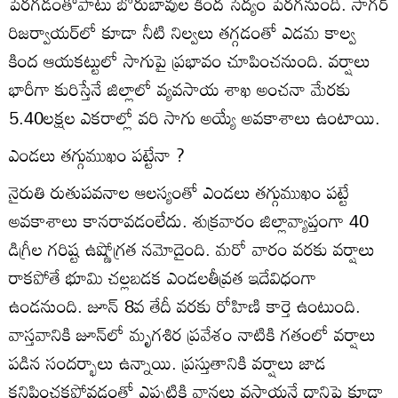
పెరగడంతోపాటు బోరుబావుల కింద సేద్యం పెరగనుంది. సాగర్‌
రిజర్వాయర్‌లో కూడా నీటి నిల్వలు తగ్గడంతో ఎడమ కాల్వ
కింద ఆయకట్టులో సాగుపై ప్రభావం చూపించనుంది. వర్షాలు
భారీగా కురిస్తేనే జిల్లాలో వ్యవసాయ శాఖ అంచనా మేరకు
5.40లక్షల ఎకరాల్లో వరి సాగు అయ్యే అవకాశాలు ఉంటాయి.
ఎండలు తగ్గుముఖం పట్టేనా ?
నైరుతి రుతుపవనాల ఆలస్యంతో ఎండలు తగ్గుముఖం పట్టే
అవకాశాలు కానరావడంలేదు. శుక్రవారం జిల్లావ్యాప్తంగా 40
డిగ్రీల గరిష్ట ఉష్ణోగ్రత నమోదైంది. మరో వారం వరకు వర్షాలు
రాకపోతే భూమి చల్లబడక ఎండలతీవ్రత ఇదేవిధంగా
ఉండనుంది. జూన్‌ 8వ తేదీ వరకు రోహిణి కార్తె ఉంటుంది.
వాస్తవానికి జూన్‌లో మృగశిర ప్రవేశం నాటికి గతంలో వర్షాలు
పడిన సందర్భాలు ఉన్నాయి. ప్రస్తుతానికి వర్షాలు జాడ
కనిపించకపోవడంతో ఎప్పటికి వానలు వస్తాయనే దానిపై కూడా