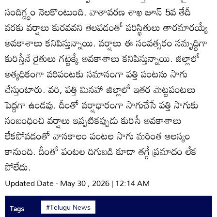
సందిగ్ద్ధం నెలకొంటుంది. వాతావరణ శాఖ జూన్‌ 5వ తేదీ
వరకు వర్షాలు కురవవని తెలపడంతో పరిస్థితులు తారమారయ్యే
అవకాశాలు కనిపిస్తున్నాయి. వర్షాలు ఈ సంవత్సరం సమృద్ధిగా
కురిస్తేనే రైతులు గట్టెక్కే అవకాశాలు కనిపిస్తున్నాయి. జిల్లాలో
అత్యధికంగా వరిపంటకు సమానంగా పత్తి పంటను సాగు
చేస్తుంటారు. వరి, పత్తి మినహా జిల్లాలో ఇతర మెట్టపంటలు
పెద్దగా ఉండవు. దీంతో వర్షాధారంగా సాగుచేసే పత్తి సాగుకు
సంబంధించి వర్షాలు ఇప్పటికప్పుడు కురిసే అవకాశాలు
లేకపోవడంతో వానకాలం పంటల సాగు మరింత ఆలస్యం
కానుంది. దీంతో పంటల దిగుబడి కూడా తగ్గే ప్రమాదం లేక
పోలేదు.
Updated Date - May 30 , 2026 | 12:14 AM
#Telugu News
Tags