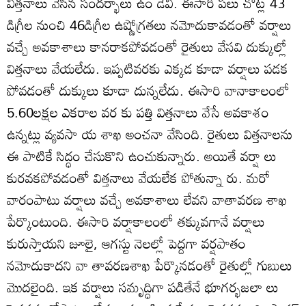
విత్తనాలు వేసిన సందర్భాలు ఉం డేవి. ఈసారి పలు చోట్ల 43
డిగ్రీల నుంచి 46డిగ్రీల ఉష్ణోగ్రతలు నమోదుకావడంతో వర్షాలు
వచ్చే అవకాశాలు కానరాకపోవడంతో రైతులు వేసవి దుక్కుల్లో
విత్తనాలు వేయలేదు. ఇప్పటివరకు ఎక్కడ కూడా వర్షాలు పడక
పోవడంతో దుక్కులు కూడా దున్నలేదు. ఈసారి వానాకాలంలో
5.60లక్షల ఎకరాల వర కు పత్తి విత్తనాలు వేసే అవకాశం
ఉన్నట్లు వ్యవసా య శాఖ అంచనా వేసింది. రైతులు విత్తనాలను
ఈ పాటికే సిద్ధం చేసుకొని ఉంచుకున్నారు. అయితే వర్షా లు
కురవకపోవడంతో విత్తనాలు వేయలేక పోతున్నా రు. మరో
వారంపాటు వర్షాలు వచ్చే అవకాశాలు లేవని వాతావరణ శాఖ
పేర్కొంటుంది. ఈసారి వర్షాకాలంలో తక్కువగానే వర్షాలు
కురుస్తాయని జూలై, ఆగస్టు నెలల్లో పెద్దగా వర్షపాతం
నమోదుకాదని వా తావరణశాఖ పేర్కొనడంతో రైతుల్లో గుబులు
మొదలైంది. ఇక వర్షాలు సమృద్ధిగా పడితేనే భూగర్భజలా లు