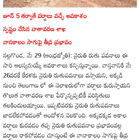
జూన్‌ 5 తర్వాతే వర్షాలు వచ్చే అవకాశం
స్పష్టం చేసిన వాతావరణ శాఖ
వానకాలం సాగుపై తీవ్ర ప్రభావం
నల్లగొండ, మే 29 (ఆంధ్రజ్యోతి): నైరుతి రుతు పవనాలు ఈ
సారి ఆలస్యమయ్యే అవకాశాలు కన్పిస్తున్నాయి. వాస్తవానికి మే
26వరకే కేరళకు నైరుతి రుతుపవనాలు వస్తాయని, అక్కడి
నుంచి తెలంగాణ లో ఈ నెలాఖరులోగా వర్షాలు కురుస్తాయని
తొలుత వాతావరణ శాఖ పేర్కొన్నప్పటికీ పరిస్థితులు
తలకిందులయ్యాయి. ఇప్పటివరకు నైరుతి రుతుపవనాలు
జాడలేకపోవడంతో ఆందోళన నెలకొంది. అక్కడక్కడ అకాల
వర్షాలు కురవడం తప్ప నైరుతి రుతుపవనాల ప్రభావంవల్ల
వర్షాలు రాకపోవడం చూస్తుంటే ఈ వానాకాలం సాగుపై తీవ్ర