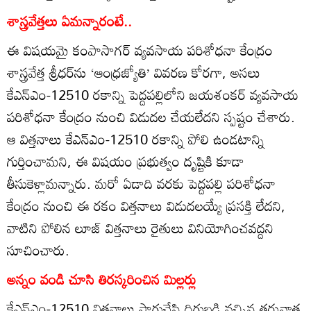
శాస్త్రవేత్తలు ఏమన్నారంటే..
ఈ విషయమై కంపాసాగర్‌ వ్యవసాయ పరిశోధనా కేంద్రం
శాస్త్రవేత్త శ్రీధర్‌ను ‘ఆంధ్రజ్యోతి’ వివరణ కోరగా, అసలు
కేఎన్‌ఎం-12510 రకాన్ని పెద్దపల్లిలోని జయశంకర్‌ వ్యవసాయ
పరిశోధనా కేంద్రం నుంచి విడుదల చేయలేదని స్పష్టం చేశారు.
ఆ విత్తనాలు కేఎన్‌ఎం-12510 రకాన్ని పోలి ఉండటాన్ని
గుర్తించామని, ఈ విషయం ప్రభుత్వం దృష్టికి కూడా
తీసుకెళ్లామన్నారు. మరో ఏడాది వరకు పెద్దపల్లి పరిశోధనా
కేంద్రం నుంచి ఈ రకం విత్తనాలు విడుదలయ్యే ప్రసక్తి లేదని,
వాటిని పోలిన లూజ్‌ విత్తనాలు రైతులు వినియోగించవద్దని
సూచించారు.
అన్నం వండి చూసి తిరస్కరించిన మిల్లర్లు
కేఎన్‌ఎం-12510 విత్తనాలు సాగుచేసి దిగుబడి వచ్చిన తరువాత