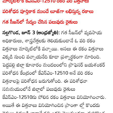
మార్కెట్‌లోకి కేఎన్‌ఎం-12510 రకం వరి విత్తనాలు
పరిశోధన పూర్తికాక ముందే లూజ్‌గా లభిస్తున్న రకాలు
గత సీజన్‌లో సేద్యం చేసిన పలువురు రైతులు
నల్లగొండ, జూన్‌ 3 (ఆంధ్రజ్యోతి):
గత సీజన్‌లో వ్యవసాయ
అధికారులు, శాస్త్రవేత్తలకు తెలియకుండానే ఓ వరి రకం
విత్తనాలు మార్కెట్‌లోకి వచ్చాయి. అసలు ఈ రకం విత్తనాలు
ఎక్కడి నుంచి వచ్చాయనేది కూడా ప్రశ్నార్థకంగా మారింది.
పెద్దపల్లి జిల్లా కూనారం మండలంలోని ప్రొఫెసర్‌ జయశంకర్‌
పరిశోధన కేంద్రంలో కేఎన్‌ఎం-12510 అనే వరి రకం
విత్తనాలపై పరిశోధన జరుగుతోంది. ఈ పరిశోధనా
సమమయంలోనే జిల్లాలో పలువురు రైతులు
కేఎన్‌ఎం-12510ను పోలిన రకం విత్తనాలు వినియోగించారు.
అయితే ఈ విత్తనాలు వినియోగించిన ప్రాంతా ల్లో కొందరు