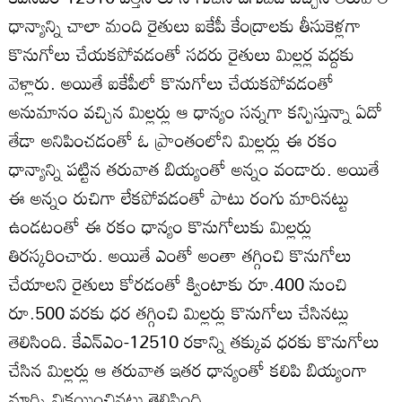
ధాన్యాన్ని చాలా మంది రైతులు ఐకేపీ కేంద్రాలకు తీసుకెళ్లగా
కొనుగోలు చేయకపోవడంతో సదరు రైతులు మిల్లర్ల వద్దకు
వెళ్లారు. అయితే ఐకేపీలో కొనుగోలు చేయకపోవడంతో
అనుమానం వచ్చిన మిల్లర్లు ఆ ధాన్యం సన్నగా కన్పిస్తున్నా ఏదో
తేడా అనిపించడంతో ఓ ప్రాంతంలోని మిల్లర్లు ఈ రకం
ధాన్యాన్ని పట్టిన తరువాత బియ్యంతో అన్నం వండారు. అయితే
ఈ అన్నం రుచిగా లేకపోవడంతో పాటు రంగు మారినట్టు
ఉండటంతో ఈ రకం ధాన్యం కొనుగోలుకు మిల్లర్లు
తిరస్కరించారు. అయితే ఎంతో అంతా తగ్గించి కొనుగోలు
చేయాలని రైతులు కోరడంతో క్వింటాకు రూ.400 నుంచి
రూ.500 వరకు ధర తగ్గించి మిల్లర్లు కొనుగోలు చేసినట్లు
తెలిసింది. కేఎన్‌ఎం-12510 రకాన్ని తక్కువ ధరకు కొనుగోలు
చేసిన మిల్లర్లు ఆ తరువాత ఇతర ధాన్యంతో కలిపి బియ్యంగా
మార్చి విక్రయించినట్టు తెలిసింది.