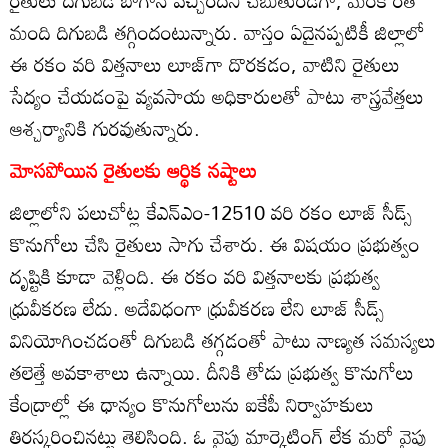
రైతులు దిగుబడి బాగానే వచ్చిందని చెబుతుండగా, మరికొంత
మంది దిగుబడి తగ్గిందంటున్నారు. వాస్తం ఏదైనప్పటికీ జిల్లాలో
ఈ రకం వరి విత్తనాలు లూజ్‌గా దొరకడం, వాటిని రైతులు
సేద్యం చేయడంపై వ్యవసాయ అధికారులతో పాటు శాస్త్రవేత్తలు
ఆశ్చర్యానికి గురవుతున్నారు.
మోసపోయిన రైతులకు ఆర్థిక నష్టాలు
జిల్లాలోని పలుచోట్ల కేఎన్‌ఎం-12510 వరి రకం లూజ్‌ సీడ్స్‌
కొనుగోలు చేసి రైతులు సాగు చేశారు. ఈ విషయం ప్రభుత్వం
దృష్టికి కూడా వెళ్లింది. ఈ రకం వరి విత్తనాలకు ప్రభుత్వ
ధ్రువీకరణ లేదు. అదేవిధంగా ధ్రువీకరణ లేని లూజ్‌ సీడ్స్‌
వినియోగించడంతో దిగుబడి తగ్గడంతో పాటు నాణ్యత సమస్యలు
తలెత్తే అవకాశాలు ఉన్నాయి. దీనికి తోడు ప్రభుత్వ కొనుగోలు
కేంద్రాల్లో ఈ ధాన్యం కొనుగోలును ఐకేపీ నిర్వాహకులు
తిరస్కరించినట్టు తెలిసింది. ఓ వైపు మార్కెటింగ్‌ లేక మరో వైపు