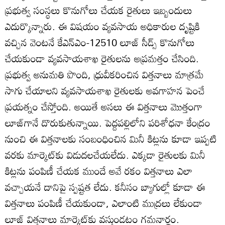
ప్రభుత్వ సంస్థలు కొనుగోలు చేయక రైతులు ఇబ్బందులు
ఎదుర్కొన్నారు. ఈ విషయం వ్యవసాయ అధికారుల దృష్టికి
వచ్చిన వెంటనే కేఎన్‌ఎం-12510 లూజ్‌ సీడ్స్‌ కొనుగోలు
చేయకుండా వ్యవసాయశాఖ రైతులను అప్రమత్తం చేసింది.
ప్రభుత్వ అనుమతి పొంది, ధ్రువీకరించిన విత్తనాలు మాత్రమే
సాగు చేయాలని వ్యవసాయశాఖ రైతులకు అవగాహన పెంచే
ప్రయత్నం చేస్తోంది. అయితే అసలు ఈ విత్తనాలు మొత్తంగా
లూజ్‌గానే దొరుకుతున్నాయి. పెద్దపల్లిలోని పరిశోధనా కేంద్రం
నుంచి ఈ విత్తనాలకు సంబంధించిన మినీ కిట్లను కూడా ఇప్పటి
వరకు మార్కెట్‌కు విడుదలచేయలేదు. ఎక్కడా రైతులకు మినీ
కిట్లను పంపిణీ చేయక ముందే అవే రకం విత్తనాలు ఎలా
వచ్చాయనే దానిపై స్పష్టత లేదు. కనీసం బ్యాగుల్లో కూడా ఈ
విత్తనాలు పంపిణీ చేయకుండా, ఎలాంటి ముద్రలు లేకుండా
లూజ్‌ విత్తనాలు మార్కెట్‌కు వస్తుండటం గమనార్హం.