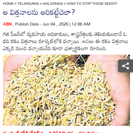
HOME
»
TELANGANA
»
NALGONDA
»
HOW TO STOP THOSE SEEDS?
ఆ విత్తనాలను అరికట్టేదెలా?
ABN
, Publish Date - Jun 04 , 2026 | 12:06 AM
గత సీజన్‌లో వ్యవసాయ అధికారులు, శాస్త్రవేత్తలకు తెలియకుండానే ఓ
వరి రకం విత్తనాలు మార్కెట్‌లోకి వచ్చాయి. అసలు ఈ రకం విత్తనాలు
ఎక్కడి నుంచి వచ్చాయనేది కూడా ప్రశ్నార్థకంగా మారింది.