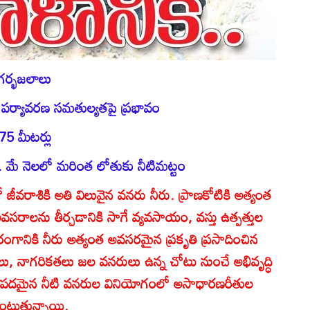
ూగర్భజలాలు
 పర్యావరణ సమతుల్యతపై ప్రభావం
75 మీటర్లు
ు.. మే నెలలో మరింత లోతుకు నీటిమట్టం
ో జీవరాశికి అతి విలువైన వనరు నీరు. ప్రాణకోటికి అత్యంత
రాలను తీర్చడానికి సాగే వ్యవసాయం, వస్తు ఉత్పత్తుల
ీరంగానికి నీరు అత్యంత అవసరమైన ప్రకృతి ప్రసాదించిన
లు, నాగరికతలు జల వనరులు ఉన్న చోటు నుంచే అభివృద్ధి
ాణపదమైన నీటి వనరుల వినియోగంలో అసాధారణరీతుల
టుతున్నాయి.