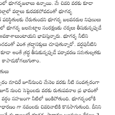
ాసంలో భూగర్భజలాలు ఉన్నాయి. మే చివరి వరకు కూడా
ల్లాలో వర్షాలు కురవకపోవడంతో భూగర్భ
రిస్థితులకు చేరుతుందని భూగర్భ జలవనరుల నిపుణులు
లాలో భూగర్భ జలమట్టాల సంరక్షణకు చర్యలు తీసుకున్నప్పుడే
కాశాలుంటాయని భావిస్తున్నారు. భూగర్భ నీటిని
ంతో ఎంత శ్రద్ధాసక్తులు చూపుతున్నారో. వర్షపునీటిని
 కూడా అంతే శ్రద్ధ తీసుకున్నప్పుడే పర్యావరణ సమతుల్యతకు
ు కాపాడుకోగలుగుతాం.
ితులు
ంవత్సరం మాదిరే జూన్‌నుంచి మేనెల వరకు నీటి సంవత్సరంగా
జూన్‌ నుంచి సెప్టెంబరు వరకు రుతుపవనాల ప్ర భావంతో
సిన వర్షం సహజంగా నీటిలో ఇంకిపోతుంది. భూగర్భంలోకి
 సాధారణం గా నవంబరు చివరినాటికి కొనసాగుతుంది. దీనిని
ారు. అయితే ఈ కాలంలో భూగర్భ సాధారణ జలమట్టం కేవలం 3