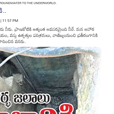
ROUNDWATER TO THE UNDERWORLD..
ి..
6 | 11:57 PM
వనరు నీరు. ప్రాణకోటికి అత్యంత అవసరమైంది నీరే. మన ఆహార
ం, వస్తు ఉత్పత్తుల పరిశ్రమలు, వాణిజ్యంనుంచి ప్రతీరంగానికి
సాదించిన వనరు.