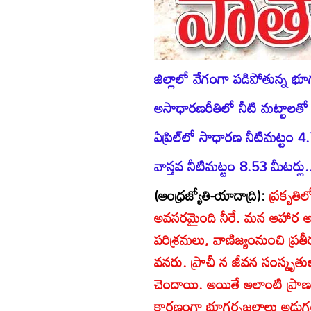
జిల్లాలో వేగంగా పడిపోతున్న భ
అసాధారణరీతిలో నీటి మట్టాలతో
ఏప్రిల్‌లో సాధారణ నీటిమట్టం 4.
వాస్తవ నీటిమట్టం 8.53 మీటర్ల
(ఆంధ్రజ్యోతి-యాదాద్రి):
ప్రకృతిల
అవసరమైంది నీరే. మన ఆహార అవస
పరిశ్రమలు, వాణిజ్యంనుంచి ప్రత
వనరు. ప్రాచీ న జీవన సంస్కృతు
చెందాయి. అయితే అలాంటి ప్ర
కారణంగా భూగర్భజలాలు అడుగం