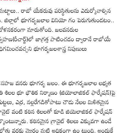
మట్టాలు.. రాబో యేకరువు పరిస్థితులను ఎదుర్కోవాల్సిన
ి. జిల్లాలో భూగర్భజలాల వినియో గం పెరుగుతుండటం..
ఆందోళనకరంగా మారుతోంది. జలవనరుల
వహణ(రీచార్జ్‌)లో జాగ్రత్త పాటించడం ద్వారానే రాబోయే
ిగమించవచ్చని భూగర్భజలశాస్త్ర నిపుణులు
ిన సహజ వనరు భూగర్భ జలం. ఈ భూగర్భజలాల లభ్యత
ాతి శిలల భూ భౌతిక నిర్మాణం (జియోలాజికల్‌ ఫార్మేషన్‌)పై
్టలు, ఎర్ర, నల్లరేగడితోపాటు చౌడు నేలల మిళితమైన
్రానైట్‌ వంటి కఠిన శిలలతో కూడి జియెలాజికల్‌ ఫార్మేషన్‌
్కొంటున్నారు. కఠినమైన గ్రానైట్‌ శిలలు ఎక్కువగా ఉండే
 లోతు వరకు మొరం మట్టి అధికంగా ఉం టుంది. అందుకే