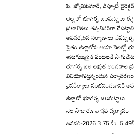
పి. జ్యోతికుమార్‌, డిప్యూటీ డైరెక
జిల్లాలో భూగర్భ జలమట్టాలు తగ్గ
ప్రణాళికలు తప్పనిసరిగా చేపట్టా
అవసరమైన నిర్మాణాలు చేపట్టాల్
సైతం జిల్లాలోని ఆయా నెలల్లో 
అనుగుణమైన పంటలనే సాగుచేసుక
భూగర్భ జల లభ్యత అంచనాల ప్రక
వినియోగిస్తున్నందున పర్యావరణంప
వైపరీత్యాలు సంభవించడానికి అ
జిల్లాలో భూగర్భ జలమట్టాలు
నెల సాధారణ వాస్తవ వ్యత్యాసం
జనవరి-2026 3.75 మీ. 5.49మ