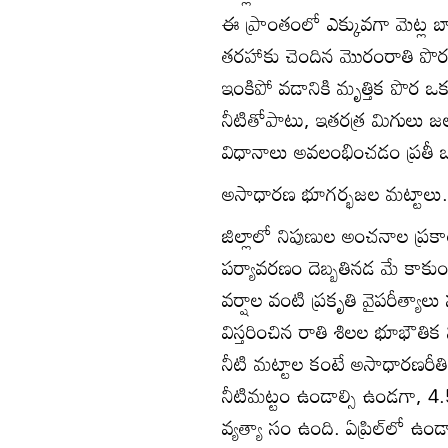
ఈ ప్రాంతంలో ఎక్కువగా మెట్ల 
తరహాకు చెందిన మొరంరాతి పొరల్
ఇంకిపో వడానికి మృత్తిక పొర ఒక
నీటితోపాటు, ఇతరత్ర మిగులు జలాల
విధానాలు అవలంభించడం ప్రతీ ఒక్
అసాధారణ భూగర్భజల మట్టాలు.
జిల్లాలో నిపుణుల అంచనాల ప్ర
పర్యావరణం దెబ్బతినడ మే కాకుండ
వర్షాల వంటి ప్రకృతి వైపరీత్యాల
విస్తరించిన రాతి శిలల భూభౌతిక 
నీటి మట్టాల కంటే అసాధారణరీతి
నీటిమట్టం ఉండాల్సి ఉండగా, 4
వ్యత్యా సం ఉంది. ఏప్రిల్‌లో ఉం