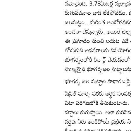
నమోదైంది. 3.78మీటర్ల వ్యత్య
రుతుపవనాల జాడ లేకపోవడం, జి
జలమట్టం...మరింత ఆందోళనకర ప
అంచనా వేస్తున్నారు. అయితే జిల్
ఈ ప్రమాదం నుంచి బయట పడే అవ
తోడుకుని అవసరాలకు వినియోగించడ
భూగర్భంలోకి రీచార్జ్‌ చేయడంలో
ముఖ్యమైన భూగర్భజల మట్టాలన
భూగర్భ జల మట్టాల సాధారణ స్థ
ఏప్రిల్‌-మార్చి వరకు ఆర్థిక స
ఏటా పరిగణలోకి తీసుకుంటారు. 
వర్షాలు కురుస్తాయి. అలా కురి
వర్షపు నీరు ఇంకిపోయే ప్రక్రియ
రీచార్జ్‌ వ్యవధిగా పరిగణిస్త