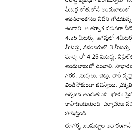
మీటర్ల లోతులోనే అందుబాటులో
అవసరాలకోసం నీటిని తోడుకున్న
ఉండాలి. ఆ తర్వాత వరుసగా నీట
4.25 మీటర్లు, ఆగస్టులో 4మీటర్
మీటర్లు, నవంబరులో 3 మీటర్లు,
మార్చి లో 4.25 మీటర్లు, ఏప్రిల
అందుబాటులో ఉండాలి. సాధారణ స్
గరక, మొక్కలు, చెట్లు, భారీ వృ
ఎండిపోకుండా జీవిస్తాయి. ప్ర
ఆక్సిజన్‌ అందుతుంది. భూమి పై
కాపాడబడుతుంది. పర్యావరణ సమ
పోషిస్తుంది.
భూగర్భ జలమట్టాల ఆధారంగానే