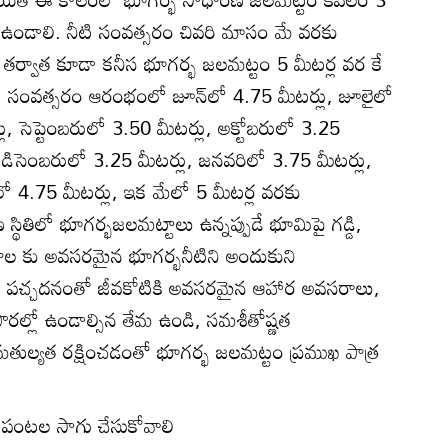
 ఉండాలి. నీటి సంవత్సరం చివరి మాసం మే వరకు
 తర్వాత కూడా కనీస భూగర్భ జలమట్టం 5 మీటర్ల వర కే
ి సంవత్సరం ఆరంభంలో జూన్‌లో 4.75 మీటర్లు, జూలైలో
లు, సెప్టెంబరులో 3.50 మీటర్లు, అక్టోబరులో 3.25
 డిసెంబరులో 3.25 మీటర్లు, జనవరిలో 3.75 మీటర్లు,
్‌లో 4.75 మీటర్లు, ఇక మేలో 5 మీటర్ల వరకు
థితిలో భూగర్భజలమట్టాలు ఉన్నప్పుడే భూమిపై గడ్డి,
క్షాల కు అవసరమైన భూగర్భనీటిని అందుకుని
కృతి పచ్చదనంతో జీవకోటికి అవసరమైన ఆహార అవసరాలు,
పొరల్లో ఉండాల్సిన తేమ ఉండి, సమశీతోష్ణత
తుల్యత రక్షించడంతో భూగర్భ జలమట్టం ప్రముఖ పాత్ర
 పంటల సాగు చేసుకోవాలి