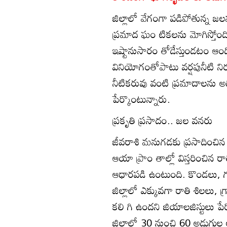
జిల్లాలో వేగంగా పడిపోతున్న జల
ప్రమాద ఘం టికలను మోగిస్తోంద
ఇష్టానుసారం తోడేస్తుండటం 
వినియోగంతోపాటు వర్షపునీటి నిర్
నీటికరువు వంటి ప్రమాదాలను అధ
పేర్కొంటున్నారు.
ప్రకృతి ప్రసాదం.. జల వనరు
జీవరాశి మనుగడకు ప్రసాదించ
ఆయా ప్రాం తాల్లో విస్తరించిన ర
ఆధారపడి ఉంటుంది. కొండలు, గుట
జిల్లాలో ఎక్కువగా రాతి శిలలు, గ
కలి గి ఉందని జియాలజిస్టులు పేర
జిల్లాలో 30 నుంచి 60 అడుగుల