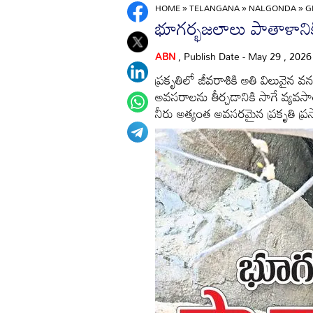
HOME
»
TELANGANA
»
NALGONDA
»
G
భూగర్భజలాలు పాతాళానిక
ABN
, Publish Date - May 29 , 202
ప్రకృతిలో జీవరాశికి అతి విలువైన 
అవసరాలను తీర్చడానికి సాగే వ్యవసాయ
నీరు అత్యంత అవసరమైన ప్రకృతి ప్ర