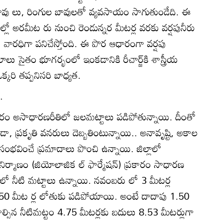
బావు లు, రింగుల బావులతో వ్యవసాయం సాగుతుండేది. ఈ
లో అరమీట రు నుంచి రెండున్నర మీటర్ల వరకు వర్షపునీరు
 వారధిగా పనిచేస్తోంది. ఈ పొర ఆధారంగా వర్షపు
ు సైతం భూగర్భంలో ఇంకడానికి రీచార్జ్‌కి శాస్త్రీయ
కరి తప్పనిసరి బాధ్యత.
.
కారం అసాధారణరీతిలో జలమట్టాలు పడిపోతున్నాయి. దీంతో
ా, ప్రకృతి వనరులు దెబ్బతింటున్నాయి.. అనావృష్టి, అకాల
ు సంభవించే ప్రమాదాలు పొంచి ఉన్నాయి. జిల్లాలో
నిర్మాణం (జియోలాజిక ల్‌ ఫార్మేషన్‌) ప్రకారం సాధారణ
లో నీటి మట్టాలు ఉన్నాయి. నవంబరు లో 3 మీటర్ల
.50 మీట ర్ల లోతుకు పడిపోయాయి. అంటే దాదాపు 1.50
డాల్సిన నీటిమట్టం 4.75 మీటర్లకు బదులు 8.53 మీటర్లుగా