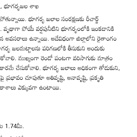
్టర్‌, భూగర్భజల శాఖ
ిపోతున్నాయి. భూగర్భ జలాల సంరక్షణకు రీచార్జ్‌
లి. వృథాగా పోయే వర్షపునీటిని భూగర్భంలోకి ఇంకడానికి
సిన అవసరాలు ఉన్నాయి. అదేవిధంగా జిల్లాలోని రైతాంగం
భూగర్భ జలమట్టాలను పరిగణలోకి తీసుకుని అందుకు
ోవాలి. ముఖ్యంగా రెండో పంటగా వరిసాగుకు మాత్రం
ారమే చేసుకోవాలి. భూగర్భ జలాలు అధికంగా తోడుకుని,
ై ప్రభావం చూపుతూ అతివృష్టి, అనావృష్టి, ప్రకృతి
వకాశాలు ఎక్కువగా ఉంటాయి.
ీ 1.74మీ.