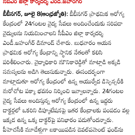
సీపీఎం జిల్లా కార్యదర్శి ఎండీ.జహంగీర్‌
బీబీనగర్‌, జూలై 8(ఆంధ్రజ్యోతి):
బీబీనగర్‌ ప్రాథమిక ఆరోగ్య
కేంద్రంలో 24గంటల వైద్య సేవలు అందించేందుకు సరిపడా
వైద్యులను నియమించాలని సీపీఎం జిల్లా కార్యదర్శి
ఎండీ.జహంగీర్‌ డిమాండ్‌ చేశారు. బుధవారం ఆయన
ప్రాథమిక ఆరోగ్య కేంద్రాన్ని స్థానిక నేతలతో కలిసి
పరిశీలించారు. వైద్యాధికారి మౌనికారెడ్డితో మాట్లాడి అక్కడి
సమస్యలను అడిగి తెలుసుకున్నారు. ఈసందర్భంగా
మాట్లాడుతూ ఆరోగ్య కేంద్రంలో ఉన్న ఆయుర్వేద డిస్పెన్సరీకి
మరోచోట పక్కా భవనం నిర్మించి ఇవ్వాలన్నారు. 24గంటల
వైద్య సేవలు అందిస్తున్న ఆరోగ్య కేంద్రంలో ఉన్న ఇద్దరు
డాక్టర్లలో ఒకరిని డిప్యూటేషనపై ఇతర కేంద్రాలకు పంపడం వల్ల
ఇక్కడ ఉన్న ఒక్క డాక్టర్‌పై పనిభారం పడుతోందన్నారు.
పీహెచసీకి మూడేళ్లుగా బకాయిపడిన డెవల్‌పమెంట్‌ ఫండ్‌ను