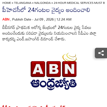
HOME
»
TELANGANA
»
NALGONDA
»
24-HOUR MEDICAL SERVICES MUST BE
పీహెచసీలో 24గంటల వైద్యం అందించాలి
ABN
, Publish Date - Jul 09 , 2026 | 12:24 AM
బీబీనగర్‌ ప్రాథమిక ఆరోగ్య కేంద్రంలో 24గంటల వైద్య సేవలు
అందించేందుకు సరిపడా వైద్యులను నియమించాలని సీపీఎం జిల్లా
కార్యదర్శి ఎండీ.జహంగీర్‌ డిమాండ్‌ చేశారు.