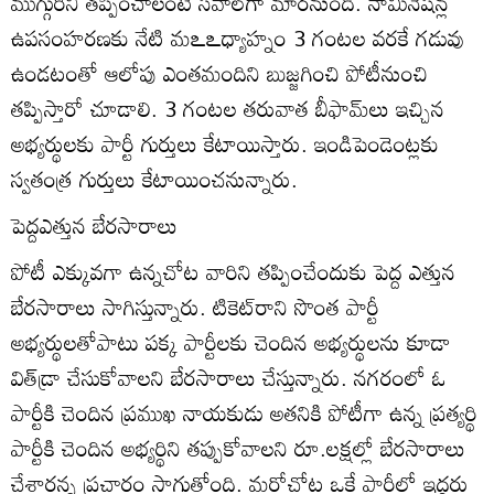
ముగ్గురిని తప్పించాలంటే సవాల్‌గా మారనుంది. నామినేషన్ల
ఉపసంహరణకు నేటి మఽఽధ్యాహ్నం 3 గంటల వరకే గడువు
ఉండటంతో ఆలోపు ఎంతమందిని బుజ్జగించి పోటీనుంచి
తప్పిస్తారో చూడాలి. 3 గంటల తరువాత బీఫామ్‌లు ఇచ్చిన
అభ్యర్థులకు పార్టీ గుర్తులు కేటాయిస్తారు. ఇండిపెండెంట్లకు
స్వతంత్ర గుర్తులు కేటాయించనున్నారు.
పెద్దఎత్తున బేరసారాలు
పోటీ ఎక్కువగా ఉన్నచోట వారిని తప్పించేందుకు పెద్ద ఎత్తున
బేరసారాలు సాగిస్తున్నారు. టికెట్‌రాని సొంత పార్టీ
అభ్యర్థులతోపాటు పక్క పార్టీలకు చెందిన అభ్యర్థులను కూడా
విత్‌డ్రా చేసుకోవాలని బేరసారాలు చేస్తున్నారు. నగరంలో ఓ
పార్టీకి చెందిన ప్రముఖ నాయకుడు అతనికి పోటీగా ఉన్న ప్రత్యర్థి
పార్టీకి చెందిన అభ్యర్థిని తప్పుకోవాలని రూ.లక్షల్లో బేరసారాలు
చేశారన్న ప్రచారం సాగుతోంది. మరోచోట ఒకే పార్టీలో ఇద్దరు