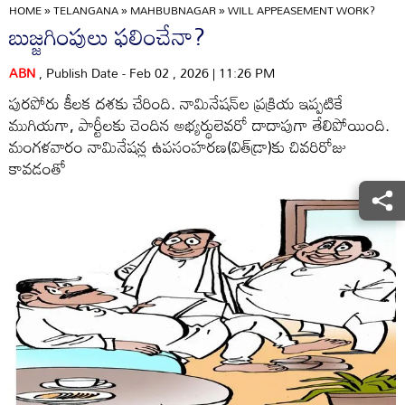
HOME
»
TELANGANA
»
MAHBUBNAGAR
»
WILL APPEASEMENT WORK?
బుజ్జగింపులు ఫలించేనా?
ABN
, Publish Date - Feb 02 , 2026 | 11:26 PM
పురపోరు కీలక దశకు చేరింది. నామినేషన్‌ల ప్రక్రియ ఇప్పటికే
ముగియగా, పార్టీలకు చెందిన అభ్యర్థులెవరో దాదాపుగా తేలిపోయింది.
మంగళవారం నామినేషన్ల ఉపసంహరణ(విత్‌డ్రా)కు చివరిరోజు
కావడంతో