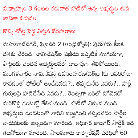
మధ్యాహ్నం 3 గంటల తరువాత పోటీలో ఉన్న అభ్యర్థుల తుది
జాబితా విడుదల
కొన్ని చోట్ల పెద్ద ఎత్తున బేరసారాలు
మహబూబ్‌నగర్‌, ఫిబ్రవరి 2 (ఆంధ్రజ్యోతి): పురపోరు కీలక
దశకు చేరింది. నామినేషన్‌ల ప్రక్రియ ఇప్పటికే ముగియగా,
పార్టీలకు చెందిన అభ్యర్థులెవరో దాదాపుగా తేలిపోయింది.
మంగళవారం నామినేషన్ల ఉపసంహరణ(విత్‌డ్రా)కు చివరిరోజు
కావడంతో పోటీలో ఉండేదెవరు?.. తప్పుకునేది ఎవరు?.. పార్టీ
గుర్తులపై పోటీచేసేది ఎవరు?.. రెబల్స్‌గా బరిలో దిగేదెవరో
మరికొద్ది గంటల్లో తేలిపోనుంది. పోటీలో ఎక్కువ మంది
అభ్యర్థులు ఉండటంతో వారిని బుజ్జగించి తప్పించడం పార్టీల
నాయకులకు ఇబ్బందిగా మారింది. అధికార కాంగ్రెస్‌ పార్టీకి ఇది
తలపోటుగా మారింది. పాలమూరు కార్పొరేషన్‌ పరిధిలో 60