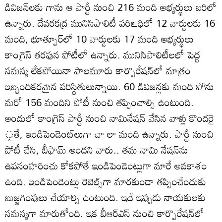
డివిజన్‌లకు గాను ఆ పార్టీ నుంచి 216 మంది అభ్యర్థులు బరిలో
ఉన్నారు. దేవరకద్ర మునిసిపాలిటీ పరిఽధిలో 12 వార్డులకు 16
మంది, భూత్పూర్‌లో 10 వార్డులకు 17 మంది అభ్యర్థులు
కాంగ్రెస్‌ తరఫున పోటీలో ఉన్నారు. మునిసిపాలిటీలలో పెద్ద
సమస్య లేకపోయినా పాలమూరు కార్పొరేషన్‌లో మాత్రం
ఇబ్బందికరమైన పరిస్థితులున్నాయి. 60 డివిజన్లకు మంది పోను
మరో 156 మందిని పోటీ నుంచి తప్పించాల్సి ఉంటుంది.
అందులో కాంగ్రెస్‌ పార్టీ నుంచి నామినేషన్‌ వేసిన వాళ్లు కొందరై
ౖతే, ఇండిపెండెంట్‌లుగా చా లా మంది ఉన్నారు. పార్టీ నుంచి
పోటీ చేసి, బీఫామ్‌ అందని వారు.. తమ నామి నేషన్‌ను
ఉపసంహరించు కోకపోతే ఇండిపెండెంట్లుగా మారే అవకాశం
ఉంది. ఇండిపెండెంట్లు రెబెల్స్‌గా మారకుండా తప్పించేందుకు
బుజ్జగింపులు చేయాల్సి ఉంటుంది. ఇదే ఇప్పుడు నాయకులకు
సమస్యగా మారుతోంది. ఇక బీఆర్‌ఎస్‌ నుంచి కార్పొరేషన్‌లో