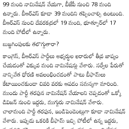
99 మంది నామినేషన్‌ వేయగా, బీజేపీ నుంచి 78 మంది
ఉన్నారు. బీఆర్‌ఎస్‌ కూడా 39 మందిని తప్పించాల్సి ఉంటుంది.
బీఆర్‌ఎస్‌ నుంచి దేవరకద్రలో 19 మంది, భూత్పూర్‌లో 17
మంది పోటీలో ఉన్నారు.
బుజ్జగింపులకు తలొగ్గుతారా?
కాంగ్రెస్‌, బీఆర్‌ఎస్‌ పార్టీలు అభ్యర్థుల ఖరారులో తీవ్ర జాప్యం
చేయడంతో ఎక్కువ మంది నామినేషన్లు వేశారు. సర్వేల పేరుతో
నాన్చివేత ధోరణి అవలంభించడంతో పాటు బీఫామ్‌లు
కేటాయించకుండా చివరి వరకు ఆపడం సమస్యగా మారింది.
ముందు పార్టీ తరఫున నామినేషన్‌ వేయాలని చెప్పడంతో ఒక్కో
డివిజన్‌ నుంచి ఇద్దరు, ముగ్గురు నామినేషన్‌ వేశారు.
చాలామంది పార్టీ తరఫున, ఇండిపెండెంట్లుగా కూడా నామినేషన్‌
వేశారు. ఇప్పుడు ఒకరికి బీఫామ్‌ ఇచ్చి పోటీలో ఉన్న ఇద్దరు,