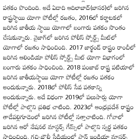
పతకం పొందింది. అదే ఏడాది ఆదిలాబాద్‌(బాసర)లో జరిగిన
రాష్ట్రస్థాయి యోగా పోటీల్లో రజతం, 2016లో కర్ణాటకలో
జరిగిన జాతీయ స్థాయి యోగాలో బంగారు పతకం సొంతం
చేసుకున్నారు. వైజాగ్‌లో జరిగిన పోలీస్‌ స్పోర్ట్స్‌ మీట్‌లో
యోగాలో రజతం సాధించింది. 2017 జార్ఖండ్‌ రాష్ట్రం రాంచీలో
జరిగిన ఆలిండియా పోలీస్‌ స్పోర్ట్స్‌ మీట్‌ యోగా విభాగంలో
బంగారు పతకం సాధించింది. 2018 పంజాబ్‌ రాష్ట్ర పటియాలో
జరిగిన జాతీయస్థాయి యోగా పోటీల్లో రజతం పతకం
అందుకున్నారు. 2018లో పోలీస్‌ సేవ పతకాన్ని
అందుకున్నారు. అదే విధంగా 2019లో పలుసార్లు యోగా
పోటీల్లో పాల్గొని ప్రతిభ చాటింది. 2023లో ఆంధ్రప్రదేశ్‌ రాష్ట్రం
తాడేపల్లిగూడెంలో జరిగిన పోటీల్లో సత్తాచాటింది. గోవాలో
జరిగిన ఆరో నేషనల్‌ మాస్టర్స్‌ గేమ్స్‌లో పాల్గొని స్వర్ణ పతకం
సాధించింది. గచ్చిబౌలీ స్టేడియంలో పాన్‌ ఇండియా మాస్టర్స్‌