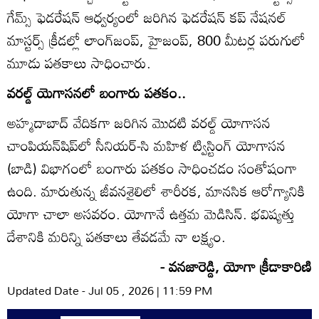
గేమ్స్‌ ఫెడరేషన్‌ ఆధ్వర్యంలో జరిగిన ఫెడరేషన్‌ కప్‌ నేషనల్‌
మాస్టర్స్‌ క్రీడల్లో లాంగ్‌జంప్‌, హైజంప్‌, 800 మీటర్ల పరుగులో
మూడు పతకాలు సాధించారు.
వరల్డ్‌ యెగాసనలో బంగారు పతకం..
అహ్మదాబాద్‌ వేదికగా జరిగిన మొదటి వరల్డ్‌ యోగాసన
చాంపియన్‌షిప్‌లో సీనియర్‌-సి మహిళ ట్విస్టింగ్‌ యోగాసన
(బాడి) విభాగంలో బంగారు పతకం సాధించడం సంతోషంగా
ఉంది. మారుతున్న జీవనశైలిలో శారీరక, మానసిక ఆరోగ్యానికి
యోగా చాలా అసవరం. యోగానే ఉత్తమ మెడిసిన్‌. భవిష్యత్తు
దేశానికి మరిన్ని పతకాలు తేవడమే నా లక్ష్యం.
- వనజారెడ్డి, యోగా క్రీడాకారిణి
Updated Date - Jul 05 , 2026 | 11:59 PM