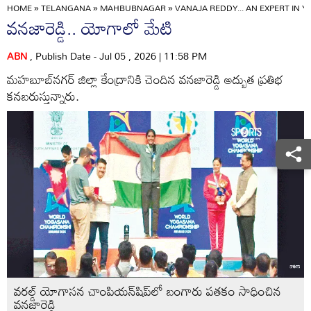
HOME
»
TELANGANA
»
MAHBUBNAGAR
»
VANAJA REDDY... AN EXPERT IN Y
వనజారెడ్డి.. యోగాలో మేటి
ABN
, Publish Date - Jul 05 , 2026 | 11:58 PM
మహబూబ్‌నగర్‌ జిల్లా కేంద్రానికి చెందిన వనజారెడ్డి అద్బుత ప్రతిభ
కనబరుస్తున్నారు.
వరల్డ్‌ యోగాసన చాంపియన్‌షిప్‌లో బంగారు పతకం సాధించిన
వనజారెడ్డి