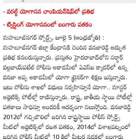
- వరల్డ్‌ యోగాసన చాంపియన్‌షిప్‌లో ప్రతిభ
- ట్విస్టింగ్‌ యోగాసనంలో బంగారు పతకం
మహబూబ్‌నగర్‌ స్పోర్ట్స్‌, జూలై 5 (ఆంధ్రజ్యోతి) :
మహబూబ్‌నగర్‌ జిల్లా కేంద్రానికి చెందిన వనజారెడ్డి అద్బుత
ప్రతిభ కనబరుస్తున్నారు. ప్రస్తుతం హైదరాబాద్‌లోని సర్ధార్‌
వల్లబాయ్‌పటేల్‌ పోలీసు అకాడమీలో ఏఎస్‌ఐ క్యాడర్‌లో ఉన్న
వనజా అప్ప అకాడమీలో యోగా ట్రైనర్‌గా శిక్షణ ఇస్తున్నారు.
ఇటు పోలీసు శాఖలో విధులు నిర్వహిస్తూనే యోగా.. మాస్టర్‌
అథ్లెటిక్స్‌ పోటీల్లో రాణిస్తున్నారు. రాష్ట్ర, జాతీయ స్థాయి పోటీల్లో
పతకాలు సాధిస్తూ అందరికీ ఆదర్శంగా నిలుస్తోంది. వనజారెడ్డి
2012లో గచ్చిబౌలిలో జరిగిన రాష్ట్రస్థాయి పోలీస్‌ స్పోర్ట్స్‌
మీట్‌లో అథ్లెటిక్స్‌లో రజత పతకం, 2014లో విశాఖపట్నంలో
జరిగిన పోలీస్‌ మీట్‌లో 10 కిలో మీటర్ల నడకలో బంగారు