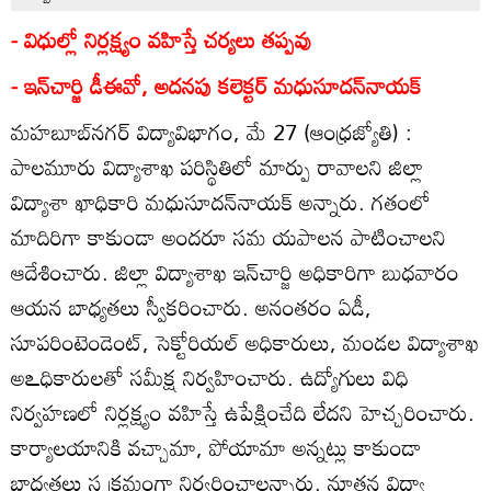
- విధుల్లో నిర్లక్ష్యం వహిస్తే చర్యలు తప్పవు
- ఇన్‌చార్జి డీఈవో, అదనపు కలెక్టర్‌ మధుసూదన్‌నాయక్‌
మహబూబ్‌నగర్‌ విద్యావిభాగం, మే 27 (ఆంధ్రజ్యోతి) :
పాలమూరు విద్యాశాఖ పరిస్థితిలో మార్పు రావాలని జిల్లా
విద్యాశా ఖాధికారి మధుసూదన్‌నాయక్‌ అన్నారు. గతంలో
మాదిరిగా కాకుండా అందరూ సమ యపాలన పాటించాలని
ఆదేశించారు. జిల్లా విద్యాశాఖ ఇన్‌చార్జి అధికారిగా బుధవారం
ఆయన బాధ్యతలు స్వీకరించారు. అనంతరం ఏడీ,
సూపరింటెండెంట్‌, సెక్టోరియల్‌ అధికారులు, మండల విద్యాశాఖ
అఽధికారులతో సమీక్ష నిర్వహించారు. ఉద్యోగులు విధి
నిర్వహణలో నిర్లక్ష్యం వహిస్తే ఉపేక్షించేది లేదని హెచ్చరించారు.
కార్యాలయానికి వచ్చామా, పోయామా అన్నట్లు కాకుండా
బాధ్యతలు స క్రమంగా నిర్వర్తించాలన్నారు. నూతన విద్యా