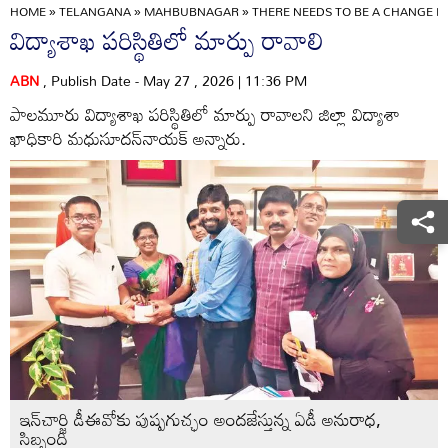
HOME
»
TELANGANA
»
MAHBUBNAGAR
»
THERE NEEDS TO BE A CHANGE I
విద్యాశాఖ పరిస్థితిలో మార్పు రావాలి
ABN
, Publish Date - May 27 , 2026 | 11:36 PM
పాలమూరు విద్యాశాఖ పరిస్థితిలో మార్పు రావాలని జిల్లా విద్యాశా
ఖాధికారి మధుసూదన్‌నాయక్‌ అన్నారు.
ఇన్‌చార్జి డీఈవోకు పుష్పగుచ్ఛం అందజేస్తున్న ఏడీ అనురాధ,
సిబ్బంది