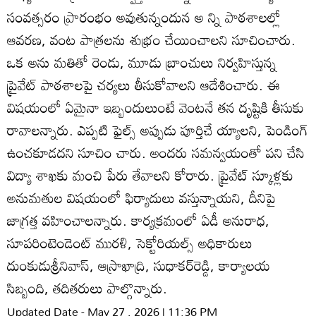
సంవత్సరం ప్రారంభం అవుతున్నందున అ న్ని పాఠశాలల్లో
ఆవరణ, వంట పాత్రలను శుభ్రం చేయించాలని సూచించారు.
ఒక అను మతితో రెండు, మూడు బ్రాంచులు నిర్వహిస్తున్న
ప్రైవేట్‌ పాఠశాలపై చర్యలు తీసుకోవాలని ఆదేశించారు. ఈ
విషయంలో ఏమైనా ఇబ్బందులుంటే వెంటనే తన దృష్టికి తీసుకు
రావాలన్నారు. ఎప్పటి ఫైల్స్‌ అప్పుడు పూర్తిచే య్యాలని, పెండింగ్‌
ఉంచకూడదని సూచిం చారు. అందరు సమన్వయంతో పని చేసి
విద్యా శాఖకు మంచి పేరు తేవాలని కోరారు. ప్రైవేట్‌ స్కూళ్లకు
అనుమతుల విషయంలో ఫిర్యాదులు వస్తున్నాయని, దీనిపై
జాగ్రత్త వహించాలన్నారు. కార్యక్రమంలో ఏడీ అనురాధ,
సూపరింటెండెంట్‌ మురళి, సెక్టోరియల్స్‌ అధికారులు
దుంకుడుశ్రీనివాస్‌, ఆస్రాఖాద్రి, సుధాకర్‌రెడ్డి, కార్యాలయ
సిబ్బంది, తదితరులు పాల్గొన్నారు.
Updated Date - May 27 , 2026 | 11:36 PM