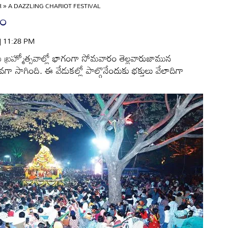
R
»
A DAZZLING CHARIOT FESTIVAL
వం
 | 11:28 PM
ామి బ్రహ్మోత్సవాల్లో భాగంగా సోమవారం తెల్లవారుజామున
 సాగింది. ఈ వేడుకల్లో పాల్గొనేందుకు భక్తులు వేలాదిగా