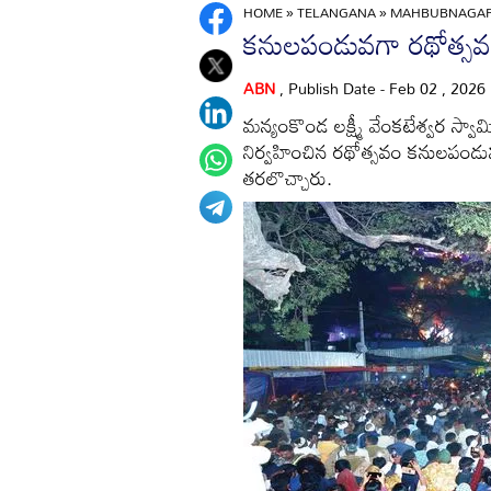
HOME
»
TELANGANA
»
MAHBUBNAGA
కనులపండువగా రథోత్స
ABN
, Publish Date - Feb 02 , 2026
మన్యంకొండ లక్ష్మీ వేంకటేశ్వర స్వ
నిర్వహించిన రథోత్సవం కనులపండువగా
తరలొచ్చారు.