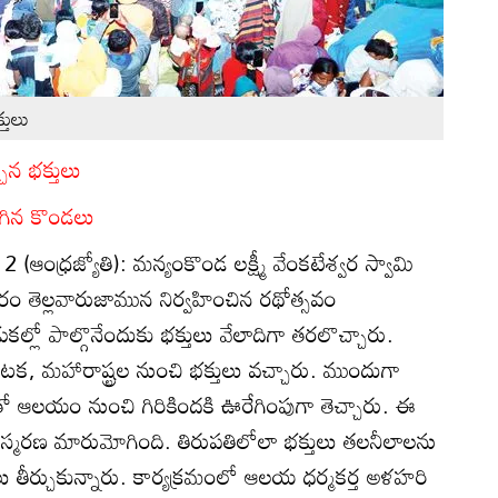
తులు
న భక్తులు
గిన కొండలు
2 (ఆంధ్రజ్యోతి): మన్యంకొండ లక్ష్మీ వేంకటేశ్వర స్వామి
ారం తెల్లవారుజామున నిర్వహించిన రథోత్సవం
్లో పాల్గొనేందుకు భక్తులు వేలాదిగా తరలొచ్చారు.
కర్ణాటక, మహారాష్ట్రల నుంచి భక్తులు వచ్చారు. ముందుగా
ో ఆలయం నుంచి గిరికిందకి ఊరేగింపుగా తెచ్చారు. ఈ
స్మరణ మారుమోగింది. తిరుపతిలోలా భక్తులు తలనీలాలను
కులు తీర్చుకున్నారు. కార్యక్రమంలో ఆలయ ధర్మకర్త అళహరి