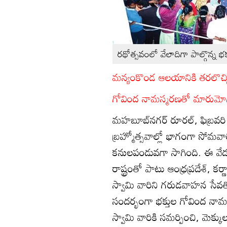
రథోత్సవంలో వేలాదిగా పాల్గొన్న భక్
మన్యంకొండ ఆలయానికి తరలొచ్చి
గోవింద నామస్మరణతో మారుమో
మహబూబ్‌నగర్‌ రూరల్‌, ఫిబ్రవరి 
బ్రహ్మోత్సవాల్లో భాగంగా సోమవ
కనులపండువగా సాగింది. ఈ వేడుకల
రాష్ట్రంతో పాటు ఆంధ్రప్రదేశ్‌, 
స్వామి వారిని గరుడవాహన సేవత
సందర్భంగా భక్తుల గోవింద నామ
స్వామి వారికి సమర్పించి, మెక్