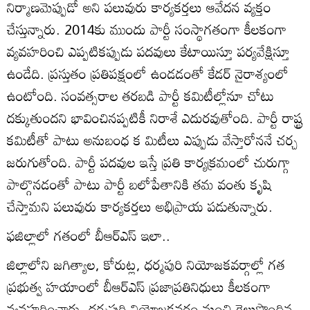
నిర్మాణమెప్పుడో అని పలువురు కార్యకర్తలు ఆవేదన వ్యక్తం
చేస్తున్నారు. 2014కు ముందు పార్టీ సంస్థాగతంగా కీలకంగా
వ్యవహరించి ఎప్పటికప్పుడు పదవులు కేటాయిస్తూ పర్యవేక్షిస్తూ
ఉండేది. ప్రస్తుతం ప్రతిపక్షంలో ఉండడంతో కేడర్‌ నైరాశ్యంలో
ఉంటోంది. సంవత్సరాల తరబడి పార్టీ కమిటీల్లోనూ చోటు
దక్కుతుందని భావించినప్పటికీ నిరాశే ఎదురవుతోంది. పార్టీ రాష్ట్ర
కమిటీతో పాటు అనుబంధ క మిటీలు ఎప్పుడు వేస్తారోననే చర్చ
జరుగుతోంది. పార్టీ పదవుల ఇస్తే ప్రతి కార్యక్రమంలో చురుగ్గా
పాల్గొనడంతో పాటు పార్టీ బలోపేతానికి తమ వంతు కృషి
చేస్తామని పలువురు కార్యకర్తలు అభిప్రాయ పడుతున్నారు.
ఫజిల్లాలో గతంలో బీఆర్‌ఎస్‌ ఇలా..
జిల్లాలోని జగిత్యాల, కోరుట్ల, ధర్మపురి నియోజకవర్గాల్లో గత
ప్రభుత్వ హయాంలో బీఆర్‌ఎస్‌ ప్రజాప్రతినిధులు కీలకంగా
వ్యవహరించారు. ధర్మపురి నియోజకవర్గం నుంచి గెలుపొందిన