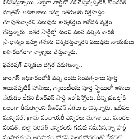
వినిపిస్తున్నాయి. ఏళ్లుగా పార్టీలో పనిచేస్తున్నప్పటికీ కొందరికి
మాత్రమే అవకాశాలు ఇస్తూ ఇతరులకు రిక్తహస్తం
చూపుతున్నారని పలువురు కార్యకర్తలు ఆవేదన వ్యక్తం
చేస్తున్నారు. ఇతర పార్టీల్లో నుంచి వలస వచ్చిన వారికి
ప్రాధాన్యం ఇస్తూ తమను విస్మరిస్తున్నారని పలువురు నాయకులు
బహిరంగంగా వ్యాఖ్యలు చేస్తున్నారు.
ఫపరిషత్‌ ఎన్నికలు దగ్గర పడుతున్నా..
కాంగ్రెస్‌ అధికారంలోకి వచ్చి రెండు సంవత్సరాలు పూర్తి
అయినప్పటికీ హామీలు, గ్యారెంటీలను పూర్తి స్థాయిలో అమలు
చేయడం లేదని బీఆర్‌ఎస్‌ పార్టీ ఆరోపిస్తోంది. దీన్ని ప్రజల్లోకి
బలంగా తీసుకెళ్లాలని బీఆర్‌ఎస్‌ నేతలు భావిస్తున్నారు. ఇటీవల
మున్సిపల్‌, గ్రామ పంచాయతీ ఎన్నికలు ముగిశాయి. మండల
పరిషత్‌, జిల్లా పరిషత్‌ ఎన్నికలకు గడువు సమీపిస్తున్నా పార్టీ
సంస్థాగతంపై అధిష్ఠానం ఫోకస్‌ పెట్టకపోవడంతో కేడర్‌లో