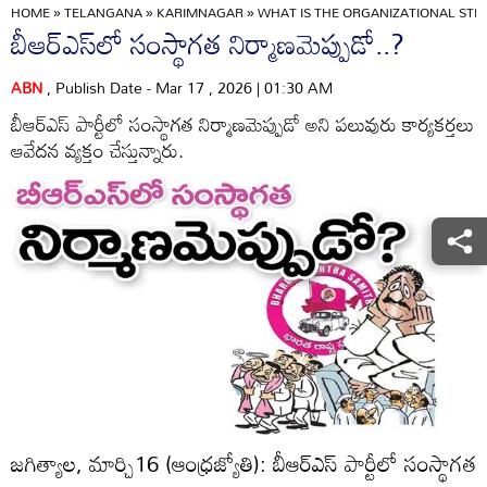
HOME
»
TELANGANA
»
KARIMNAGAR
»
WHAT IS THE ORGANIZATIONAL STR
బీఆర్‌ఎస్‌లో సంస్థాగత నిర్మాణమెప్పుడో..?
ABN
, Publish Date - Mar 17 , 2026 | 01:30 AM
బీఆర్‌ఎస్‌ పార్టీలో సంస్థాగత నిర్మాణమెప్పుడో అని పలువురు కార్యకర్తలు
ఆవేదన వ్యక్తం చేస్తున్నారు.
జగిత్యాల, మార్చి16 (ఆంధ్రజ్యోతి): బీఆర్‌ఎస్‌ పార్టీలో సంస్థాగత