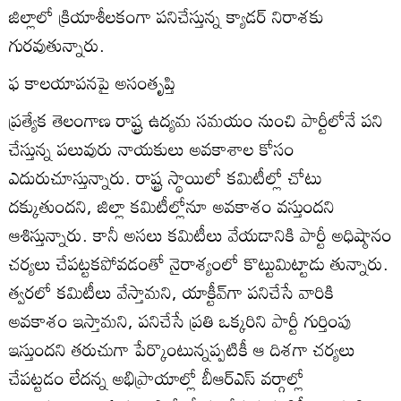
జిల్లాలో క్రియాశీలకంగా పనిచేస్తున్న క్యాడర్‌ నిరాశకు
గురవుతున్నారు.
ఫ కాలయాపనపై అసంతృప్తి
ప్రత్యేక తెలంగాణ రాష్ట్ర ఉద్యమ సమయం నుంచి పార్టీలోనే పని
చేస్తున్న పలువురు నాయకులు అవకాశాల కోసం
ఎదురుచూస్తున్నారు. రాష్ట్ర స్థాయిలో కమిటీల్లో చోటు
దక్కుతుందని, జిల్లా కమిటీల్లోనూ అవకాశం వస్తుందని
ఆశిస్తున్నారు. కానీ అసలు కమిటీలు వేయడానికి పార్టీ అధిష్ఠానం
చర్యలు చేపట్టకపోవడంతో నైరాశ్యంలో కొట్టుమిట్టాడు తున్నారు.
త్వరలో కమిటీలు వేస్తామని, యాక్టీవ్‌గా పనిచేసే వారికి
అవకాశం ఇస్తామని, పనిచేసే ప్రతి ఒక్కరిని పార్టీ గుర్తింపు
ఇస్తుందని తరుచుగా పేర్కొంటున్నప్పటికీ ఆ దిశగా చర్యలు
చేపట్టడం లేదన్న అభిప్రాయాల్లో బీఆర్‌ఎస్‌ వర్గాల్లో