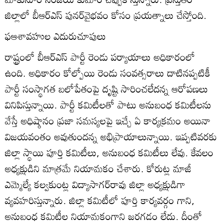
జిల్లాలో బీఆర్‌ఎస్‌ పునర్‌వైభవం కోసం ప్రయత్నాలు చేస్తోంది.
ఫఆశావహుల ఎదురుచూపులు
రాష్ట్రంలో బీఆర్‌ఎస్‌ పార్టీ రెండు పర్యాయాలు అధికారంలో
ఉంది. అధికారం కోల్పోయి రెండు సంవత్సరాలు దాటినప్పటికీ
పార్టీ సంస్థాగత బలోపేతంపై దృష్టి సారించలేదన్న ఆరోపణలు
వినిపిస్తున్నాయి. పార్టీ కమిటీలతో పాటు అనుబంధ కమిటీలను
వేస్తే అధిష్ఠానం ప్రజా సమస్యలపై ఇచ్చే ఏ కార్యక్రమం అయినా
విజయవంతం అవుతుందన్న అభిప్రాయాలున్నాయి. ఇప్పటివరకు
జిల్లా స్థాయి పూర్తి కమిటీలు, అనుబంధ కమిటీలు లేవు. కేవలం
అధ్యక్షుడిని మాత్రమే నియామకం చేశారు. కోరుట్ల మాజీ
ఎమ్మెల్యే కల్వకుంట్ల విద్యాసాగర్‌రావు జిల్లా అధ్యక్షుడిగా
వ్యవహరిస్తున్నారు. జిల్లా కమిటీలో పూర్తి కార్యవర్గం గాని,
అనుబంధ కమిటీల నియామకంగాని జరగడం లేదు. దీంతో