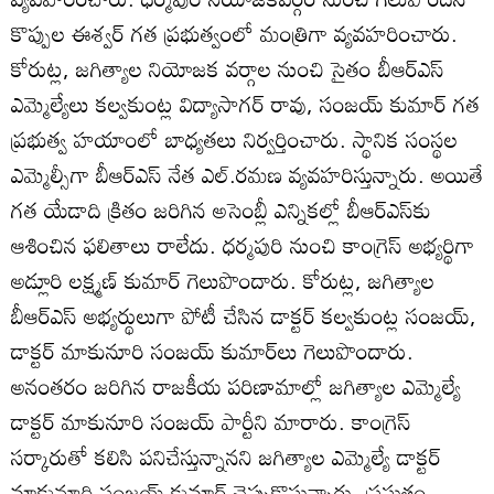
కొప్పుల ఈశ్వర్‌ గత ప్రభుత్వంలో మంత్రిగా వ్యవహరించారు.
కోరుట్ల, జగిత్యాల నియోజక వర్గాల నుంచి సైతం బీఆర్‌ఎస్‌
ఎమ్మెల్యేలు కల్వకుంట్ల విద్యాసాగర్‌ రావు, సంజయ్‌ కుమార్‌ గత
ప్రభుత్వ హయాంలో బాధ్యతలు నిర్వర్తించారు. స్థానిక సంస్థల
ఎమ్మెల్సీగా బీఆర్‌ఎస్‌ నేత ఎల్‌.రమణ వ్యవహరిస్తున్నారు. అయితే
గత యేడాది క్రితం జరిగిన అసెంబ్లీ ఎన్నికల్లో బీఆర్‌ఎస్‌కు
ఆశించిన ఫలితాలు రాలేదు. ధర్మపురి నుంచి కాంగ్రెస్‌ అభ్యర్థిగా
అడ్లూరి లక్ష్మణ్‌ కుమార్‌ గెలుపొందారు. కోరుట్ల, జగిత్యాల
బీఆర్‌ఎస్‌ అభ్యర్థులుగా పోటీ చేసిన డాక్టర్‌ కల్వకుంట్ల సంజయ్‌,
డాక్టర్‌ మాకునూరి సంజయ్‌ కుమార్‌లు గెలుపొందారు.
అనంతరం జరిగిన రాజకీయ పరిణామాల్లో జగిత్యాల ఎమ్మెల్యే
డాక్టర్‌ మాకునూరి సంజయ్‌ పార్టీని మారారు. కాంగ్రెస్‌
సర్కారుతో కలిసి పనిచేస్తున్నానని జగిత్యాల ఎమ్మెల్యే డాక్టర్‌
మాకునూరి సంజయ్‌ కుమార్‌ చెప్పుకొస్తున్నారు. ప్రస్తుతం