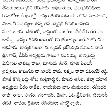
తీసుకుంటున్నారని తెలిపారు. అధికారులు, ప్రజాప్రతినిధులు
కొనుగోలు కేంద్రాల్లో ధాన్యం తరలించడంలో చొరవ చూపాలని,
ఎలాంటి సమస్యలు ఉన్న తమ దృష్టికి తీసుకురావలని
సూచించారు. దేశంలో, రాష్ట్రంలో పెట్రోలు, డీజీల్‌ కొరత వల్ల
లారీల్లో ధాన్యం తరలించడంలో కొంత జాప్యం జరుగుతోందని
తెలిపారు. కార్యక్రమంలో మున్సిపల్‌ చైర్‌పర్సన సమిండ్ల వాణి
శ్రీనివాస్‌, డీసీసీ అధ్యక్షుడు గాజంగి నందయ్య, కౌన్సిలర్లు
ఏనుగుల లావణ్య రాజు, కూతురు శేఖర్‌, మాజీ ఏఎంసీ
చైర్మనలు కొలుగురి దామోదర్‌ రావు, నక్కల రాధా రవీందర్‌ రెడ్డి,
మాజీ కౌన్సిలర్లు తోట మల్లికార్జున, కూసరి అనిల్‌, జిల్లా యూత
అధ్యక్షుడు బీరం రాజేష్‌, నాయకులు బాల ముకుందం, రవీందర్‌
రావు, రాజు, సాగర్‌, గంగాధర్‌, మెప్మా ఏఓ శ్రీనివాస్‌, టియంసీ
రజిత, లావణ, రైతులు తదితరులు పాల్గొన్నారు.