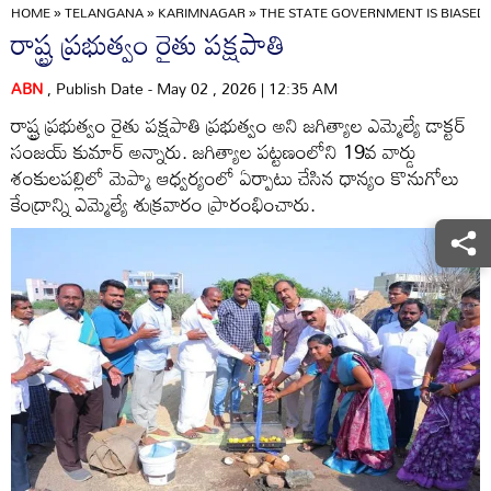
HOME
»
TELANGANA
»
KARIMNAGAR
»
THE STATE GOVERNMENT IS BIASED
రాష్ట్ర ప్రభుత్వం రైతు పక్షపాతి
ABN
, Publish Date - May 02 , 2026 | 12:35 AM
రాష్ట్ర ప్రభుత్వం రైతు పక్షపాతి ప్రభుత్వం అని జగిత్యాల ఎమ్మెల్యే డాక్టర్‌
సంజయ్‌ కుమార్‌ అన్నారు. జగిత్యాల పట్టణంలోని 19వ వార్డు
శంకులపల్లిలో మెప్మా ఆధ్వర్యంలో ఏర్పాటు చేసిన ధాన్యం కొనుగోలు
కేంద్రాన్ని ఎమ్మెల్యే శుక్రవారం ప్రారంభించారు.