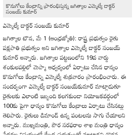
కొనుగోలు కేంద్రాన్ని ప్రారంభిస్తున్న జగిత్యాల ఎమ్మెల్యే డాక్టర్‌
సంజయ్‌ కుమార్‌
ఎమ్మెల్యే డాక్టర్‌ సంజయ్‌ కుమార్‌
జగిత్యాల టౌన, మే 1 (ఆంధ్రజ్యోతి): రాష్ట్ర ప్రభుత్వం రైతు
పక్షపాతి ప్రభుత్వం అని జగిత్యాల ఎమ్మెల్యే డాక్టర్‌ సంజయ్‌
కుమార్‌ అన్నారు. జగిత్యాల పట్టణంలోని 19వ వార్డు
శంకులపల్లిలో మెప్మా ఆధ్వర్యంలో ఏర్పాటు చేసిన ధాన్యం
కొనుగోలు కేంద్రాన్ని ఎమ్మెల్యే శుక్రవారం ప్రారంభించారు. ఈ
సందర్బంగా ఎమ్మెల్యే డాక్టర్‌ సంజయ్‌కుమార్‌ మాట్లాడుతూ
రైతులకు ఎలాంటి ఇబ్బంది కలగకుండా నియోజకవర్గంలో
100కు పైగా ధాన్యం కొనుగోలు కేంద్రాలు ఏర్పాటు చేసినట్లు
తెలిపారు. రైతులు డిమాండ్‌ ఉన్న పంటలను సాగు చేయాలని
అన్నారు. ముఖ్యమంత్రి, పౌర సరఫరాల శాఖ మంత్రి ధాన్యం
సేకరణ విషయంలో కేంద్ర ప్రభుత్వంతో మాట్లాడవి చొరవ