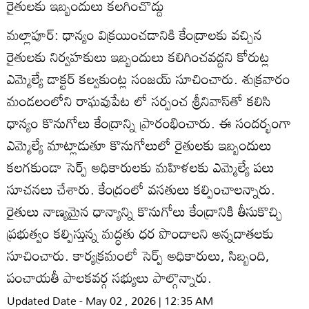
రైతులకు ఇబ్బందులు కలగించొద్దు
మల్లాపూర్‌: ధాన్యం విక్రయించడానికి కేంద్రాలకు వచ్చిన
రైతులకు నిర్వహకులు ఇబ్బందులు కలిగించవద్దని కోరుట్ల
ఎమ్మెల్యే డాక్టర్‌ కల్వకుంట్ల సంజయ్‌ సూచించారు. శుక్రవారం
మండలంలోని రాఘవుపేట లో సర్పంచ శ్రీనివాస్‌తో కలిసి
ధాన్యం కొనుగోలు కేంద్రాన్ని ప్రారంభించారు. ఈ సందర్భంగా
ఎమ్మెల్యే మాట్లాడుతూ కొనుగోలులో రైతులకు ఇబ్బందులు
కలగకుండా సెర్ప్‌ అధికారులకు మహిళలకు ఎమ్మెల్యే పలు
సూచనలు చేశారు. కేంద్రంలో వసతులు కల్పించాలన్నారు.
రైతులు నాణ్యమైన ధాన్యాన్ని కొనుగోలు కేంద్రానికి తీసుకొచ్చి
ప్రభుత్వం కల్పిస్తున్న మద్ధతు ధర పొందాలని అన్నదాతలకు
సూచించారు. కార్యక్రమంలో సెర్ప్‌ అధికారులు, సిబ్బంది,
పంచాయతీ పాలకవర్గ సభ్యులు పాల్గొన్నారు.
Updated Date - May 02 , 2026 | 12:35 AM