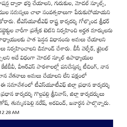
న్ల ద్వారా భర్తి చేయాలని, గురుకుల, మోడల్‌ స్కూల్స్‌,
ాధ్యాయుల సమస్యలు చాలా సంవత్సరాలుగా పేరుకుపోయాయని
రారు. టీఎస్‌యూటీఎఫ్‌ రాష్ట్ర కార్యదర్శి గోల్కొండ శ్రీధర్‌
బ్జెక్టుల వారీగా ప్రత్యేక టెట్‌ని నిర్వహించి అర్హత మార్కులను
పాధ్యాయులకు పాత పెన్షన విధానంను అమలు చేయాలని
 నిర్వహించాలని డిమాండ్‌ చేశారు. బీసీ వెల్ఫేర్‌, ట్రైబల్‌
‌ మార్చాలని అదే విధంగా మోడల్‌ స్కూల్‌ ఉపాధ్యాయుల
ీబీవీ, వీఆర్‌ఎస్‌ పాఠశాలల్లో పనిచేస్తున్న టీచింగ్‌, నాన
ి సమాన వేతనాలు అమలు చేయాలని లేని పక్షంలో
సమావేశంలో టీఎస్‌యూటీఎఫ్‌ జిల్లా ప్రధాన కార్యదర్శి
రధాన కార్యదర్శి గొల్లపల్లి శ్రీనివాస్‌, జిల్లా కార్యదర్శులు
ష్‌, తుమ్మనపెల్లి నరేష్‌, అరవింద్‌, జనార్ధన పాల్గొన్నారు.
| 12:28 AM