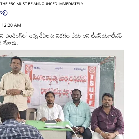
»
THE PRC MUST BE ANNOUNCED IMMEDIATELY.
ాలి
 | 12:28 AM
చాలని పెండింగ్‌లో ఉన్న డీఏలను విడదల చేయాలని టీఎస్‌యూటీఎఫ్‌
డ్‌ చేశారు.