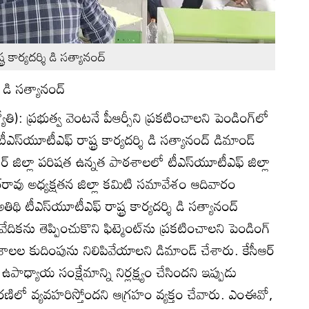
ర కార్యదర్శి డి సత్యానంద్‌
ి డి సత్యానంద్‌
ోతి): ప్రభుత్వ వెంటనే పీఆర్సీని ప్రకటించాలని పెండింగ్‌లో
‌యూటీఎఫ్‌ రాష్ట్ర కార్యదర్శి డి సత్యానంద్‌ డిమాండ్‌
గర్‌ జిల్లా పరిషత ఉన్నత పాఠశాలలో టీఎస్‌యూటీఎఫ్‌ జిల్లా
‌రావు అధ్యక్షతన జిల్లా కమిటి సమావేశం ఆదివారం
ి టీఎస్‌యూటీఎఫ్‌ రాష్ట్ర కార్యదర్శి డి సత్యానంద్‌
ివేదికను తెప్పించుకొని ఫిట్మెంట్‌ను ప్రకటించాలని పెండింగ్‌
ల కుదింపును నిలిపివేయాలని డిమాండ్‌ చేశారు. కేసీఆర్‌
, ఉపాధ్యాయ సంక్షేమాన్ని నిర్లక్ష్యం చేసిందని ఇప్పుడు
ధోరణిలో వ్యవహరిస్తోందని ఆగ్రహం వ్యక్తం చేవారు. ఎంఈవో,