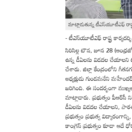
మాట్లాడుతున్న టీఎస్‌యూటీఎఫ్‌ రాష్ట్
- టీఎస్‌యూటీఎఫ్‌ రాష్ట్ర కార్యదర్శ
సిరిసిల్ల టౌన, జూన 28 (ఆంధ్రజ్య
ఉన్న డీఏలను విడదల చేయాలని టీఎస్
చేశారు. జిల్లా కేంద్రంలోని గీతన
అధ్యక్షుడు గుండమనేని మహేందర్
జరిగింది. ఈ సందర్భంగా ముఖ్యఅతిథ
మాట్లాడారు. ప్రభుత్వం పీఆర్‌సీ న
డీఏలను విడదల చేయాలని, పాఠశాల
ప్రభుత్వం ప్రభుత్వ విద్యారంగాన్ని
కాంగ్రెస్‌ ప్రభుత్వం కూడా ఆదే 