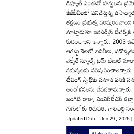
డిప్యూటీ ఎంఈవో పోస్టులను ప్రమోష
కేజీబీవీలలో పనిచేస్తున్న ఉప
తక్షణం ప్రభుత్వ పరిష్కరించాలని కో
మాట్లాడుతూ ఇనసర్వీస్‌ టీచర్స్‌కి స
కుదించాలని అన్నారు. 2003 ఉ
ఆగస్టు నెలలో బదిలీలు, పదోన్నతులు
వెల్ఫేర్‌ స్కూల్స్‌ టైమ్‌ టేబుల్
సమస్యలను పరిష్కరించాలన్నారు. కేజ
టీచింగ్‌ స్టాఫ్‌కు సమాన పనిక
ఆందోళనలను చేపడతామన్నారు. ఈ 
జంగిటి రాజు, ఎంఎస్‌టీఎఫ్‌ జిల్లా ప్
గుగులోతు తిరుపతి, గాలిపెల్లి సంతో
Updated Date - Jun 29 , 2026 
#Telugu News