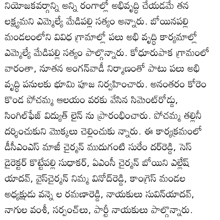
నియోజకవర్గాన్ని అన్ని రంగాల్లో అభివృద్ధి చేయడమే తన
లక్ష్యమని ఎమ్మెల్యే మేడిపల్లి సత్యం అన్నారు. బోయినపల్లి
మండలంలోని వివిధ గ్రామాల్లో పలు అభి వృద్ధి కార్యమాల్లో
ఎమ్మెల్యే మేడిపల్లి సత్యం పాల్గొన్నారు. కోధూరుపాక గ్రామంలో
వారంతా, నూతన అంగన్‌వాడీ నిర్మాణంతో పాటు పలు అభి
వృద్ధి పనులకు భూమి పూజ నిర్వహించారు. అనంతరం కోరెం
కొండ పోచమ్మ ఆలయం వరకు వేసిన సిమెంట్‌రోడ్డు,
సింగిల్‌ఫేజ్‌ విద్యుత్‌ లైన్‌ ను ప్రారంభించారు. పోచమ్మ తల్లినీ
దర్శించుకుని మొక్కలు చెల్లించుకు న్నారు. ఈ కార్యక్రమంలో
డీసీఎంఎస్‌ మాజీ చైర్మన్‌ ముదుగంటి సురేం దర్‌రెడ్డి, సెస్‌
డైరెక్టర్‌ కొట్టేపల్లి సుధాకర్‌, ఏఎంసీ చైర్మన్‌ బోయిని ఎల్లేష్‌
యాదవ్‌, వైస్‌చైర్మన్‌ నిమ్మ వినోద్‌రెడ్డి, కాంగ్రెస్‌ మండల
అధ్యక్షుడు వన్నె ల రమణారెడ్డి, నాయకులు సువిన్‌యాదవ్‌,
నాగుల వంశీ, సర్పంచ్‌లు, పార్టీ నాయకులు పాల్గొన్నారు.