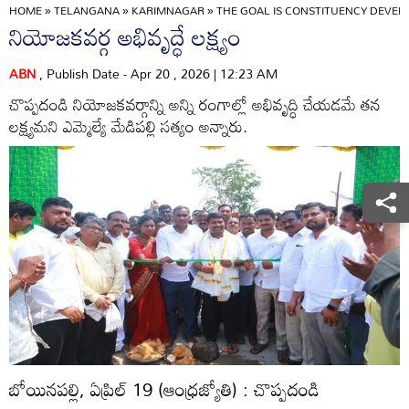
HOME
»
TELANGANA
»
KARIMNAGAR
»
THE GOAL IS CONSTITUENCY DEVEL
నియోజకవర్గ అభివృద్ధే లక్ష్యం
ABN
, Publish Date - Apr 20 , 2026 | 12:23 AM
చొప్పదండి నియోజకవర్గాన్ని అన్ని రంగాల్లో అభివృద్ధి చేయడమే తన
లక్ష్యమని ఎమ్మెల్యే మేడిపల్లి సత్యం అన్నారు.
బోయినపల్లి, ఏప్రిల్‌ 19 (ఆంధ్రజ్యోతి) : చొప్పదండి