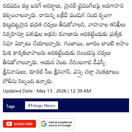
నడపడం వల్ల జరిగే అనర్ధాలు, మైనర్‌ డ్రైవింగ్‌లపై అవగాహన
కల్పించాలన్నారు. రానున్న బక్రీద్‌ పండుగ సంద ర్భంగా
కట్టుదిట్టమైన భద్రత చర్యలు తీసుకోవాలని, వాహనాల తనిఖీలు
నిర్వహిస్తూ పశువుల అక్రమ రవాణాను అరికట్టేందుకు ప్రత్యేక
నిఘా ఏర్పాటు చేయాలన్నారు. గంజాయి, జూదం లాంటి అసాం
ఘిక కార్యకలాపాలను అరికట్టేందుకు ముందస్తు చర్యలు
తీసుకోవాలన్నారు. ఆయన వెంట వేములవాడ డీఎస్పీ
శ్రీనివాసులు, రూరల్‌ సీఐ శ్రీనివాస్‌, ఎస్సై చల్లా వెంకట్రాజం
పోలీసు సిబ్బంది ఉన్నారు.
Updated Date - May 13 , 2026 | 12:39 AM
#Telugu News
Tags
SUBSCRIBE