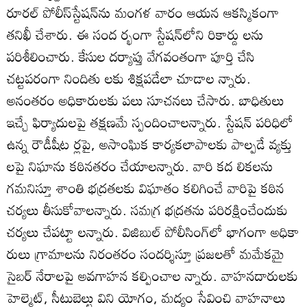
రూరల్‌ పోలీస్‌స్టేషన్‌ను మంగళ వారం ఆయన ఆకస్మికంగా
తనిఖీ చేశారు. ఈ సంద ర్భంగా స్టేషన్‌లోని రికార్డు లను
పరిశీలించారు. కేసుల దర్యాప్తు వేగవంతంగా పూర్తి చేసి
చట్టపరంగా నిందితు లకు శిక్షపడేలా చూడాల న్నారు.
అనంతరం అధికారులకు పలు సూచనలు చేసారు. బాధితులు
ఇచ్చే ఫిర్యాదులపై తక్షణమే స్పందించాలన్నారు. స్టేషన్‌ పరిధిలో
ఉన్న రౌడీషీట ర్లపై, అసాంఘిక కార్యకలాపాలకు పాల్పడే వ్యక్తు
లపై నిఘాను కఠినతరం చేయాలన్నారు. వారి కద లికలను
గమనిస్తూ శాంతి భద్రతలకు విఘాతం కలిగించే వారిపై కఠిన
చర్యలు తీసుకోవాలన్నారు. సమగ్ర భద్రతను పరిరక్షించేందుకు
చర్యలు చేపట్టా లన్నారు. విజిబుల్‌ పోలీసింగ్‌లో భాగంగా అధికా
రులు గ్రామాలను నిరంతరం సందర్శిస్తూ ప్రజలతో మమేకమై
సైబర్‌ నేరాలపై అవగాహన కల్పించాల న్నారు. వాహనదారులకు
హెల్మెట్‌, సీటుబెల్టు విని యోగం, మద్యం సేవించి వాహనాలు