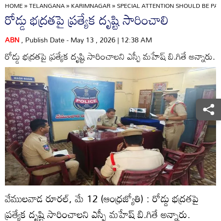
HOME
»
TELANGANA
»
KARIMNAGAR
»
SPECIAL ATTENTION SHOULD BE PAI
రోడ్డు భద్రతపై ప్రత్యేక దృష్టి సారించాలి
ABN
, Publish Date - May 13 , 2026 | 12:38 AM
రోడ్డు భద్రతపై ప్రత్యేక దృష్టి సారించాలని ఎస్పీ మహేష్‌ బి.గితే అన్నారు.
వేములవాడ రూరల్‌, మే 12 (ఆంధ్రజ్యోతి) : రోడ్డు భద్రతపై
ప్రత్యేక దృష్టి సారించాలని ఎస్పీ మహేష్‌ బి.గితే అన్నారు.