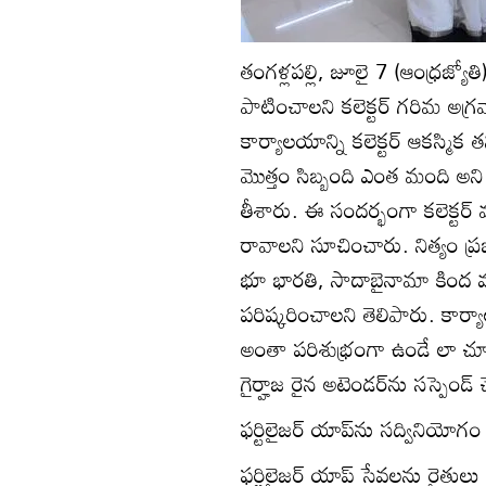
తంగళ్లపల్లి, జూలై 7 (ఆంధ్రజ్య
పాటించాలని కలెక్టర్‌ గరిమ అగ్ర
కార్యాలయాన్ని కలెక్టర్‌ ఆకస్మిక త
మొత్తం సిబ్బంది ఎంత మంది అన
తీశారు. ఈ సందర్భంగా కలెక్టర్
రావాలని సూచించారు. నిత్యం ప
భూ భారతి, సాదాబైనామా కింద వచ్
పరిష్కరించాలని తెలిపారు. కార్
అంతా పరిశుభ్రంగా ఉండే లా చూ
గైర్హాజ రైన అటెండర్‌ను సస్పెండ్‌ చ
ఫర్టిలైజర్‌ యాప్‌ను సద్వినియోగం
ఫర్టిలైజర్‌ యాప్‌ సేవలను రైతులు