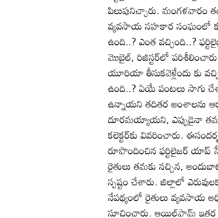
పిలుపునిచ్చారు. మంగళవారం తంగళ్ల
వ్యవసాయ సహకార సంఘంలో కలెక్
ఉంది..? ఎంత వచ్చింది..? ఫర్టిలై
మొబైల్‌, రిజిస్టర్‌లో పరిశీలిం
యూరియా తీసుకవెళ్లేందు కు వచ్చ
ఉంది..? ఏయే పంటలు సాగు చేశారు
ఉన్నాయని తదితర అంశాలను ఆరా 
దూరమయ్యాయని, ఎప్పుడైనా తమ క
కలెక్టర్‌కు వివరించారు. ఈసందర్
రూపొందించిన ఫర్టిలైజర్‌ యాప్‌
రైతులు తమకు నచ్చిన, అందుబా
స్పష్టం చేశారు. జిల్లాలో ఎరువుల
నేపథ్యంలో రైతులు వ్యవసాయ 
సూచించారు. ఆయిల్‌పామ్‌ ఇతర ప