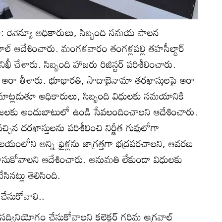
ోతి): రెవెన్యూ అధికారులు, సిబ్బంది సమయ పాలన
వాల్‌ ఆదేశించారు. మంగళవారం తంగళ్లపల్లి తహసీల్దార్‌
నిఖీ చేశారు. సిబ్బంది హాజరు రిజిస్టర్‌ పరిశీలించారు.
ి ఆరా తీశారు. భూభారతి, సాదాబైనామా తరఖాస్తులపై ఆరా
‌ మాట్లడుతూ అధికారులు, సిబ్బంది విధులకు సమయానికి
్రజలకు అందుబాటులో ఉండి సేవలందించాలని ఆదేశించారు.
చిన దరఖాస్తులను పరిశీలించి నిర్ణీత గువులోగా
యాలయంలోని అన్ని ఫైళ్లను జాగ్రత్తగా భద్రపరచాలని, ఆవరణ
సుకోవాలని ఆదేశించారు. అనుమతి లేకుండా విధులకు
ేసినట్లు తెలిసింది.
 చేసుకోవాలి..
 సద్వినియోగం చేసుకోవాలని కలెక్టర్‌ గరిమ అగ్రవాల్‌