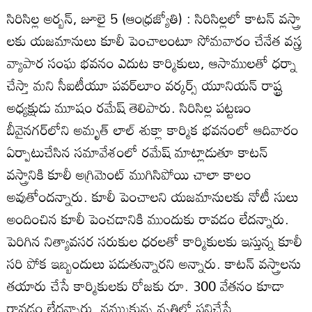
సిరిసిల్ల అర్బన్‌, జూలై 5 (ఆంధ్రజ్యోతి) : సిరిసిల్లలో కాటన్‌ వస్త్రా
లకు యజమానులు కూలీ పెంచాలంటూ సోమవారం చేనేత వస్త్ర
వ్యాపార సంఘ భవనం ఎదుట కార్మికులు, ఆసాములతో ధర్నా
చేస్తా మని సీఐటీయూ పవర్‌లూం వర్కర్స్‌ యూనియన్‌ రాష్ట్ర
అధ్యక్షుడు మూషం రమేష్‌ తెలిపారు. సిరిసిల్ల పట్టణం
బీవైనగర్‌లోని అమృత్‌ లాల్‌ శుక్లా కార్మిక భవనంలో ఆదివారం
ఏర్పాటుచేసిన సమావేశంలో రమేష్‌ మాట్లాడుతూ కాటన్‌
వస్త్రానికి కూలీ అగ్రిమెంట్‌ ముగిసిపోయి చాలా కాలం
అవుతోందన్నారు. కూలీ పెంచాలని యజమానులకు నోటీ సులు
అందించిన కూలీ పెంచడానికి ముందుకు రావడం లేదన్నారు.
పెరిగిన నిత్యావసర సరుకుల ధరలతో కార్మికులకు ఇస్తున్న కూలీ
సరి పోక ఇబ్బందులు పడుతున్నారని అన్నారు. కాటన్‌ వస్త్రాలను
తయారు చేసే కార్మికులకు రోజకు రూ. 300 వేతనం కూడా
రావడం లేదన్నారు. నమ్ముకున్న వృత్తిలో పనిచేస్తే