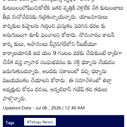
కుటుంబంపోషించుకోలేక ఇతర వృత్తికి వెళ్లలేక నేత కుటుంబాలు
తీవ్ర మనోవేదనకు గురైతున్నాయన్నారు. యాజమానులు
కార్మికుల కష్టాలను గుర్తించి ప్రస్తుతం పెరిగిన ధరల కు
అనుగుణంగా కూలీ పెంచాలని కోరారు. సోమవారం కాటన్‌
కార్మి కులు, ఆసాములు బీవైనగర్‌లోని సీఐటీయూ
కార్యాలయానికి ఉద యం 9 గంటల వరకు చేరుకుంటే ర్యాలీగా
చేనేత వస్త్ర వ్యాపార సంఘభవనం కు వెళ్లి ధర్నాను చేయడం
జరుగుతుందన్నారు. అందరు సకాలంలో వచ్చి ధర్నాను
విజయవంతం చేయాలని కోరారు. ఈ సమావేశంలో జిల్లా
అధ్యక్షుడు కోడం రమణ, అన్నల్‌దాస్‌ గణేష్‌ తది తరులు
పాల్గొన్నారు.
Updated Date - Jul 06 , 2026 | 12:40 AM
#Telugu News
Tags