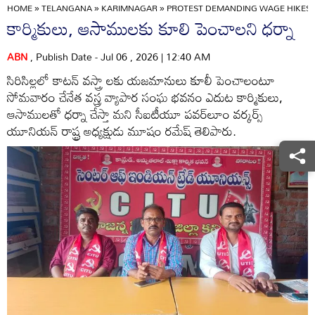
HOME
»
TELANGANA
»
KARIMNAGAR
»
PROTEST DEMANDING WAGE HIKES 
కార్మికులు, ఆసాములకు కూలి పెంచాలని ధర్నా
ABN
, Publish Date - Jul 06 , 2026 | 12:40 AM
సిరిసిల్లలో కాటన్‌ వస్త్రా లకు యజమానులు కూలీ పెంచాలంటూ
సోమవారం చేనేత వస్త్ర వ్యాపార సంఘ భవనం ఎదుట కార్మికులు,
ఆసాములతో ధర్నా చేస్తా మని సీఐటీయూ పవర్‌లూం వర్కర్స్‌
యూనియన్‌ రాష్ట్ర అధ్యక్షుడు మూషం రమేష్‌ తెలిపారు.