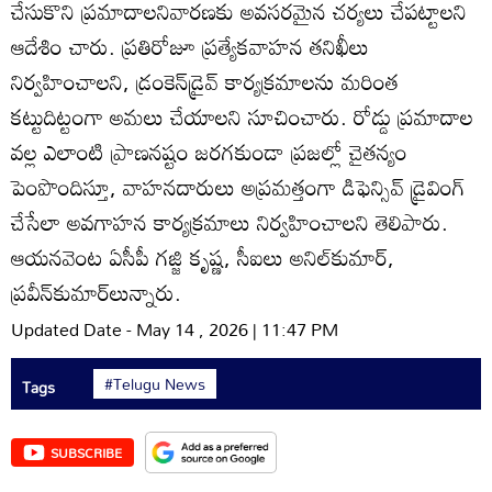
చేసుకొని ప్రమాదాలనివారణకు అవసరమైన చర్యలు చేపట్టాలని
ఆదేశిం చారు. ప్రతిరోజూ ప్రత్యేకవాహన తనిఖీలు
నిర్వహించాలని, డ్రంకెన్‌డ్రైవ్‌ కార్యక్రమాలను మరింత
కట్టుదిట్టంగా అమలు చేయాలని సూచించారు. రోడ్డు ప్రమాదాల
వల్ల ఎలాంటి ప్రాణనష్టం జరగకుండా ప్రజల్లో చైతన్యం
పెంపొందిస్తూ, వాహనదారులు అప్రమత్తంగా డిఫెన్సివ్‌ డ్రైవింగ్‌
చేసేలా అవగాహన కార్యక్రమాలు నిర్వహించాలని తెలిపారు.
ఆయనవెంట ఏసీపీ గజ్జి కృష్ణ, సీఐలు అనిల్‌కుమార్‌,
ప్రవీన్‌కుమార్‌లున్నారు.
Updated Date - May 14 , 2026 | 11:47 PM
#Telugu News
Tags
SUBSCRIBE