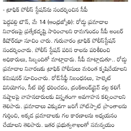
- ట్రాఫిక్‌ పోలీస్‌ స్టేషన్‌ను సందర్శించిన సీపీ
పెద్దపల్లి టౌన్‌, మే 14 (ఆంధ్రజ్యోతి): రోడ్డు ప్రమాదాల
నివారణపై ప్రత్యేకదృష్టి సారించాలని రామగుండం సీపీ అంబర్‌
కిషోర్‌ఝా సూచిం చారు. గురువారం ట్రాఫిక్‌ పోలీస్‌స్టేషన్‌
సందర్శించారు. పోలీస్‌ స్టేషన్‌ పరిస రాలను పరిశీలించి
అధికారులు, సిబ్బందితో మాట్లాడారు. సీపీ మాట్లాడుతూ.. రోడ్డు
ప్రమాదాల నివారణకు ట్రాఫిక్‌ పోలీసులు మరింత కృషిచేయాలని
కమిషనర్‌ సూచించారు. రోడ్‌సేఫ్టీ నిబంధనలు, హెల్మెట్‌
వినియోగం, సీట్‌ బెల్ట్‌ ధరించడం, డ్రంక్‌అండ్‌డ్రైవ్‌ వల్ల కలిగే
నష్టాలపై వాహనదారులకు విస్తృతంగా అవగాహన కల్పించాలని
తెలిపారు. ప్రమాదాలు ఎక్కువగా జరిగే హాట్‌స్పాట్‌ ప్రాంతాలను
గుర్తించి, అక్కడ ప్రమాదాలకు గల కారణాలను అధ్యయనం
చేయాలని తెలిపారు. ఇతర ప్రభుత్వశాఖలతో సమన్వయం