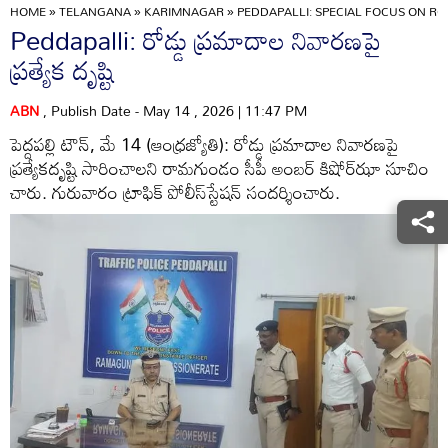
HOME
»
TELANGANA
»
KARIMNAGAR
»
PEDDAPALLI: SPECIAL FOCUS ON R
Peddapalli: రోడ్డు ప్రమాదాల నివారణపై
ప్రత్యేక దృష్టి
ABN
, Publish Date - May 14 , 2026 | 11:47 PM
పెద్దపల్లి టౌన్‌, మే 14 (ఆంధ్రజ్యోతి): రోడ్డు ప్రమాదాల నివారణపై
ప్రత్యేకదృష్టి సారించాలని రామగుండం సీపీ అంబర్‌ కిషోర్‌ఝా సూచిం
చారు. గురువారం ట్రాఫిక్‌ పోలీస్‌స్టేషన్‌ సందర్శించారు.