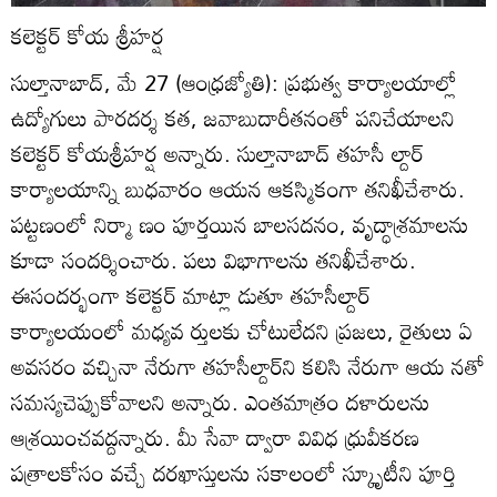
కలెక్టర్‌ కోయ శ్రీహర్ష
సుల్తానాబాద్‌, మే 27 (ఆంధ్రజ్యోతి): ప్రభుత్వ కార్యాలయాల్లో
ఉద్యోగులు పారదర్శ కత, జవాబుదారీతనంతో పనిచేయాలని
కలెక్టర్‌ కోయశ్రీహర్ష అన్నారు. సుల్తానాబాద్‌ తహసీ ల్దార్‌
కార్యాలయాన్ని బుధవారం ఆయన ఆకస్మికంగా తనిఖీచేశారు.
పట్టణంలో నిర్మా ణం పూర్తయిన బాలసదనం, వృద్ధాశ్రమాలను
కూడా సందర్శించారు. పలు విభాగాలను తనిఖీచేశారు.
ఈసందర్భంగా కలెక్టర్‌ మాట్లా డుతూ తహసీల్దార్‌
కార్యాలయంలో మధ్యవ ర్తులకు చోటులేదని ప్రజలు, రైతులు ఏ
అవసరం వచ్చినా నేరుగా తహసీల్దార్‌ని కలిసి నేరుగా ఆయ నతో
సమస్యచెప్పుకోవాలని అన్నారు. ఎంతమాత్రం దళారులను
ఆశ్రయించవద్దన్నారు. మీ సేవా ద్వారా వివిధ ధ్రువీకరణ
పత్రాలకోసం వచ్చే దరఖాస్తులను సకాలంలో స్కూృటీని పూర్తి