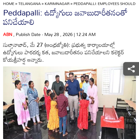
HOME
»
TELANGANA
»
KARIMNAGAR
»
PEDDAPALLI: EMPLOYEES SHOULD 
Peddapalli: ఉద్యోగులు జవాబుదారీతనంతో
పనిచేయాలి
ABN
, Publish Date - May 28 , 2026 | 12:24 AM
సుల్తానాబాద్‌, మే 27 (ఆంధ్రజ్యోతి): ప్రభుత్వ కార్యాలయాల్లో
ఉద్యోగులు పారదర్శ కత, జవాబుదారీతనం పనిచేయాలని కలెక్టర్‌
కోయశ్రీహర్ష అన్నారు.