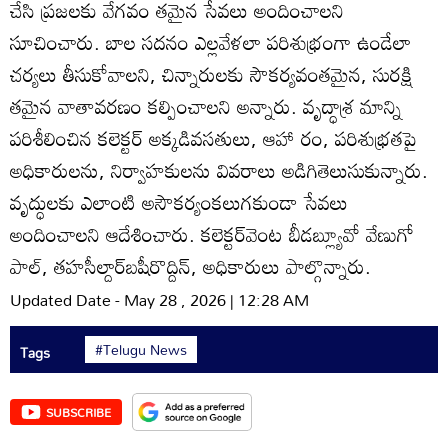
చేసి ప్రజలకు వేగవం తమైన సేవలు అందించాలని
సూచించారు. బాల సదనం ఎల్లవేళలా పరిశుభ్రంగా ఉండేలా
చర్యలు తీసుకోవాలని, చిన్నారులకు సౌకర్యవంతమైన, సురక్షి
తమైన వాతావరణం కల్పించాలని అన్నారు. వృద్ధాశ్ర మాన్ని
పరిశీలించిన కలెక్టర్‌ అక్కడివసతులు, ఆహా రం, పరిశుభ్రతపై
అధికారులను, నిర్వాహకులను వివరాలు అడిగితెలుసుకున్నారు.
వృద్ధులకు ఎలాంటి అసౌకర్యంకలుగకుండా సేవలు
అందించాలని ఆదేశించారు. కలెక్టర్‌వెంట బీడబ్ల్యూవో వేణుగో
పాల్‌, తహసీల్దార్‌బషీరొద్దిన్‌, అధికారులు పాల్గొన్నారు.
Updated Date - May 28 , 2026 | 12:28 AM
#Telugu News
Tags
SUBSCRIBE