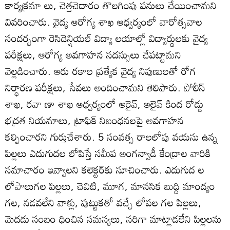
కార్యక్రమా లు, చెత్తచెదారం తొలగింపు పనులు చేయించామని
వివరించారు. వైద్య ఆరోగ్య శాఖ ఆధ్వర్యంలో వారోత్సవాల
సందర్భంగా రెసిడెన్షియల్‌ విద్యా లయాల్లో విద్యార్థులకు వైద్య
పరీక్షలు, ఆరోగ్య అవగాహన సదస్సులు చేపట్టామని
వెల్లడించారు. ఆరు రకాల ప్రత్యేక వైద్య నిపుణులతో రోగ
నిర్ధారణ పరీక్షలు, సేవలు అందించామని తెలిపారు. పోలీస్‌
శాఖ, రవా ణా శాఖ ఆధ్వర్యంలో అరైవ్‌, అలైవ్‌ కింద రోడ్డు
భద్రత నియమాలు, ట్రాఫిక్‌ నిబంధనలపై అవగాహన
కల్పించారని గుర్తుచేశారు. 5 సంవత్స రాలలోపు వయసు ఉన్న
పిల్లలు ఎదుగుదల లోపిస్తే సమీప అంగన్వాడీ కేంద్రాల వారికి
సమాచారం ఇవ్వాలని కలెక్టర్‌కు సూచించారు. ఎదుగుద ల
లోపాలుగల పిల్లలు, చెవిటి, మూగ, మానసిక బుద్ది మాంద్యం
గల, నడవలేని వాళ్లు, పుట్టుకతో వచ్చే లోపల గల పిల్లలు,
మెదడు సంబం ధించిన సమస్యలు, సరిగా మాట్లాడలేని పిల్లలను