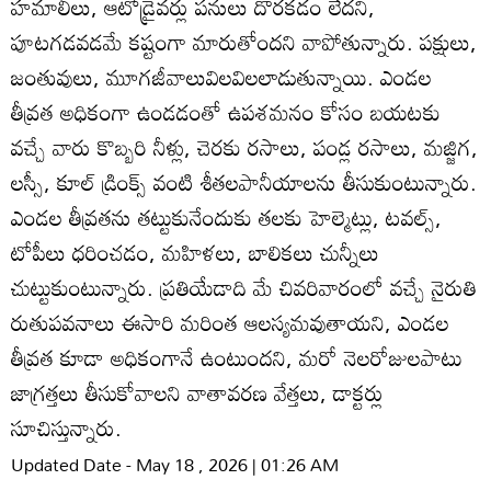
హమాలీలు, ఆటోడ్రైవర్లు పనులు దొరకడం లేదని,
పూటగడవడమే కష్టంగా మారుతోందని వాపోతున్నారు. పక్షులు,
జంతువులు, మూగజీవాలువిలవిలలాడుతున్నాయి. ఎండల
తీవ్రత అధికంగా ఉండడంతో ఉపశమనం కోసం బయటకు
వచ్చే వారు కొబ్బరి నీళ్లు, చెరకు రసాలు, పండ్ల రసాలు, మజ్జిగ,
లస్సీ, కూల్‌ డ్రింక్స్‌ వంటి శీతలపానీయాలను తీసుకుంటున్నారు.
ఎండల తీవ్రతను తట్టుకునేందుకు తలకు హెల్మెట్లు, టవల్స్‌,
టోపీలు ధరించడం, మహిళలు, బాలికలు చున్నీలు
చుట్టుకుంటున్నారు. ప్రతియేడాది మే చివరివారంలో వచ్చే నైరుతి
రుతుపవనాలు ఈసారి మరింత ఆలస్యమవుతాయని, ఎండల
తీవ్రత కూడా అధికంగానే ఉంటుందని, మరో నెలరోజులపాటు
జాగ్రత్తలు తీసుకోవాలని వాతావరణ వేత్తలు, డాక్టర్లు
సూచిస్తున్నారు.
Updated Date - May 18 , 2026 | 01:26 AM