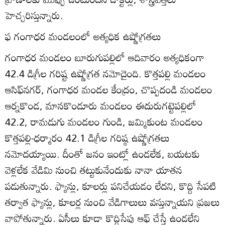
హెచ్చరిస్తున్నారు.
ఫ గంగాధర మండలంలో అత్యధిక ఉష్ణోగ్రతలు
గంగాధర మండలం బూరుగుపల్లిలో ఆదివారం అత్యధికంగా
42.4 డిగ్రీల గరిష్ట ఉష్ణోగ్రత నమోదైంది. కొత్తపల్లి మండలం
ఆసిఫ్‌నగర్‌, గంగాధర మండల కేంద్రం, చొప్పదండి మండలం
ఆర్నకొండ, మానకొండూరు మండలం ఈదురుగట్టెపల్లిలో
42.2, రామడుగు మండలం గుండి, జమ్మికుంట మండలం
కొత్తపల్లి-ధర్మారం 42.1 డిగ్రీల గరిష్ఠ ఉష్ణోగ్రతలు
నమోదయ్యాయి. దీంతో జనం ఇంట్లో ఉండలేక, బయటకు
వెళ్లలేక వేడిమి నుంచి తట్టుకునేందుకు నానా యాతన
పడుతున్నారు. ఫ్యాన్లు, కూలర్లు పనిచేయడం లేదని, కొద్ది సేపటి
తర్వాత ఫ్యాన్లు, కూలర్ల నుంచి వేడిగాలులు వస్తున్నాయని ప్రజలు
వాపోతున్నారు. ఏసీలు కూడా కొద్దిసేపు ఆఫ్‌ చేస్తే ఉండలేని