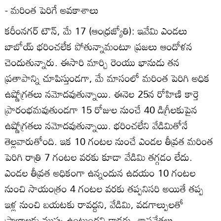
- మరింత పెరిగే అవకాశాలు
కరీంనగర్‌ టౌన్‌, మే 17 (ఆంధ్రజ్యోతి): ఇవేమి ఎండలు
బాబోయ్‌ భరించలేక పోతున్నామంటూ ప్రజలు ఆందోళన
చెందుతున్నారు. ఈసారి మార్చి రెంయు భానుడు తన
ప్రతాపాన్ని చూపిస్తుండగా, మే మాసంలో మరింత పెరిగి అధిక
ఉష్ణోగ్రతలు నమోదవుతున్నాయి. ఈనెల 25న రోహిణి కార్తె
ప్రారంభమవుతుండగా 15 రోజుల నుంచే 40 డిగ్రీలకుపైన
ఉష్ణోగ్రతలు నమోదవుతున్నాయి. భరించలేని వేడిమితోనే
తెల్లవారుతోంది. ఇక 10 గంటల నుంచే ఎండల తీవ్రత మరింత
పెరిగి రాత్రి 7 గంటల వరకు కూడా వేడిమి తగ్గడం లేదు.
ఎండల తీవ్రత అధికంగా ఉన్నందున ఉదయం 10 గంటల
నుంచి సాయంత్రం 4 గంటల వరకు తప్పనిసరి అయితే తప్ప
ఇళ్ల నుంచి బయటకు రావద్దని, వేడిమి, వడగాల్పులతో
ప్రాణాలకు ముప్పు ఉంటుందని డాక్టర్లు, శాస్త్రవేత్తలు