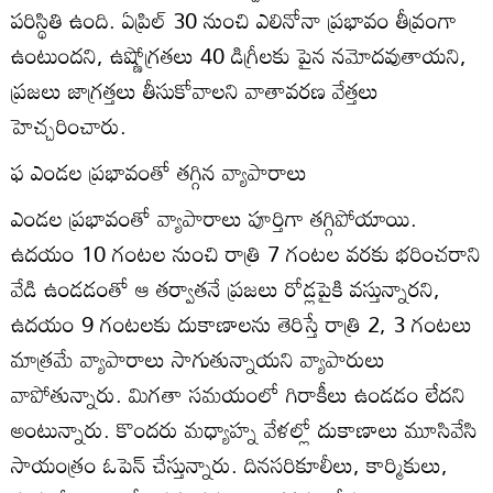
పరిస్థితి ఉంది. ఏప్రిల్‌ 30 నుంచి ఎలినోనా ప్రభావం తీవ్రంగా
ఉంటుందని, ఉష్ణోగ్రతలు 40 డిగ్రీలకు పైన నమోదవుతాయని,
ప్రజలు జాగ్రత్తలు తీసుకోవాలని వాతావరణ వేత్తలు
హెచ్చరించారు.
ఫ ఎండల ప్రభావంతో తగ్గిన వ్యాపారాలు
ఎండల ప్రభావంతో వ్యాపారాలు పూర్తిగా తగ్గిపోయాయి.
ఉదయం 10 గంటల నుంచి రాత్రి 7 గంటల వరకు భరించరాని
వేడి ఉండడంతో ఆ తర్వాతనే ప్రజలు రోడ్లపైకి వస్తున్నారని,
ఉదయం 9 గంటలకు దుకాణాలను తెరిస్తే రాత్రి 2, 3 గంటలు
మాత్రమే వ్యాపారాలు సాగుతున్నాయని వ్యాపారులు
వాపోతున్నారు. మిగతా సమయంలో గిరాకీలు ఉండడం లేదని
అంటున్నారు. కొందరు మధ్యాహ్న వేళల్లో దుకాణాలు మూసివేసి
సాయంత్రం ఓపెన్‌ చేస్తున్నారు. దినసరికూలీలు, కార్మికులు,