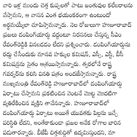
వారి ఇళ్ల ముందు చెత్త కుప్పలతో పాటు జంతువుల కలేబరాలను
వేస్తామని, ఆ వాసన ఎంత భయంకరంగా ఉంటుందో
అర్థమయ్యేలా చూపిస్తామన్నారు. నెల రోజులుగా హుజూరాబాద్‌
ప్రజలు డంపింగ్‌యార్డు వద్దంటూ నిరసనలు చేస్తున్న సీఎం
రేవంత్‌రెడ్డికి వినబడడం లేదని ప్రశ్నించారు. డంపింగ్‌యార్డును
రద్దు చేసేందుకు మానవ హక్కుల కమిషన్‌, ఎస్సీ, ఎస్టీ, బీసీ
కమిషన్లను సైతం ఆశ్రయిస్తామన్నారు. త్వరలోనే రాష్ట్ర
గవర్నర్‌ను కలిసి వినతి పత్రం అందజేస్తామన్నారు. రాష్ట్ర
ముఖ్యమంత్రి రేవంత్‌రెడ్డి హుజూరాబాద్‌లో డంపింగ్‌యార్డు
ఏర్పాటు చేస్తామని ప్రకటించిన వెంటనే మొట్ట మొదటిగా
వ్యతిరేకించిన వ్యక్తిని తానేనన్నారు. హుజూరాబాద్‌లో
డంపింగ్‌యార్డు ఏర్పాటు అయితే యువతకు పిల్లను ఇచ్చే
పరిస్థితి లేదని, అంతేకాకుండా ప్రజల అనేక రోగాల బారిన
పడుతారన్నారు. బీజేపీ చిత్తశుద్ధితో ఉద్యమిస్తుందని, మా