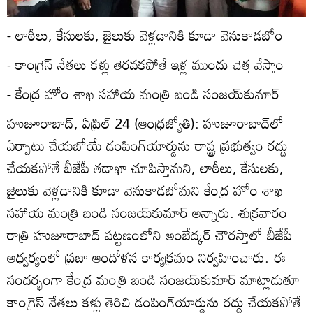
- లాఠీలు, కేసులకు, జైలుకు వెళ్లడానికి కూడా వెనుకాడబోం
- కాంగ్రెస్‌ నేతలు కళ్లు తెరవకపోతే ఇళ్ల ముందు చెత్త వేస్తాం
- కేంద్ర హోం శాఖ సహాయ మంత్రి బండి సంజయ్‌కుమార్‌
హుజూరాబాద్‌, ఏప్రిల్‌ 24 (ఆంధ్రజ్యోతి): హుజూరాబాద్‌లో
ఏర్పాటు చేయబోయే డంపింగ్‌యార్డును రాష్ట్ర ప్రభుత్వం రద్దు
చేయకపోతే బీజేపీ తడాఖా చూపిస్తామని, లాఠీలు, కేసులకు,
జైలుకు వెళ్లడానికి కూడా వెనుకాడబోమని కేంద్ర హోం శాఖ
సహాయ మంత్రి బండి సంజయ్‌కుమార్‌ అన్నారు. శుక్రవారం
రాత్రి హుజూరాబాద్‌ పట్టణంలోని అంబేద్కర్‌ చౌరస్తాలో బీజేపీ
ఆధ్వర్యంలో ప్రజా ఆందోళన కార్యక్రమం నిర్వహించారు. ఈ
సందర్భంగా కేంద్ర మంత్రి బండి సంజయ్‌కుమార్‌ మాట్లాడుతూ
కాంగ్రెస్‌ నేతలు కళ్లు తెరిచి డంపింగ్‌యార్డును రద్దు చేయకపోతే