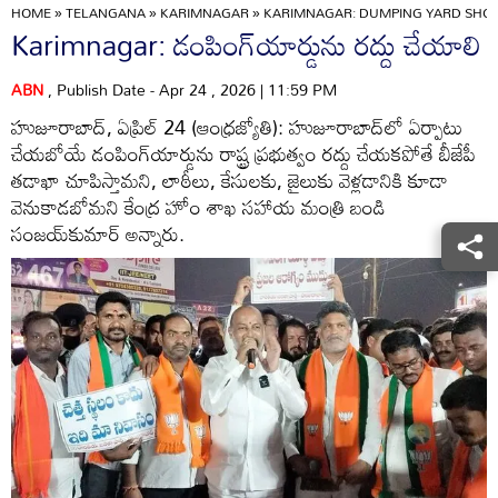
HOME
»
TELANGANA
»
KARIMNAGAR
»
KARIMNAGAR: DUMPING YARD SHOU
Karimnagar: డంపింగ్‌యార్డును రద్దు చేయాలి
ABN
, Publish Date - Apr 24 , 2026 | 11:59 PM
హుజూరాబాద్‌, ఏప్రిల్‌ 24 (ఆంధ్రజ్యోతి): హుజూరాబాద్‌లో ఏర్పాటు
చేయబోయే డంపింగ్‌యార్డును రాష్ట్ర ప్రభుత్వం రద్దు చేయకపోతే బీజేపీ
తడాఖా చూపిస్తామని, లాఠీలు, కేసులకు, జైలుకు వెళ్లడానికి కూడా
వెనుకాడబోమని కేంద్ర హోం శాఖ సహాయ మంత్రి బండి
సంజయ్‌కుమార్‌ అన్నారు.