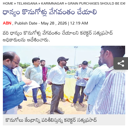
HOME
»
TELANGANA
»
KARIMNAGAR
»
GRAIN PURCHASES SHOULD BE EXP
ధాన్యం కొనుగోళ్లు వేగవంతం చేయాలి
ABN
, Publish Date - May 28 , 2026 | 12:19 AM
వరి ధాన్యం కొనుగోళ్లు వేగవంతం చేయాలని కలెక్టర్‌ సత్యప్రసాద్‌
అధికారులను ఆదేశించారు.
కొనుగోలు కేంద్రాన్ని పరిశీలిస్తున్న కలెక్టర్‌ సత్యప్రసాద్‌