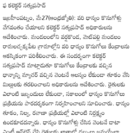
ఫ కలెక్టర్‌ సత్యప్రసాద్‌
ఇబ్రహీంపట్నం, మే27(ఆంధ్రజ్యోతి): వరి ధాన్యం కొనుగోళ్లు
వేగవంతం చేయాలని కలెక్టర్‌ సత్యప్రసాద్‌ అధికారులను
ఆదేశించారు. మండలంలోని వర్షకొండ, మెట్‌పల్లి మండలం
రామలచ్చక్కపేట గ్రామాల్లోని వరి ధాన్యం కొనుగోలు కేంద్రాలను
ఆకస్మికంగా పరిశీలించారు. ఈ సందర్భంగా కలెక్టర్‌
సత్యప్రసాద్‌ మాట్లాడుతూ కొనుగోలు కేంద్రాలకు వచ్చిన
ధాన్యాన్ని మ్యాచర్‌ వచ్చిన వెంటనే ఆలస్యం లేకుండా తూకం వేసి
మిల్లులకు తరలించాలని అధికారులను ఆదేశించారు. రైతులకు
ఎలాంటి ఇబ్బందులు లేకుండా, సకాలంలో ధాన్యం కొనుగోలు
ప్రక్రియను పారదర్శకంగా నిర్వహించాలని సూచించారు. ధాన్యం
తూకం, నిల్వ, రవాణా ప్రక్రియల్లో ఎలాంటి నిర్లక్ష్యం
ఉండకూడదన్నారు. ధాన్యం కొనుగోళ్లు చేసిన వెంటనే డాటా
ఎంట్రీ ఆన్‌లైన్‌ చేసి రైతులకు ఖాతాలో డబ్బులు జమయ్యేలా