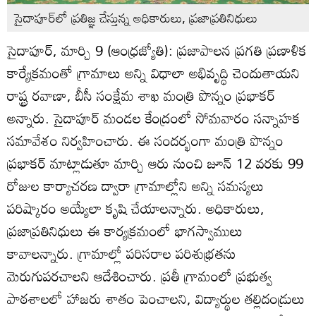
సైదాపూర్‌లో ప్రతిజ్ఞ చేస్తున్న అధికారులు, ప్రజాప్రతినిధులు
సైదాపూర్‌, మార్చి 9 (ఆంధ్రజ్యోతి): ప్రజాపాలన ప్రగతి ప్రణాళిక
కార్యేక్రమంతో గ్రామాలు అన్ని విధాలా అభివృద్ధి చెందుతాయని
రాష్ట్ర రవాణా, బీసీ సంక్షేమ శాఖ మంత్రి పొన్నం ప్రభాకర్‌
అన్నారు. సైదాపూర్‌ మండల కేంద్రంలో సోమవారం సన్నాహక
సమావేశం నిర్వహించారు. ఈ సందర్భంగా మంత్రి పొన్నం
ప్రభాకర్‌ మాట్లాడుతూ మార్చి ఆరు నుంచి జూన్‌ 12 వరకు 99
రోజుల కార్యాచరణ ద్వారా గ్రామాల్లోని అన్ని సమస్యలు
పరిష్కారం అయ్యేలా కృషి చేయాలన్నారు. అధికారులు,
ప్రజాప్రతినిధులు ఈ కార్యక్రమంలో భాగస్వాములు
కావాలన్నారు. గ్రామాల్లో పరిసరాల పరిశుభ్రతను
మెరుగుపరచాలని ఆదేశించారు. ప్రతీ గ్రామంలో ప్రభుత్వ
పాఠశాలలో హాజరు శాతం పెంచాలని, విద్యార్థుల తల్లిదండ్రులు