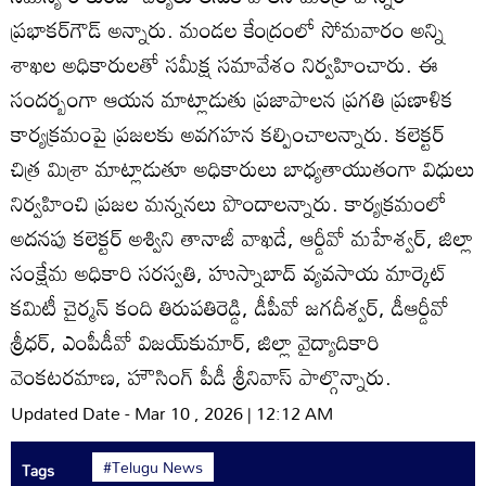
ప్రభాకర్‌గౌడ్‌ అన్నారు. మండల కేంద్రంలో సోమవారం అన్ని
శాఖల అధికారులతో సమీక్ష సమావేశం నిర్వహించారు. ఈ
సందర్బంగా ఆయన మాట్లాడుతు ప్రజాపాలన ప్రగతి ప్రణాళిక
కార్యక్రమంపై ప్రజలకు అవగహన కల్పించాలన్నారు. కలెక్టర్‌
చిత్ర మిశ్రా మాట్లాడుతూ అధికారులు బాధ్యతాయుతంగా విధులు
నిర్వహించి ప్రజల మన్ననలు పొందాలన్నారు. కార్యక్రమంలో
అదనపు కలెక్టర్‌ అశ్విని తానాజీ వాఖడే, ఆర్డీవో మహేశ్వర్‌, జిల్లా
సంక్షేమ అధికారి సరస్వతి, హుస్నాబాద్‌ వ్యవసాయ మార్కెట్‌
కమిటీ చైర్మన్‌ కంది తిరుపతిరెడ్డి, డీపీవో జగదీశ్వర్‌, డీఆర్డీవో
శ్రీధర్‌, ఎంపీడీవో విజయ్‌కుమార్‌, జిల్లా వైద్యాదికారి
వెంకటరమాణ, హౌసింగ్‌ పీడీ శ్రీనివాస్‌ పాల్గొన్నారు.
Updated Date - Mar 10 , 2026 | 12:12 AM
#Telugu News
Tags