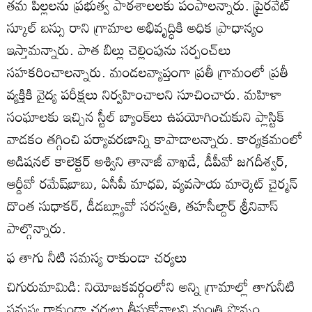
తమ పిల్లలను ప్రభుత్వ పాఠశాలలకు పంపాలన్నారు. ప్రైరవేట్‌
స్కూల్‌ బస్సు రాని గ్రామాల అభివృద్ధికి అధిక ప్రాధాన్యం
ఇస్తామన్నారు. పాత బిల్లు చెల్లింపును సర్పంచ్‌లు
సహకరించాలన్నారు. మండలవ్యాప్తంగా ప్రతీ గ్రామంలో ప్రతీ
వ్యక్తికి వైద్య పరీక్షలు నిర్వహించాలని సూచించారు. మహిళా
సంఘాలకు ఇచ్చిన స్టీల్‌ బ్యాంక్‌లు ఉపయోగించుకుని ప్లాస్టిక్‌
వాడకం తగ్గించి పర్యావరణాన్ని కాపాడాలన్నారు. కార్యక్రమంలో
అడిషనల్‌ కాలెక్టర్‌ అశ్విని తానాజీ వాఖడే, డీపీవో జగదీశ్వర్‌,
ఆర్డీవో రమేష్‌బాబు, ఏసీపీ మాధవి, వ్యవసాయ మార్కెట్‌ చైర్మన్‌
దొంత సుధాకర్‌, డీడబ్ల్యూవో సరస్వతి, తహసీల్దార్‌ శ్రీనివాస్‌
పాల్గొన్నారు.
ఫ తాగు నీటి సమస్య రాకుండా చర్యలు
చిగురుమామిడి: నియోజకవర్గంలోని అన్ని గ్రామాల్లో తాగునీటి
సమస్య రాకుండా చర్యలు తీసుకోవాలని మంత్రి పొన్నం