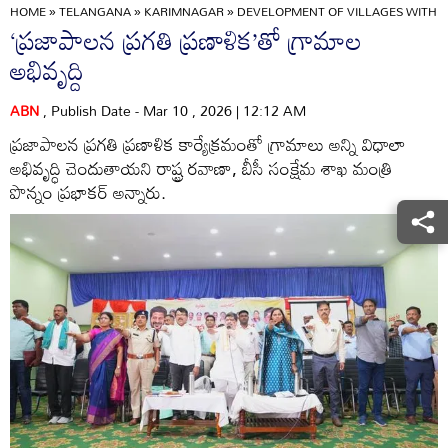
HOME
»
TELANGANA
»
KARIMNAGAR
»
DEVELOPMENT OF VILLAGES WITH T
‘ప్రజాపాలన ప్రగతి ప్రణాళిక’తో గ్రామాల
అభివృద్ది
ABN
, Publish Date - Mar 10 , 2026 | 12:12 AM
ప్రజాపాలన ప్రగతి ప్రణాళిక కార్యేక్రమంతో గ్రామాలు అన్ని విధాలా
అభివృద్ధి చెందుతాయని రాష్ట్ర రవాణా, బీసీ సంక్షేమ శాఖ మంత్రి
పొన్నం ప్రభాకర్‌ అన్నారు.