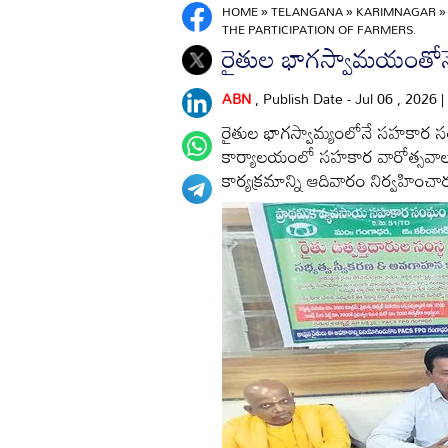
HOME
»
TELANGANA
»
KARIMNAGAR
THE PARTICIPATION OF FARMERS.
రైతుల భాగస్వామయంతోన
ABN
, Publish Date - Jul 06 , 2026
రైతుల భాగస్వామ్యంలోనే సహకార సంఘ
కార్యాలయంలో సహకార వారోత్సవాలు, 
కార్యక్రమాన్ని ఆదివారం నిర్వహించా