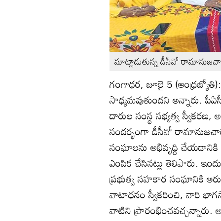
మాట్లాడుతున్న డీసీవో రామానుజచా
గంగాధర, జూలై 5 (ఆంధ్రజ్యోతి
సాధ్యమవుతుందని అన్నారు. పీఏస
దారుల సంస్థ సభ్యత్వ స్వీకరణ,
సందర్భంగా డీసీవో రామానుజచా
సంఘాలను అభివృద్ది చేయడానికి
ఎంపిక చేసినట్లు తెలిపారు. ఇ
ప్రభుత్వ సహకార సంఘానికి ఆరు
వాటాధనం స్వీకరించి, వారి భాగస్వామ
వాటిని ప్రారంభించవచ్చన్నారు