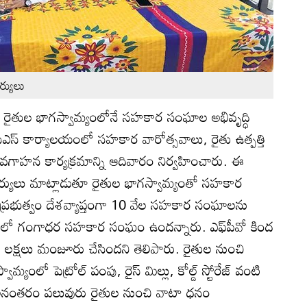
ర్యులు
): రైతుల భాగస్వామ్యంలోనే సహకార సంఘాల అభివృద్ధి
ీఎస్‌ కార్యాలయంలో సహకార వారోత్సవాలు, రైతు ఉత్పత్తి
 అవగాహన కార్యక్రమాన్ని ఆదివారం నిర్వహించారు. ఈ
ర్యులు మాట్లాడుతూ రైతుల భాగస్వామ్యంతో సహకార
 ప్రభుత్వం దేశవ్యాప్తంగా 10 వేల సహకార సంఘాలను
ందులో గంగాధర సహకార సంఘం ఉందన్నారు. ఎఫ్‌పీవో కింద
 లక్షలు మంజూరు చేసిందని తెలిపారు. రైతుల నుంచి
్యంలో పెట్రోల్‌ పంపు, రైస్‌ మిల్లు, కోల్డ్‌ స్టోరేజ్‌ వంటి
. అనంతరం పలువురు రైతుల నుంచి వాటా ధనం