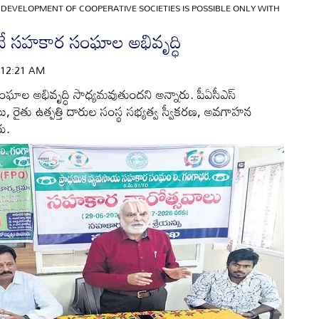
»
DEVELOPMENT OF COOPERATIVE SOCIETIES IS POSSIBLE ONLY WITH
ే సహకార సంఘాల అభివృద్ధి
 | 12:21 AM
ాల అభివృద్ధి సాధ్యమవుతుందని అన్నారు. పీఏసీఎస్‌
రైతు ఉత్పత్తి దారుల సంస్థ సభ్యత్వ స్వీకరణ, అవగాహన
రు.