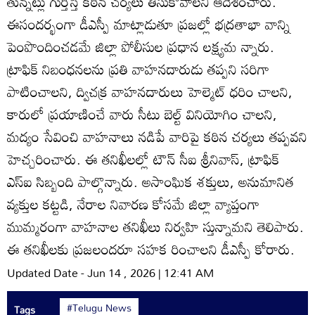
తున్నట్లు గుర్తిస్తే కఠిన చర్యలు తీసుకోవాలని ఆదేశించారు.
ఈసందర్భంగా డీఎస్పీ మాట్లాడుతూ ప్రజల్లో భద్రతాభా వాన్ని
పెంపొందించడమే జిల్లా పోలీసుల ప్రధాన లక్ష్యమ న్నారు.
ట్రాఫిక్‌ నిబంధనలను ప్రతి వాహనదారుడు తప్పని సరిగా
పాటించాలని, ద్విచక్ర వాహనదారులు హెల్మెట్‌ ధరిం చాలని,
కారులో ప్రయాణించే వారు సీటు బెల్ట్‌ వినియోగిం చాలని,
మద్యం సేవించి వాహనాలు నడిపే వారిపై కఠిన చర్యలు తప్పవని
హెచ్చరించారు. ఈ తనిఖీలల్లో టౌన్‌ సీఐ శ్రీనివాస్‌, ట్రాఫిక్‌
ఎస్‌ఐ సిబ్బంది పాల్గొన్నారు. అసాంఘిక శక్తులు, అనుమానిత
వ్యక్తుల కట్టడి, నేరాల నివారణ కోసమే జిల్లా వ్యాప్తంగా
ముమ్మరంగా వాహనాల తనిఖీలు నిర్వహి స్తున్నామని తెలిపారు.
ఈ తనిఖీలకు ప్రజలందరూ సహక రించాలని డీఎస్పీ కోరారు.
Updated Date - Jun 14 , 2026 | 12:41 AM
#Telugu News
Tags