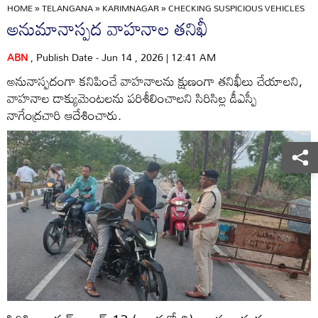
HOME
»
TELANGANA
»
KARIMNAGAR
»
CHECKING SUSPICIOUS VEHICLES
అనుమానాస్పద వాహనాల తనిఖీ
ABN
, Publish Date - Jun 14 , 2026 | 12:41 AM
అనునాస్పదంగా కనిపించే వాహనాలను క్షుణంగా తనిఖీలు చేయాలని,
వాహనాల డాక్యుమెంటలను పరిశీలించాలని సిరిసిల్ల డీఎస్పీ
నాగేంద్రచారి ఆదేశించారు.