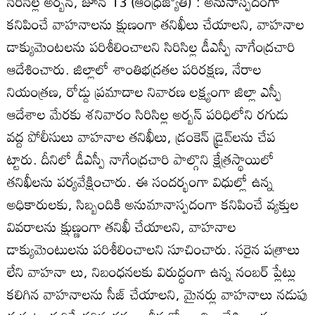
సిరిసిల్ల అర్బన్‌, జూన్‌ 13 (ఆంధ్రజ్యోతి) : అనునాస్పదంగా
కనిపించే వాహనాలను క్షుణంగా తనిఖీలు చేయాలని, వాహనాల
డాక్యుమెంటలను పరిశీలించాలని సిరిసిల్ల డీఎస్పీ నాగేంద్రచారి
ఆదేశించారు. జిల్లాలో శాంతిభద్రతల పరిరక్షణ, నేరాల
నియంత్రణ, రోడ్డు ప్రమాదాల నివారణ లక్ష్యంగా జిల్లా ఎస్పీ
ఆదేశాల మేరకు శనివారం సిరిసిల్ల అర్బన్‌ పరిధిలోని రగుడు
వద్ద పోలీసులు వాహనాల తనిఖీలు, డ్రంకెన్‌ డ్రైవ్‌లను చేప
ట్టారు. దీనిలో డీఎస్పీ నాగేంద్రచారి పాల్గొని క్షేత్రస్థాయిలో
తనిఖీలను పర్యవేక్షించారు. ఈ సందర్భంగా విధుల్లో ఉన్న
అధికారులకు, సిబ్బందికి అనుమానాస్పదంగా కనిపించే వ్యక్తుల
వివరాలను క్షుణ్ణంగా తనిఖీ చేయాలని, వాహనాల
డాక్యుమెంటులను పరిశీలించాలని సూచించారు. సరైన పత్రాలు
లేని వాహనా లు, నిబంధనలకు విరుద్ధంగా ఉన్న నంబర్‌ ప్లేట్లు
కలిగిన వాహనాలను సీజ్‌ చేయాలని, మైనర్లు వాహనాలు నడుపు