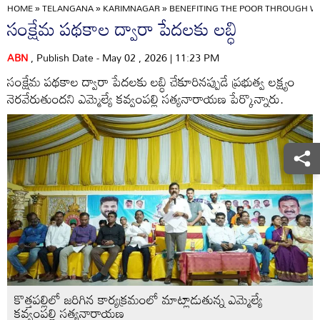
HOME
»
TELANGANA
»
KARIMNAGAR
»
BENEFITING THE POOR THROUGH W
సంక్షేమ పథకాల ద్వారా పేదలకు లబ్ధి
ABN
, Publish Date - May 02 , 2026 | 11:23 PM
సంక్షేమ పథకాల ద్వారా పేదలకు లబ్ధి చేకూరినప్పుడే ప్రభుత్వ లక్ష్యం
నెరవేరుతుందని ఎమ్మెల్యే కవ్వంపల్లి సత్యనారాయణ పేర్కొన్నారు.
కొత్తపల్లిలో జరిగిన కార్యక్రమంలో మాట్లాడుతున్న ఎమ్మెల్యే
కవ్వంపల్లి సత్యనారాయణ