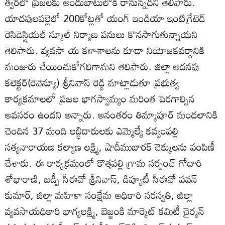
త్వరలో ప్రజలకు అందుబాటులోకి రానున్నదని తెలిపారు.
యాదపులపల్లెలో 200కోట్లతో యంగ్‌ ఇండియా ఇంటిగ్రేటెడ్‌
రెసిడెస్షియల్‌ స్కూల్‌ నిర్మాణ పనులు కొనసాగుతున్నాయని
తెలిపారు. వ్యవసా య కళాశాలను కూడా నియోజకవర్గానికి
మంజురు చేయించుకోగలిగామని తెలిపారు. జిల్లా అదనపు
కలెక్టర్‌(రెవెన్యూ) శ్రీనివాస్‌ రెడ్డి మాట్లాడుతూ ప్రభుత్వ
కార్యక్రమాలలో ప్రజల భాగస్వామ్యం మరింత పెరగాల్సిన
అవసరం ఉందని అన్నారు. అనంతరం తిమ్మాపూర్‌ మండలానికి
చెందిన 37 మంది లబ్ధిదారులకు ఎమ్మెల్యే కవ్వంపల్లి
సత్యనారాయణ కల్యాణ లక్ష్మి, షాదీముబారక్‌ చెక్కులను పంపిణీ
చేశారు. ఈ కార్యక్రమంలో కొత్తపల్లి గ్రామ సర్పంచ్‌ గోదారి
శోభారాణి, జడ్పీ సీఈవో శ్రీనివాస్‌, డిప్యూటీ సీఈవో పవన్‌
కుమార్‌, జిల్లా మహిళా సంక్షేమ అధికారి సరస్వతి, జిల్లా
వ్యవసాయధికారి భాగ్యలక్ష్మి, బెజ్జంకి మార్కెట్‌ కమిటీ చైర్మన్‌