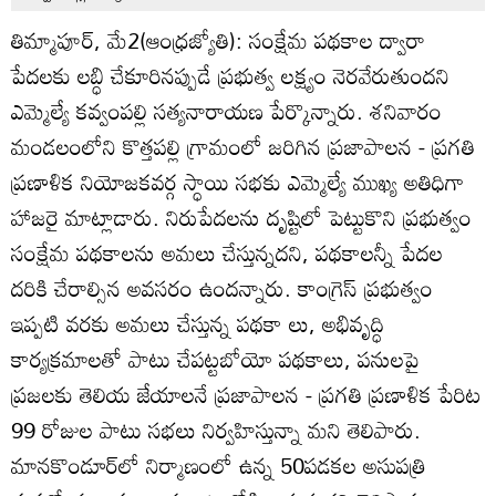
తిమ్మాపూర్‌, మే2(ఆంధ్రజ్యోతి): సంక్షేమ పథకాల ద్వారా
పేదలకు లబ్ధి చేకూరినప్పుడే ప్రభుత్వ లక్ష్యం నెరవేరుతుందని
ఎమ్మెల్యే కవ్వంపల్లి సత్యనారాయణ పేర్కొన్నారు. శనివారం
మండలంలోని కొత్తపల్లి గ్రామంలో జరిగిన ప్రజాపాలన - ప్రగతి
ప్రణాళిక నియోజకవర్గ స్ధాయి సభకు ఎమ్మెల్యే ముఖ్య అతిధిగా
హాజరై మాట్లాడారు. నిరుపేదలను దృష్టిలో పెట్టుకొని ప్రభుత్వం
సంక్షేమ పథకాలను అమలు చేస్తున్నదని, పథకాలన్నీ పేదల
దరికి చేరాల్సిన అవసరం ఉందన్నారు. కాంగ్రెస్‌ ప్రభుత్వం
ఇప్పటి వరకు అమలు చేస్తున్న పథకా లు, అభివృద్ధి
కార్యక్రమాలతో పాటు చేపట్టబోయో పథకాలు, పనులపై
ప్రజలకు తెలియ జేయాలనే ప్రజాపాలన - ప్రగతి ప్రణాళిక పేరిట
99 రోజుల పాటు సభలు నిర్వహిస్తున్నా మని తెలిపారు.
మానకొండూర్‌లో నిర్మాణంలో ఉన్న 50పడకల అసుపత్రి