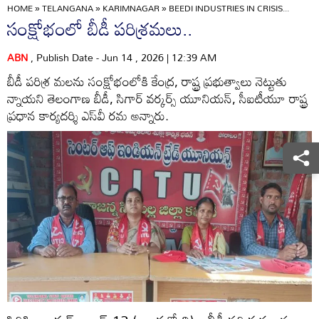
HOME
»
TELANGANA
»
KARIMNAGAR
»
BEEDI INDUSTRIES IN CRISIS...
సంక్షోభంలో బీడీ పరిశ్రమలు..
ABN
, Publish Date - Jun 14 , 2026 | 12:39 AM
బీడీ పరిశ్ర మలను సంక్షోభంలోకి కేంద్ర, రాష్ట్ర ప్రభుత్వాలు నెట్టుతు
న్నాయని తెలంగాణ బీడీ, సిగార్‌ వర్కర్స్‌ యూనియన్‌, సీఐటీయూ రాష్ట్ర
ప్రధాన కార్యదర్శి ఎస్‌వీ రమ అన్నారు.