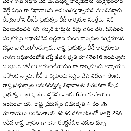
పరిశ్రమపై ఆధార పడి పనిచేస్తున్న కార్మికులను సంక్షోభంలోకి
నెట్టే విధం గా విధానాలను అవలంబిస్తున్నాయని మండిపడ్డారు.
కేంద్రంలోని బీజేపీ ప్రభుత్వం బీడీ కార్మికుల సంక్షేమా నికి
సంబంధించిన సెస్‌ వెల్ఫేర్‌ బోర్డును రద్దు చేసిం దని, దీనివలన
పరిశ్రమపై ఆధారపడిన లక్షలాది మంది కార్మికుల సంక్షేమానికి
నష్టం వాటిల్లుతోందన్నారు. రాష్ట్ర ప్రభుత్వం బీడీ కార్మికులకు
తాము అధికారంలోకి వస్తే జీవన భృతి రూ4వేల16 అందిస్తామ
ని ఇచ్చిన హామీని అమలుచేయకుం డా కార్మికులకు అన్యాయం
చేస్తోంద న్నారు. బీడీ కార్మికులకు నష్టం చేసే విధంగా కేంద్ర,
రాష్ట్ర ప్రభుత్వాల అనుసరిస్తున్న విధానాలకు నిరసనగా కేంద్ర
ప్రభుత్వం రిటైర్మెంట్‌ పెన్షన్‌ను నెలకు 6వేల రూపాయలు
అందించా లని, రాష్ట్ర ప్రభుత్వం జీవనభృతి 4 వేల 26
రూపాయలు అందించాలని తదితర డిమాండ్‌లతో జూలై 29వ
తేదీన రాష్ట్ర వ్యాప్తం గా అన్ని కలెక్టరేట్‌ల ఎదుట ధర్నా