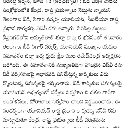
సిరిసిల్ల అర్బన్‌, జూన్‌ 13 (ఆంధ్రజ్యోతి) : బీడీ పరిశ్ర మలను
సంక్షోభంలోకి కేంద్ర, రాష్ట్ర ప్రభుత్వాలు నెట్టుతు న్నాయని
తెలంగాణ బీడీ, సిగార్‌ వర్కర్స్‌ యూనియన్‌, సీఐటీయూ రాష్ట్ర
ప్రధాన కార్యదర్శి ఎస్‌వీ రమ అన్నారు. సిరిసిల్ల పట్టణం
బీవైనగర్‌లోని అమృత్‌లాల్‌ శుక్లా కార్మి క భవనంలో శనివారం
తెలంగాణ బీడి సిగార్‌ వర్కర్స్‌ యూనియన్‌ ముఖ్య నాయకుల
సమావేశం జిల్లా అధ్య క్షుడు శ్రీరాముల రమేష్‌చంద్ర అధ్యక్షతన
జరిగింది. ఈ సమావేశానికి ముఖ్యఅతిథిగా హాజరైన ఎస్‌వీ రమ
బీడీ పరిశ్రమలపై ఆధారపడి పనిచేస్తున్న కార్మికులు ఎదు
ర్కొంటున్న సమస్యలపై చర్చించారు. బీడీ కార్మికుల సమస్యలపై
యూనియన్‌ అధ్వర్యంలో సర్వేలు నిర్వహిం చి దశల వారీగా
అందోళనలు, పోరాటాలు నిర్వహిం చాలని నిర్ణయించారు. ఈ
సందర్భంగా యూనియన్‌ రాష్ట్ర ప్రధాన కార్యదర్శి ఎస్‌వీ రమ
మాట్లాడుతూ కేంద్ర, రాష్ట్ర ప్రభుత్వాలు బీడీ పరిశ్రమను