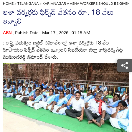
HOME
»
TELANGANA
»
KARIMNAGAR
»
ASHA WORKERS SHOULD BE GIVEN A
ఆశా వర్కర్లకు ఫిక్స్‌డ్‌ వేతనం రూ. 18 వేలు
ఇవ్వాలి
ABN
, Publish Date - Mar 17 , 2026 | 01:15 AM
: రాష్ట్ర ప్రభుత్వం బడ్జెట్‌ సమావేశాల్లో ఆశా వర్కర్లకు 18 వేల
రూపాయల ఫిక్స్‌డ్‌ వేతనం ఇవ్వాలని సీఐటీయూ జిల్లా కార్యదర్శి గీట్ల
ముకుందరెడ్డి డిమాండ్‌ చేశారు.