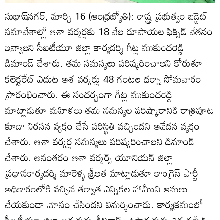
సుభాష్‌నగర్‌, మార్చి 16 (ఆంధ్రజ్యోతి): రాష్ట్ర ప్రభుత్వం బడ్జెట్‌
సమావేశాల్లో ఆశా వర్కర్లకు 18 వేల రూపాయల ఫిక్స్‌డ్‌ వేతనం
ఇవ్వాలని సీఐటీయూ జిల్లా కార్యదర్శి గీట్ల ముకుందరెడ్డి
డిమాండ్‌ చేశారు. తమ సమస్యలు పరిష్కరించాలని కోరుతూ
కలెక్టరేట్‌ ఎదుట ఆశ వర్కర్లు 48 గంటల ధర్నా సోమవారం
ప్రారంభించారు. ఈ సందర్భంగా గీట్ల ముకుందరెడ్డి
మాట్లాడుతూ మహిళలు తమ సమస్యల పరిష్కారానికి రాత్రిపూట
కూడా నిరసన వ్యక్తం చేసే పరిస్థితి వచ్చిందని ఆవేదన వ్యక్తం
చేశారు. ఆశా వర్కర్ల సమస్యలు పరిష్కరించాలని డిమాండ్‌
చేశారు. అనంతరం ఆశా వర్కర్స్‌ యూనియన్‌ జిల్లా
ప్రధానకార్యదర్శి మారెళ్ళ శ్రీలత మాట్లాడుతూ కాంగ్రెస్‌ పార్టీ
అధికారంలోకి వచ్చిన తర్వాత ఎన్నికల హామీుని అమలు
చేయకుండా మోసం చేసిందని విమర్శించారు. కార్యక్రమంలో