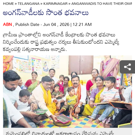
HOME
»
TELANGANA
»
KARIMNAGAR
»
ANGANWADIS TO HAVE THEIR OWN 
అంగన్‌వాడీలకు సొంత భవనాలు
ABN
, Publish Date - Jun 04 , 2026 | 12:21 AM
గ్రామీణ ప్రాంతాల్లోని అంగన్‌వాడీ కేంద్రాలకు సొంత భవనాలు
నిర్మించేందుకు రాష్ట్ర ప్రభుత్వం చర్యలు తీసుకుంటోందని ఎమ్మెల్యే
కవ్వంపల్లి సత్యనారాయణ అన్నారు.
మన్నెంపల్లిలో చిన్నారులతో అక్షరాభ్యాసం చేపిస్తున్న ఎమ్మెల్యే