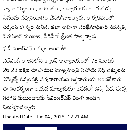
ద్వారా గర్భిణులు, బాలింతలు, చిన్నారులకు అందుతున్న
సేవలను సద్వినియోగం చేసుకోవాలన్నారు. కార్యక్రమంలో
సర్పంచ్‌ పొన్నం సునీత, జిల్లా మహిళా సంక్షేమాధికారి సరస్వతి,
డీఈపీఆర్‌ మంజుల, సీడీపీవో శ్రీలత పాల్గొన్నారు.
ఫ సీఎంఆర్‌ఎఫ్‌ చెక్కుల అందజేత
ఎల్‌ఎండీ కాలనీలోని క్యాంప్‌ కార్యాలయంలో 78 మందికి
26.23 లక్షల రూపాయల ముఖ్యమంత్రి సహాయ నిధి చెక్కులను
ఎమ్మెల్యే కవ్వంపల్లి సత్యనారాయణ లబ్ధిదారులకు అందజేశారు.
ఈ సందర్బంగా ఆయన మాట్లాడుతూ ఆపదలో ఉన్న పేద, మధ్య
తరగతి కుటుంబాలకు సీఎంఆర్‌ఎఫ్‌ ఎంతో అండగా
నిలుస్తోందన్నారు.
Updated Date - Jun 04 , 2026 | 12:21 AM