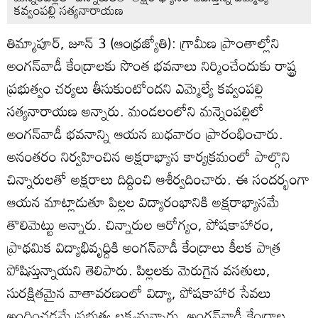
కవ్వంపల్లి సత్యనారాయణ
తిమ్మాపూర్‌, జూన్‌ 3 (ఆంధ్రజ్యోతి): గ్రామీణ ప్రాంతాల్లోని
అంగన్‌వాడీ కేంద్రాలకు సొంత భవనాలు నిర్మించేందుకు రాష్ట్ర
ప్రభుత్వం చర్యలు తీసుకుంటోందని ఎమ్మెల్యే కవ్వంపల్లి
సత్యనారాయణ అన్నారు. మండలంలోని మన్నెంపల్లిలో
అంగన్‌వాడీ భవనాన్ని ఆయన బుధవారం ప్రారంభించారు.
అనంతరం నిర్వహించిన అక్షరాభ్యాస కార్యక్రమంలో పాల్గొని
చిన్నారులతో అక్షరాలు దిద్దించి ఆశీర్వదించారు. ఈ సందర్భంగా
ఆయన మాట్లాడుతూ పిల్లల విద్యారంభానికి అక్షరాభ్యాసమే
తొలిమెట్టు అన్నారు. చిన్నారుల ఆరోగ్యం, పోషకాహారం,
ప్రాథమిక విద్యాభివృధ్దికి అంగన్‌వాడీ కేంద్రాలు కీలక పాత్ర
పోషిస్తున్నాయని తెలిపారు. పిల్లలకు మెరుగైన వసతులు,
సురక్షితమైన వాతావరణంలో విద్యా, పోషకాహార సేవలు
అందించడమే ప్రభుత్వ లక్ష్యమన్నారు. అంగన్‌వాడీ కేంద్రాల