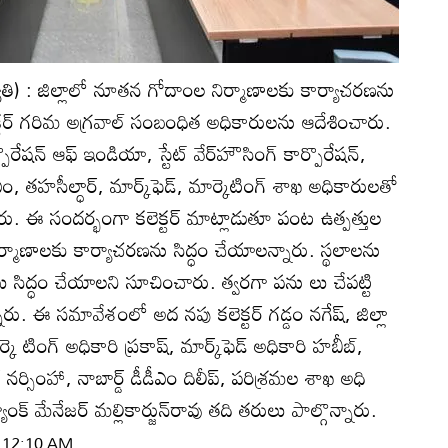
రజ్యోతి) : జిల్లాలో నూతన గోదాంల నిర్మాణాలకు కార్యాచరణను
్టర్‌ గరిమ అగ్రవాల్‌ సంబంధిత అధికారులను ఆదేశించారు.
ొరేషన్‌ ఆఫ్‌ ఇండియా, స్టేట్‌ వేర్‌హౌసింగ్‌ కార్పొరేషన్‌,
ం, తహసీల్ధార్‌, మార్క్‌ఫెడ్‌, మార్కెటింగ్‌ శాఖ అధికారులతో
రు. ఈ సందర్భంగా కలెక్టర్‌ మాట్లాడుతూ పంట ఉత్పత్తుల
మాణాలకు కార్యాచరణను సిద్ధం చేయాలన్నారు. స్థలాలను
నలు సిద్ధం చేయాలని సూచించారు. త్వరగా పను లు చేపట్టి
ు. ఈ సమావేశంలో అద నపు కలెక్టర్‌ గడ్డం నగేష్‌, జిల్లా
ింగ్‌ అధికారి ప్రకాష్‌, మార్క్‌ఫెడ్‌ అధికారి హబీబ్‌,
ర్సింహా, నాబార్డ్‌ డీడీఎం దిలీప్‌, పరిశ్రమల శాఖ అధి
ంక్‌ మేనేజర్‌ మల్లికార్జున్‌రావు తది తరులు పాల్గొన్నారు.
| 12:10 AM