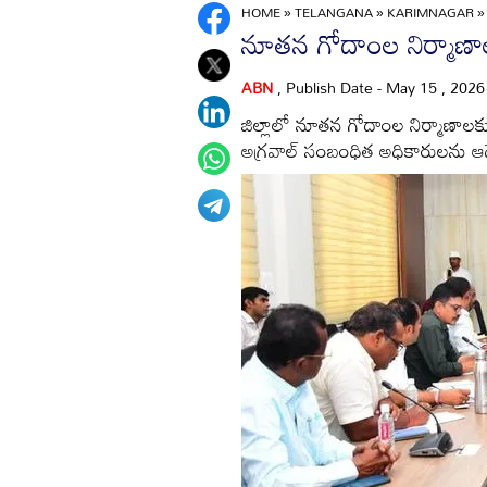
HOME
»
TELANGANA
»
KARIMNAGAR
నూతన గోదాంల నిర్మాణా
ABN
, Publish Date - May 15 , 202
జిల్లాలో నూతన గోదాంల నిర్మాణాలకు
అగ్రవాల్‌ సంబంధిత అధికారులను ఆ