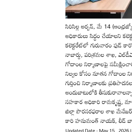
సిరిసిల్ల అర్బన్‌, మే 14 (ఆంధ్
అధికారులు సిద్ధం చేయాలని కలెక
కలెక్టరేట్‌లో గురువారం ఫుడ్‌ కార్ప
నాబార్డు, పరిశ్రమల శాఖ, ఎల్‌డీఎ
గోదాంల నిర్మాణాలపై సమీక్షించా
నిల్వల కోసం నూతన గోదాంల నిర్
గుర్తించి నిర్మాణాలకు ప్రతిపాద
అందుబాటులోకి తీసుకురావాలన్నార
సహకార అధికారి రామకృష్ణ, మార్కె ట
జిల్లా పౌరసరఫరాల శాఖ మేనేజర్‌ న
కారి హనుమంత్‌ నాయక్‌, లీడ్‌ బ్యా
Updated Date - May 15 , 2026 